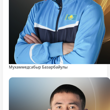
Мухаммедсабыр Базарбайулы