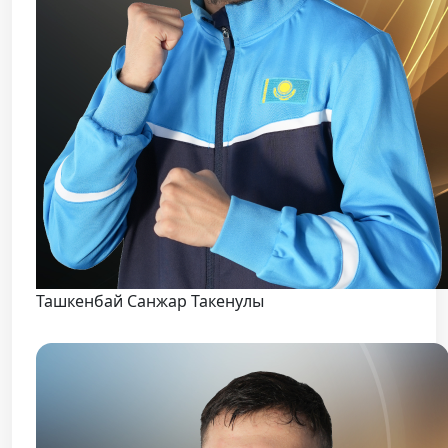
Ташкенбай Санжар Такенулы