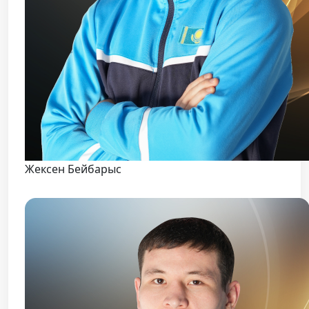
Жексен Бейбарыс