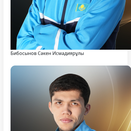
Бибосынов Сәкен Исмадиярұлы