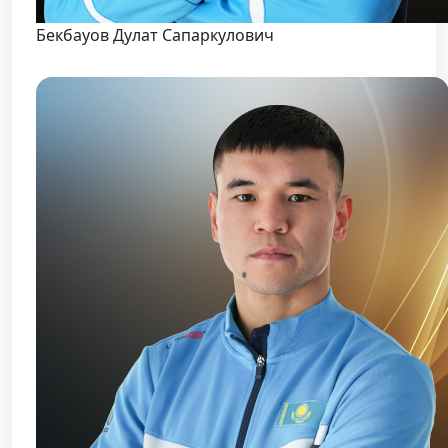
Бекбауов Дулат Сапаркулович