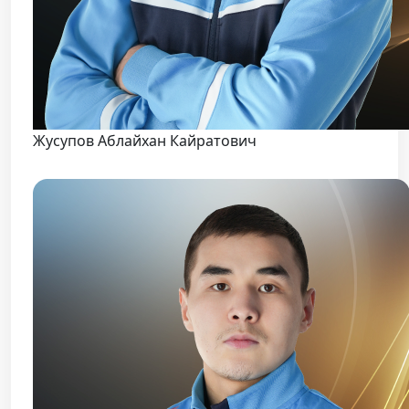
Жусупов Аблайхан Кайратович