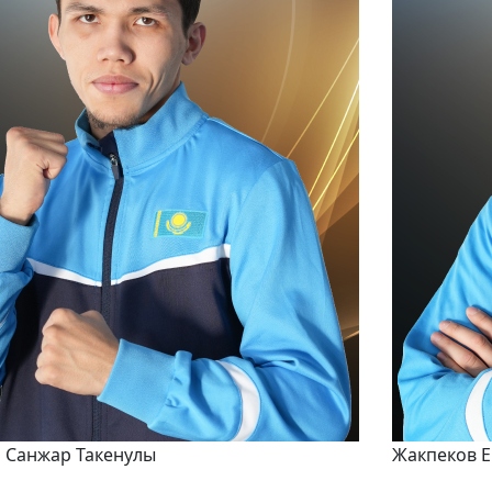
 Санжар Такенулы
Жакпеков 