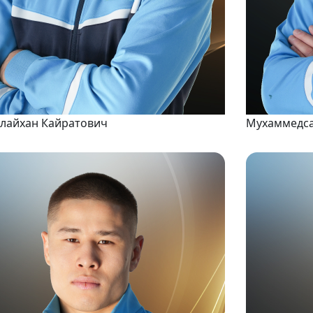
лайхан Кайратович
Мухаммедса