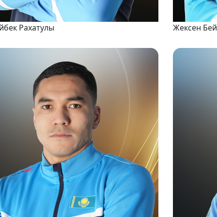
йбек Рахатулы
Жексен Бе