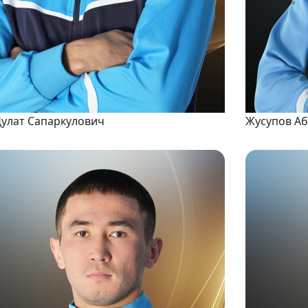
Дулат Сапаркулович
Жусупов Аб