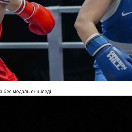
 бес медаль еншіледі