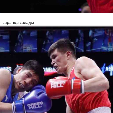
н сарапқа салады