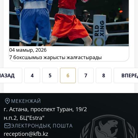
04 мамыр, 2026
7 боксшымыз жарысты жалғастырады
НАЗАД
4
5
6
7
8
ВПЕРЕ
МЕКЕНЖАЙ
г. Астана, проспект Туран, 19/2
н.п.2, БЦ"Estra"
ЭЛЕКТРОНДЫҚ ПОШТА
reception@kfb.kz