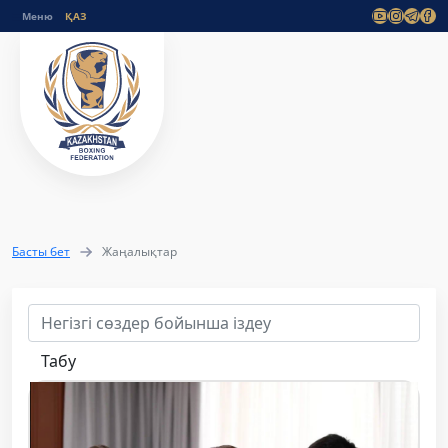
Меню
Басты бет
Жаңалықтар
Табу