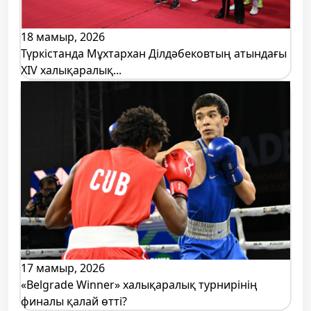
18 мамыр, 2026
Түркістанда Мұхтархан Ділдәбековтың атындағы
XIV халықаралық...
17 мамыр, 2026
«Belgrade Winner» халықаралық турнирінің
финалы қалай өтті?