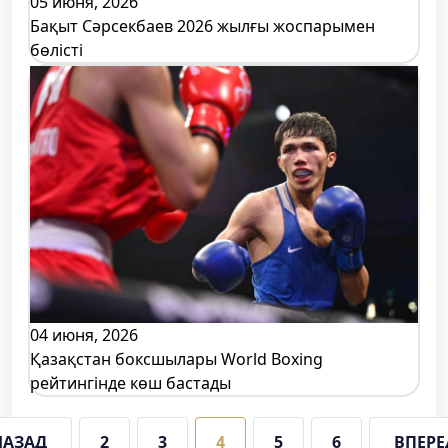
05 июня, 2026
Бақыт Сәрсекбаев 2026 жылғы жоспарымен
бөлісті
04 июня, 2026
Қазақстан боксшылары World Boxing
рейтингінде көш бастады
НАЗАД
2
3
4
5
6
ВПЕРЕ