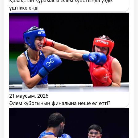
Қазақстан құрамасы Әлем кубогында үздік
үштікке енді
21 маусым, 2026
Әлем кубогының финалына неше ел өтті?