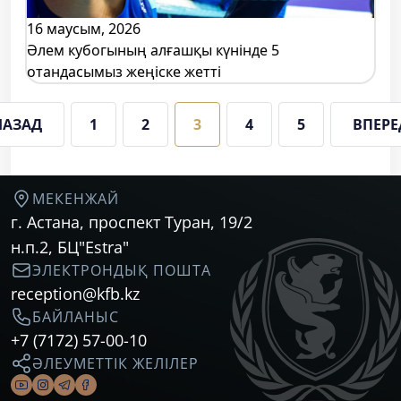
16 маусым, 2026
Әлем кубогының алғашқы күнінде 5
отандасымыз жеңіске жетті
НАЗАД
1
2
3
4
5
ВПЕРЕ
МЕКЕНЖАЙ
г. Астана, проспект Туран, 19/2
н.п.2, БЦ"Estra"
ЭЛЕКТРОНДЫҚ ПОШТА
reception@kfb.kz
БАЙЛАНЫС
+7 (7172) 57-00-10
ӘЛЕУМЕТТІК ЖЕЛІЛЕР