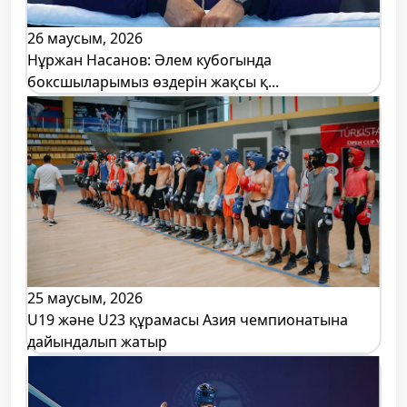
26 маусым, 2026
Нұржан Насанов: Әлем кубогында
боксшыларымыз өздерін жақсы қ...
25 маусым, 2026
U19 және U23 құрамасы Азия чемпионатына
дайындалып жатыр