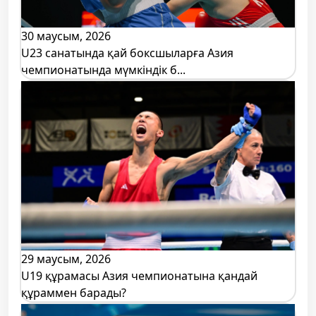
30 маусым, 2026
U23 санатында қай боксшыларға Азия
чемпионатында мүмкіндік б...
29 маусым, 2026
U19 құрамасы Азия чемпионатына қандай
құраммен барады?