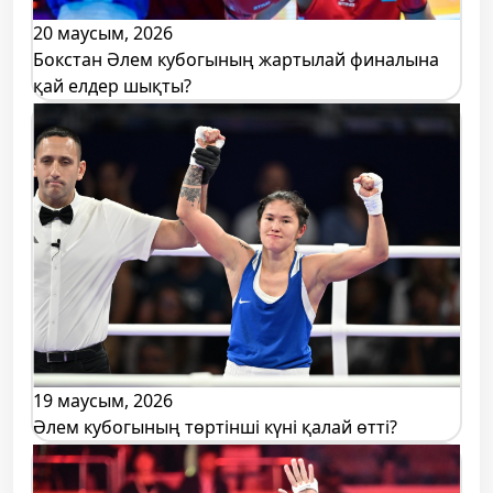
20 маусым, 2026
Бокстан Әлем кубогының жартылай финалына
қай елдер шықты?
19 маусым, 2026
Әлем кубогының төртінші күні қалай өтті?