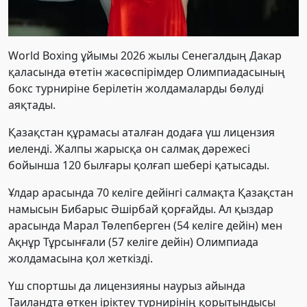
World Boxing ұйымы 2026 жылы Сенегалдың Дакар
қаласында өтетін жасөспірімдер Олимпиадасының
бокс турниріне берілетін жолдамаларды бөлуді
аяқтады.
Қазақстан құрамасы аталған додаға үш лицензия
иеленді. Жалпы жарысқа он салмақ дәрежесі
бойынша 120 былғары қолғап шебері қатысады.
Ұлдар арасында 70 келіге дейінгі салмақта Қазақстан
намысын Бибарыс Әшірбай қорғайды. Ал қыздар
арасында Марал Төлепберген (54 келіге дейін) мен
Ақнұр Тұрсынғали (57 келіге дейін) Олимпиада
жолдамасына қол жеткізді.
Үш спортшы да лицензияны наурыз айында
Таиландта өткен іріктеу турнирінің қорытындысы