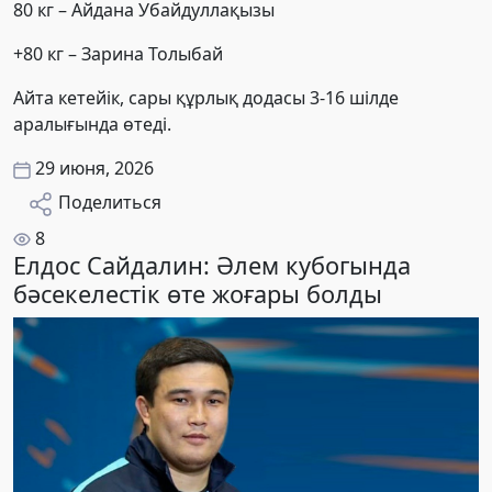
80 кг – Айдана Убайдуллақызы
+80 кг – Зарина Толыбай
Айта кетейік, сары құрлық додасы 3-16 шілде
аралығында өтеді.
29 июня, 2026
Поделиться
8
Елдос Сайдалин: Әлем кубогында
бәсекелестік өте жоғары болды