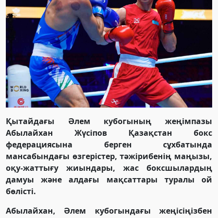
Қытайдағы
Әлем кубогының жеңімпазы
Абылайхан Жүсіпов
Қазақстан бокс
федерациясына
берген сұхбатында
мансабындағы өзгерістер, тәжірибенің маңызы,
оқу-жаттығу жиындары, жас боксшылардың
дамуы және алдағы мақсаттары туралы ой
бөлісті.
Абылайхан, Әлем кубогындағы жеңісіңізбен