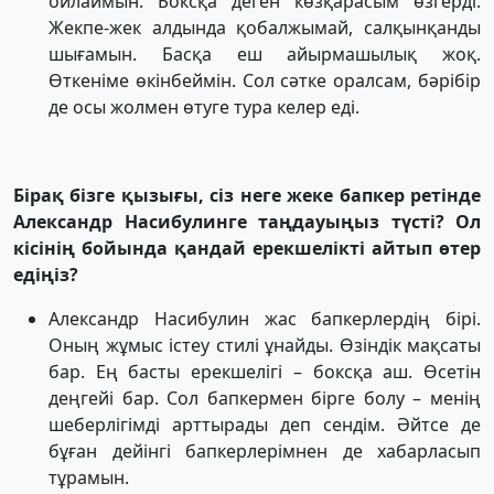
ойлаймын. Боксқа деген көзқарасым өзгерді.
Жекпе-жек алдында қобалжымай, салқынқанды
шығамын. Басқа еш айырмашылық жоқ.
Өткеніме өкінбеймін. Сол сәтке оралсам, бәрібір
де осы жолмен өтуге тура келер еді.
Бірақ бізге қызығы, сіз неге жеке бапкер ретінде
Александр Насибулинге таңдауыңыз түсті? Ол
кісінің бойында қандай ерекшелікті айтып өтер
едіңіз?
Александр Насибулин жас бапкерлердің бірі.
Оның жұмыс істеу стилі ұнайды. Өзіндік мақсаты
бар. Ең басты ерекшелігі – боксқа аш. Өсетін
деңгейі бар. Сол бапкермен бірге болу – менің
шеберлігімді арттырады деп сендім. Әйтсе де
бұған дейінгі бапкерлерімнен де хабарласып
тұрамын.