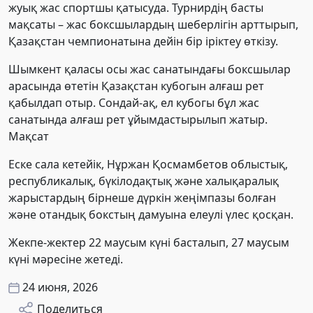
жуық жас спортшы қатысуда. Турнирдің басты
мақсаты – жас боксшылардың шеберлігін арттырып,
Қазақстан чемпионатына дейін бір іріктеу өткізу.
Шымкент қаласы осы жас санатындағы боксшылар
арасында өтетін Қазақстан кубогын алғаш рет
қабылдап отыр. Сондай-ақ, ел кубогы бұл жас
санатында алғаш рет ұйымдастырылып жатыр.
Мақсат
Еске сала кетейік, Нұржан Қосмамбетов облыстық,
республикалық, бүкілодақтық және халықаралық
жарыстардың бірнеше дүркін жеңімпазы болған
және отандық бокстың дамуына елеулі үлес қосқан.
Жекпе-жектер 22 маусым күні басталып, 27 маусым
күні мәресіне жетеді.
24 июня, 2026
Поделиться