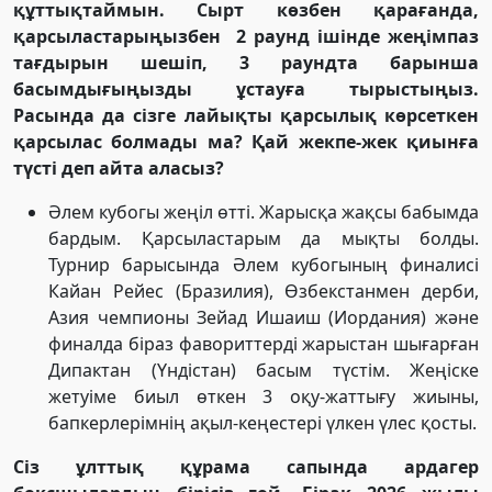
құттықтаймын. Сырт көзбен қарағанда,
қарсыластарыңызбен 2 раунд ішінде жеңімпаз
тағдырын шешіп, 3 раундта барынша
басымдығыңызды ұстауға тырыстыңыз.
Расында да сізге лайықты қарсылық көрсеткен
қарсылас болмады ма? Қай жекпе-жек қиынға
түсті деп айта аласыз?
Әлем кубогы жеңіл өтті. Жарысқа жақсы бабымда
бардым. Қарсыластарым да мықты болды.
Турнир барысында Әлем кубогының финалисі
Кайан Рейес (Бразилия), Өзбекстанмен дерби,
Азия чемпионы Зейад Ишаиш (Иордания) және
финалда біраз фавориттерді жарыстан шығарған
Дипактан (Үндістан) басым түстім. Жеңіске
жетуіме биыл өткен 3 оқу-жаттығу жиыны,
бапкерлерімнің ақыл-кеңестері үлкен үлес қосты.
Сіз ұлттық құрама сапында ардагер