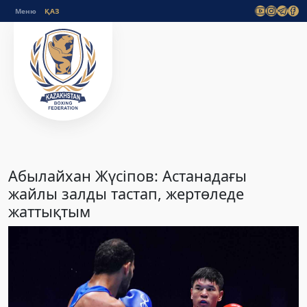
Меню
Абылайхан Жүсіпов: Астанадағы
жайлы залды тастап, жертөледе
жаттықтым