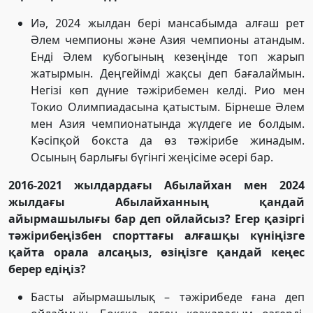
Иә, 2024 жылдан бері мансабымда алғаш рет
Әлем чемпионы және Азия чемпионы атандым.
Енді Әлем кубогының кезеңінде топ жарып
жатырмын. Деңгейімді жақсы деп бағалаймын.
Негізі көп дүние тәжірибемен келді. Рио мен
Токио Олимпиадасына қатыстым. Бірнеше Әлем
мен Азия чемпионатында жүлдеге ие болдым.
Кәсіпқой бокста да өз тәжірибе жинадым.
Осының барлығы бүгінгі жеңісіме әсері бар.
2016-2021 жылдардағы Абылайхан мен 2024
жылдағы Абылайханның қандай
айырмашылығы бар деп ойлайсыз? Егер қазіргі
тәжірибеңізбен спорттағы алғашқы күніңізге
қайта орала алсаңыз, өзіңізге қандай кеңес
берер едіңіз?
Басты айырмашылық – тәжірибеде ғана деп