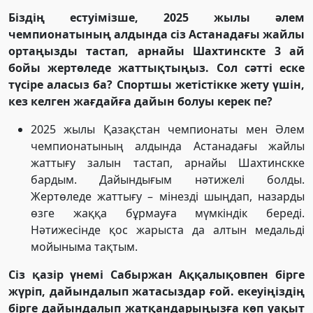
Біздің естуімізше, 2025 жылы әлем
чемпионатының алдында сіз Астанадағы жайлы
ортаңызды тастап, арнайы Шахтинскте 3 ай
бойы жертөледе жаттықтыңыз. Сол сәтті еске
түсіре аласыз ба? Спортшы жетістікке жету үшін,
кез келген жағдайға дайын болуы керек пе?
2025 жылы Қазақстан чемпионаты мен Әлем
чемпионатының алдында Астанадағы жайлы
жаттығу залын тастап, арнайы Шахтинскке
бардым. Дайындығым нәтижелі болды.
Жертөледе жаттығу – мінезді шыңдап, назарды
өзге жаққа бұрмауға мүмкіндік береді.
Нәтижесінде қос жарыста да алтын медальді
мойыныма тақтым.
Сіз қазір үнемі Сабыржан Аққалықовпен бірге
жүріп, дайындалып жатасыздар ғой. екеуіңіздің
бірге дайындалып жатқандарыңызға көп уақыт