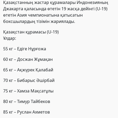
Қазақстанның жастар құрамалары Индонезияның
Джакарта қаласында өтетін 19 жасқа дейінгі (U-19)
өтетін Азия чемпионатына қатысатын
боксшылардың тізімін жариялады.
Қазақстан құрамасы (U-19)
Ұлдар:
55 кг – Едіге Нұрғожа
60 кг – Досжан Жұмақан
65 кг – Ақжүрек Қалабай
70 кг – Бибарыс Әшірбай
75 кг – Хамза Мақсатұлы
80 кг – Тимур Тайбеков
85 кг – Руслан Ахметов