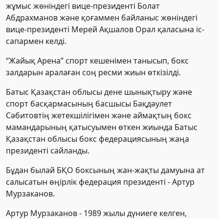
жұмыс жөніндегі вице-президенті Болат
Абдрахманов және қоғаммен байланыс жөніндегі
вице-президенті Мерей Ақшалов Орал қаласына іс-
сапармен келді.
“Жайық Арена” спорт кешенімен танысып, бокс
залдарын аралаған соң ресми жиын өткізілді.
Батыс Қазақстан облысы дене шынықтыру және
спорт басқармасының басшысы Бақдәулет
Сәбитовтің жетекшілігімен және аймақтың бокс
мамандарының қатысуымен өткен жиында Батыс
Қазақстан облысы бокс федерациясының жаңа
президенті сайланды.
Бұдан былай БҚО боксының жан-жақты дамуына ат
салысатын өңірлік федерация президенті - Артур
Мурзаканов.
Артур Мурзаканов - 1989 жылы дүниеге келген,