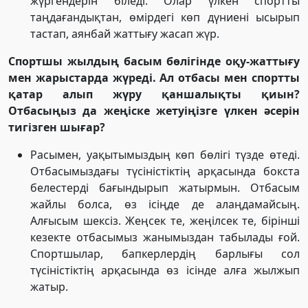
жүргендерін біледі. Олар үлкен спортты
таңдағандықтан, өмірдегі көп дүниені ысырып
тастап, аянбай жаттығу жасап жүр.
Спортшы жылдың басым бөлігінде оқу-жаттығу
мен жарыстарда жүреді. Ал отбасы мен спортты
қатар алып жүру қаншалықты қиын?
Отбасыңыз да жеңіске жетуіңізге үлкен әсерін
тигізген шығар?
Расымен, уақытымыздың көп бөлігі түзде өтеді.
Отбасымыздағы түсіністіктің арқасында бокста
белестерді бағындырып жатырмын. Отбасым
жайлы болса, өз ісіңде де алаңдамайсың.
Алғысым шексіз. Жеңсек те, жеңілсек те, бірінші
кезекте отбасымыз жанымыздан табылады ғой.
Спортшылар, бапкерлердің барлығы сол
түсіністіктің арқасында өз ісінде алға жылжып
жатыр.