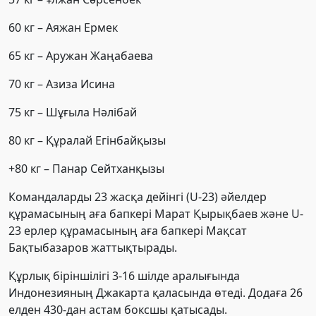
60 кг – Аяжан Ермек
65 кг – Аружан Жаңабаева
70 кг – Азиза Исина
75 кг – Шұғыла Нәлібай
80 кг – Құралай Егінбайқызы
+80 кг – Панар Сейтханқызы
Командаларды 23 жасқа дейінгі (U-23) әйелдер
құрамасының аға бапкері Марат Қырықбаев және U-
23 ерлер құрамасының аға бапкері Мақсат
Бақтыбазаров жаттықтырады.
Құрлық біріншілігі 3-16 шілде аралығында
Индонезияның Джакарта қаласында өтеді. Додаға 26
елден 430-дан астам боксшы қатысады.