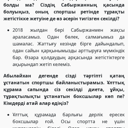
болды ма? Сіздің Сабыржанның қасында
болуыңыз, оның спортшы ретінде тұрақты
жетістікке жетуіне де өз әсерін тигізген секілді?
2018 жылдан бері Сабыржанмен жақсы
араласамыз. Одан бөлек, салмағымыз да
шамалас. Жаттығу кезінде бірге дайындалып,
одан сайын қарқынымызды арттыруға мүмкіндік
бар. Өзара қолдаудың арқасында жетістіктерге
ақырындап жетіп келеміз.
Абылайхан дегенде сізді тәртіпті қатаң
ұстанатын спортшы байланыстырамыз. Ұлттық
құрама сапында сіз секілді диета, ұйқы,
тұрақтылықты ұстанатын боксшылар көп пе?
Кімдерді атай алар едіңіз?
Ұлттық құрамада барлығы дерлік ересек
боксшылар ғой. Осы спортта не үшін