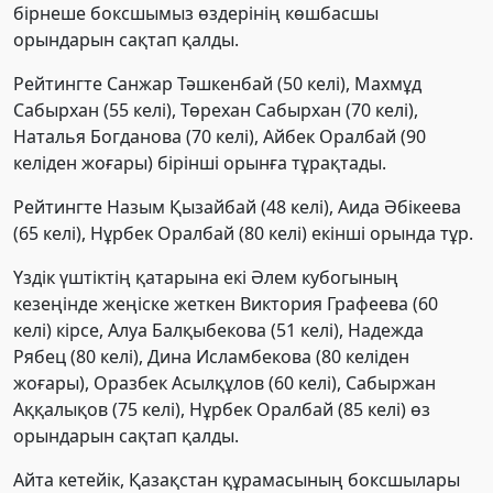
бірнеше боксшымыз өздерінің көшбасшы
орындарын сақтап қалды.
Рейтингте Санжар Тәшкенбай (50 келі), Махмұд
Сабырхан (55 келі), Төрехан Сабырхан (70 келі),
Наталья Богданова (70 келі), Айбек Оралбай (90
келіден жоғары) бірінші орынға тұрақтады.
Рейтингте Назым Қызайбай (48 келі), Аида Әбікеева
(65 келі), Нұрбек Оралбай (80 келі) екінші орында тұр.
Үздік үштіктің қатарына екі Әлем кубогының
кезеңінде жеңіске жеткен Виктория Графеева (60
келі) кірсе, Алуа Балқыбекова (51 келі), Надежда
Рябец (80 келі), Дина Исламбекова (80 келіден
жоғары), Оразбек Асылқұлов (60 келі), Сабыржан
Аққалықов (75 келі), Нұрбек Оралбай (85 келі) өз
орындарын сақтап қалды.
Айта кетейік, Қазақстан құрамасының боксшылары