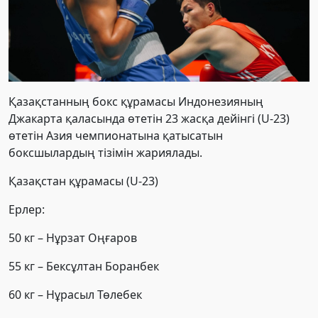
Қазақстанның бокс құрамасы Индонезияның
Джакарта қаласында өтетін 23 жасқа дейінгі (U-23)
өтетін Азия чемпионатына қатысатын
боксшылардың тізімін жариялады.
Қазақстан құрамасы (U-23)
Ерлер:
50 кг – Нұрзат Оңғаров
55 кг – Бексұлтан Боранбек
60 кг – Нұрасыл Төлебек