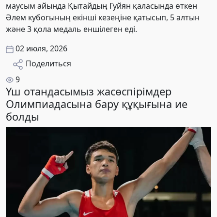
маусым айында Қытайдың Гуйян қаласында өткен
Әлем кубогының екінші кезеңіне қатысып, 5 алтын
және 3 қола медаль еншілеген еді.
02 июля, 2026
Поделиться
9
Үш отандасымыз жасөспірімдер
Олимпиадасына бару құқығына ие
болды