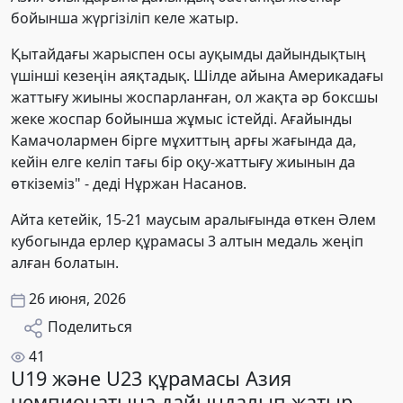
бойынша жүргізіліп келе жатыр.
Қытайдағы жарыспен осы ауқымды дайындықтың
үшінші кезеңін аяқтадық. Шілде айына Америкадағы
жаттығу жиыны жоспарланған, ол жақта әр боксшы
жеке жоспар бойынша жұмыс істейді. Ағайынды
Камачолармен бірге мұхиттың арғы жағында да,
кейін елге келіп тағы бір оқу-жаттығу жиынын да
өткіземіз" - деді Нұржан Насанов.
Айта кетейік, 15-21 маусым аралығында өткен Әлем
кубогында ерлер құрамасы 3 алтын медаль жеңіп
алған болатын.
26 июня, 2026
Поделиться
41
U19 және U23 құрамасы Азия
чемпионатына дайындалып жатыр