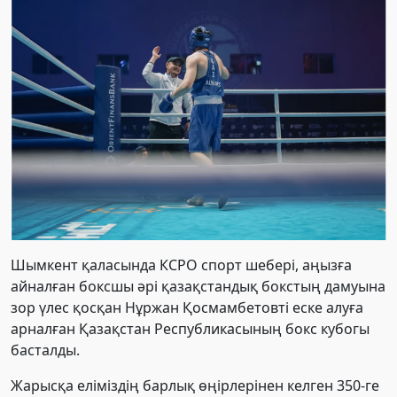
Шымкент қаласында КСРО спорт шебері, аңызға
айналған боксшы әрі қазақстандық бокстың дамуына
зор үлес қосқан Нұржан Қосмамбетовті еске алуға
арналған Қазақстан Республикасының бокс кубогы
басталды.
Жарысқа еліміздің барлық өңірлерінен келген 350-ге