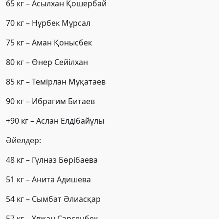
65 кг – Асылхан Қошербай
70 кг – Нұрбек Мұрсал
75 кг – Аман Қонысбек
80 кг – Өнер Сейілхан
85 кг – Темірлан Мұқатаев
90 кг – Ибрагим Битаев
+90 кг – Аслан Елдібайұлы
Әйелдер:
48 кг – Гүлназ Бөрібаева
51 кг – Анита Адишева
54 кг – Сымбат Әлиасқар
57 кг – Ұлжан Сәрсенбек