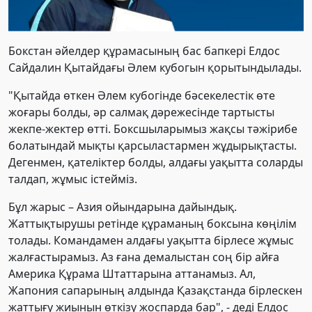
Бокстан әйелдер құрамасының бас бапкері Елдос
Сайдалин Қытайдағы Әлем кубогын қорытындылады.
"Қытайда өткен Әлем кубогінде бәсекелестік өте
жоғары болды, әр салмақ дәрежесінде тартысты
жекпе-жектер өтті. Боксшыларымыз жақсы тәжірибе
болатындай мықты қарсыластармен жұдырықтасты.
Дегенмен, қателіктер болды, алдағы уақытта соларды
талдап, жұмыс істейміз.
Бұл жарыс – Азия ойындарына дайындық.
Жаттықтырушы ретінде құраманың боксына көңілім
толады. Командамен алдағы уақытта бірлесе жұмыс
жалғастырамыз. Аз ғана демалыстан соң бір айға
Америка Құрама Штаттарына аттанамыз. Ал,
Жапония сапарының алдында Қазақстанда бірлескен
жаттығу жиынын өткізу жоспарда бар", - деді Елдос