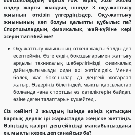
боксшылардың бірісіз ғой. Бірақ 2026 жылы
сіздер жарты жылдың ішінде 3 оқу-жаттығу
жиынын өткізіп үлгердіңіздер. Оқу-жаттығу
жиынының көп болуы қалыпты құбылыс па?
Спортшылардың физикалық жай-күйіне кері
әсерін тигізбей ме?
Оқу-жаттығу жиынының өткені жақсы болды деп
есептеймін. Өзге елдің боксшыларымен жаттығу
арқылы техникалық шеберлігімізді, физикалық
дайындығымызды одан әрі жетілдірдік. Менен
бөлек, жас боксшылар да деңгейі жоғарлап
жатыр. Өздеріңіз білетіндей, мықты қарсыластар
болғанда ғана спортшы өз қателіктерін байқап,
өзіне деген талаптарын күшейтеді.
Сіз кейінгі 2 жылдың ішінде өзіңіз қатысқан
барлық дерлік ірі жарыстарда жеңіске жеттіңіз.
Өзіңіздің қазіргі деңгейіңізді мансабыңыздағы
ең мықты кезең деп санайсыз ба?