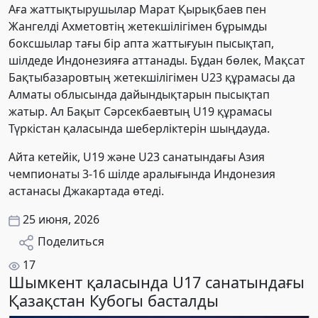
Аға жаттықтырушылар Марат Қырықбаев пен
Жангелді Ахметовтің жетекшілігімен бұрымды
боксшылар тағы бір апта жаттығуын пысықтап,
шілдеде Индонезияға аттанады. Бұдан бөлек, Мақсат
Бақтыбазаровтың жетекшілігімен U23 құрамасы да
Алматы облысында дайындықтарын пысықтап
жатыр. Ал Бақыт Сәрсекбаевтың U19 құрамасы
Түркістан қаласында шеберліктерін шыңдауда.
Айта кетейік, U19 және U23 санатындағы Азия
чемпионаты 3-16 шілде аралығында Индонезия
астанасы Джакартада өтеді.
25 июня, 2026
Поделиться
17
Шымкент қаласында U17 санатындағы
Қазақстан Кубогы басталды