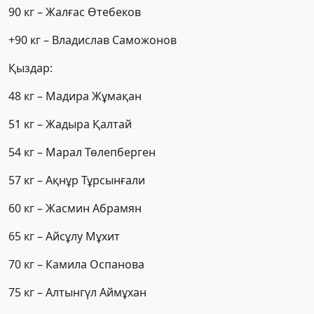
90 кг – Жалғас Өтебеков
+90 кг – Владислав Саможонов
Қыздар:
48 кг – Мадира Жұмақан
51 кг – Жадыра Қалтай
54 кг – Марал Төлепберген
57 кг – Ақнұр Тұрсынғали
60 кг – Жасмин Абрамян
65 кг – Айсұлу Мұхит
70 кг – Камила Оспанова
75 кг – Алтынгүл Аймұхан