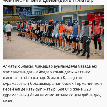
Алматы облысы, Жаңашар ауылындағы базада екі
жас санатындағы әйелдер командасы жаттығу
жиынын өткізіп жатыр. Жиынға Қазақстан
құрамасының боксшыларынан бөлек, Германия мен
Ресей елі де қатысып жатыр. Бұл U19 және U23
құрамасының Азия чемпионатына соңғы дайындық
кезеңі.