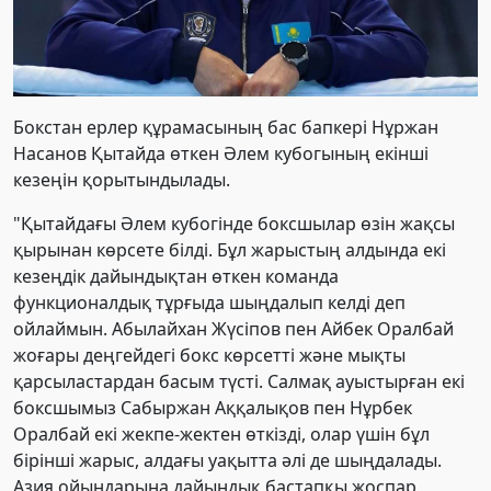
Бокстан ерлер құрамасының бас бапкері Нұржан
Насанов Қытайда өткен Әлем кубогының екінші
кезеңін қорытындылады.
"Қытайдағы Әлем кубогінде боксшылар өзін жақсы
қырынан көрсете білді. Бұл жарыстың алдында екі
кезеңдік дайындықтан өткен команда
функционалдық тұрғыда шыңдалып келді деп
ойлаймын. Абылайхан Жүсіпов пен Айбек Оралбай
жоғары деңгейдегі бокс көрсетті және мықты
қарсыластардан басым түсті. Салмақ ауыстырған екі
боксшымыз Сабыржан Аққалықов пен Нұрбек
Оралбай екі жекпе-жектен өткізді, олар үшін бұл
бірінші жарыс, алдағы уақытта әлі де шыңдалады.
Азия ойындарына дайындық бастапқы жоспар