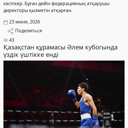
кәсіпкер. Бұған дейін федерацияның атқарушы
директоры қызметін атқарған.
23 июня, 2026
Поделиться
43
Қазақстан құрамасы Әлем кубогында
үздік үштікке енді