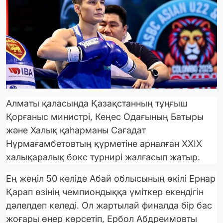
Алматы қаласында Қазақстанның тұңғыш
Қорғаныс министрі, Кеңес Одағының Батыры
және Халық қаһарманы Сағадат
Нұрмағамбетовтың құрметіне арналған XXIX
халықаралық бокс турнирі жалғасып жатыр.
Ең жеңіл 50 келіде Абай облысының өкілі Ернар
Қарап өзінің чемпиондыққа үміткер екендігін
дәлелдеп келеді. Ол жартылай финалда бір бас
жоғары өнер көрсетіп, Ербол Абдреимовты