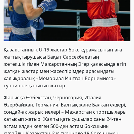
Қазақстанның U-19 жастар бокс құрамасының аға
жаттықтырушысы Бақыт Сәрсекбаевтың
жетекшілігімен Мажарстанның Эгер қаласында өтіп
жатқан жастар мен жасөспірімдер арасындағы
халықаралық «Мемориал Иштван Борнемисса»
турниріне қатысып жатыр.
Жарысқа Өзбекстан, Черногория, Италия,
Әзербайжан, Германия, Балтық және Балқан елдері,
сондай-ақ жарыс иелері – Мажарстан спортшылары
қатысып жатыр. Жалпы қатысушылар саны 24-тен
астам елден келген 500-ден астам боксшыны
құрайды. Қазақстан бұл турнирде 18 боксшымен