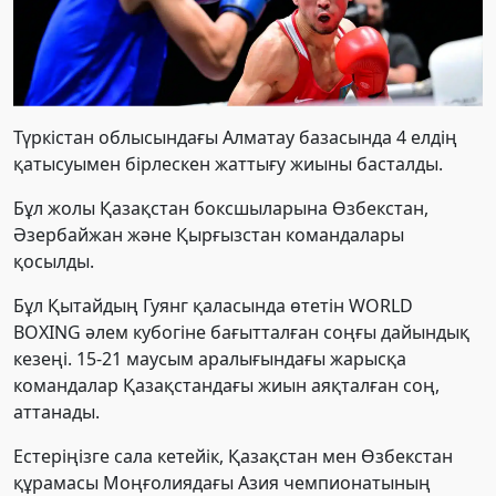
Түркістан облысындағы Алматау базасында 4 елдің
қатысуымен бірлескен жаттығу жиыны басталды.
Бұл жолы Қазақстан боксшыларына Өзбекстан,
Әзербайжан және Қырғызстан командалары
қосылды.
Бұл Қытайдың Гуянг қаласында өтетін WORLD
BOXING әлем кубогінe бағытталған соңғы дайындық
кезеңі. 15-21 маусым аралығындағы жарысқа
командалар Қазақстандағы жиын аяқталған соң,
аттанады.
Естеріңізге сала кетейік, Қазақстан мен Өзбекстан
құрамасы Моңғолиядағы Азия чемпионатының