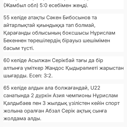
(Жамбыл обл) 5:0 есебімен жеңді.
55 келіде атақты Сәкен Бибосынов та
айтарлықтай қиындыққа тап болмай,
Қарағанды облысының боксшысы Нұрислам
Бекеннен төрешілердің бірауыз шешімімен
басым түсті.
60 келіде Асылжан Серікбай тағы да бір
алтынға үміткер Жандос Қыдырәлиеті жарыстан
шығарды. Есеп: 3:2.
65 келіде алдын ала болжағандай, U22
санатында 2 дүркін Азия чемпионы Нұрислам
Қалдыбаев пен 3 жылдық үзілістен кейін спорт
жолына оралған Абзал Серік ақтық сынға
жолдама алды.