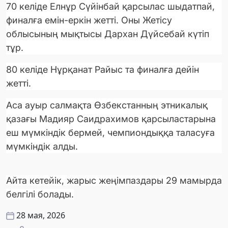
70 келіде Елнұр Сүйінбай қарсылас шыдатпай,
финалға емін-еркін жетті. Оны Жетісу
облысының мықтысы Дархан Дүйсебай күтіп
тұр.
80 келіде Нұрқанат Райыс та финалға дейін
жетті.
Аса ауыр салмақта Өзбекстанның этникалық
қазағы Мадияр Саидрахимов қарсыластарына
еш мүмкіндік бермей, чемпиондыққа таласуға
мүмкіндік алды.
Айта кетейік, жарыс жеңімпаздары 29 мамырда
белгілі болады.
28 мая, 2026