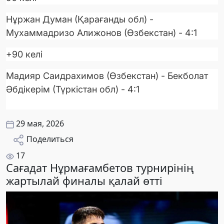
Нұржан Думан (Қарағанды обл) -
Мухаммадризо Алижонов (Өзбекстан) - 4:1
+90 келі
Мадияр Саидрахимов (Өзбекстан) - Бекболат
Әбдікерім (Түркістан обл) - 4:1
29 мая, 2026
Поделиться
17
Сағадат Нұрмағамбетов турнирінің
жартылай финалы қалай өтті