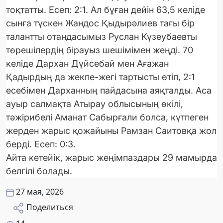
тоқтатты. Есеп: 2:1. Ал бұған дейін 63,5 келіде
сынға түскен Жандос Қыдырәлиев тағы бір
талантты отандасымыз Руслан Күзеубаевты
төрешілердің бірауыз шешімімен жеңді. 70
келіде Дархан Дүйсебай мен Ағажан
Қадырдың да жекпе-жегі тартысты өтіп, 2:1
есебімен Дарханның пайдасына аяқталды. Аса
ауыр салмақта Атырау облысының өкілі,
тәжірибелі Аманат Сабырғали болса, күтпеген
жерден жарыс қожайыны Рамзан Саитовқа жол
берді. Есеп: 0:3.
Айта кетейік, жарыс жеңімпаздары 29 мамырда
белгілі болады.
27 мая, 2026
Поделиться