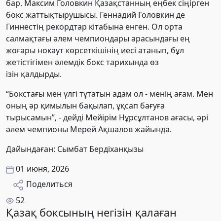
бар
. Максим Головкин Қазақстанның еңбек сіңірген
бокс жаттықтырушысы.
Геннадий Головкин де
Гиннестің рекордтар кітабына енген. Ол орта
салмақтағы әлем чемпиондары арасындағы ең
жоғары нокаут көрсеткішінің иесі атанып, бұл
жетістігімен әлемдік бокс тарихында өз
ізін қалдырды.
“Бокстағы мен үлгі тұтатын адам ол - менің ағам. Мен
оның әр қимылын бақылап, ұқсап бағуға
тырысамын”, - дейді Мейірім Нұрсұлтанов ағасы, әрі
әлем чемпионы Мерей Ақшалов жайында.
Дайындаған: Сымбат Бердіханқызы
01 июня, 2026
Поделиться
52
Қазақ боксының негізін қалаған