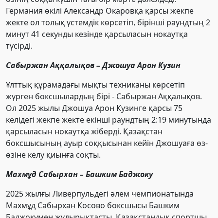
Германия өкілі Александр Окаровқа қарсы жекпе
жекте ол толық үстемдік көрсетіп, бірінші раундтың 2
минут 41 секунды кезінде қарсыласын нокаутқа
түсірді.
Сабыржан Аққалықов – Джошуа Арон Кузин
Ұлттық құрамадағы мықты техниканы көрсетіп
жүрген боксшылардың бірі - Сабыржан Аққалықов.
Ол 2025 жылы Джошуа Арон Кузинге қарсы 75
келідегі жекпе жекте екінші раундтың 2:19 минутында
қарсыласын нокаутқа жіберді. Қазақстан
боксшысының ауыр соққысынан кейін Джошуаға өз-
өзіне келу қиынға соқты.
Махмұд Сабырхан – Башким Баджоку
2025 жылғы Ливерпульдегі әлем чемпионатында
Махмұд Сабырхан Косово боксшысы Башким
Баджокумен жұдырықтасты. Қазақстандық спортшы