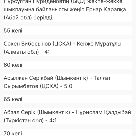
Нұрсұлтан Нуриденовтің (БҚО) жекпе-жекке
шықпауына байланысты жеңіс Ернар Қарапқа
(Абай обл) берілді.
55 келі
Сәкен Бибосынов (ЦСКА) - Кенже Мұратұлы
(Алматы обл) - 4:1
60 келі
Асылжан Серікбай (Шымкент қ) - Талғат
Сырымбетов (ЦСКА) - 5:0
65 келі
Абзал Серік (Шымкент қ) - Нұрислам Қалдыбай
(Түркістан обл) - 4:1
70 келі