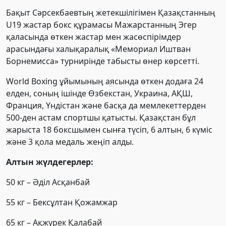
Бақыт Сәрсекбаевтың жетекшілігімен Қазақстанның
U19 жастар бокс құрамасы Мажарстанның Эгер
қаласында өткен жастар мен жасөспірімдер
арасындағы халықаралық «Мемориал Иштван
Борнемисса» турнирінде табысты өнер көрсетті.
World Boxing ұйымының аясында өткен додаға 24
елден, соның ішінде Өзбекстан, Украина, АҚШ,
Франция, Үндістан және басқа да мемлекеттерден
500-ден астам спортшы қатысты. Қазақстан бұл
жарыста 18 боксшымен сынға түсіп, 6 алтын, 6 күміс
және 3 қола медаль жеңіп алды.
Алтын жүлдегерлер:
50 кг – Әділ Асқанбай
55 кг – Бексұлтан Қожамжар
65 кг – Ақжүрек Қалабай