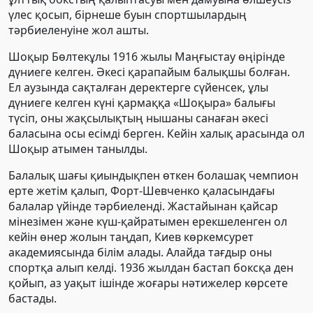
үлес қосып, бірнеше буын спортшылардың
тәрбиеленуіне жол ашты.
Шоқыр Бөлтекұлы 1916 жылы Маңғыстау өңірінде
дүниеге келген. Әкесі қарапайым балықшы болған.
Ел аузында сақталған деректерге сүйенсек, ұлы
дүниеге келген күні қармаққа «Шоқыра» балығы
түсіп, оны жақсылықтың нышаны санаған әкесі
баласына осы есімді берген. Кейін халық арасында ол
Шоқыр атымен танылды.
Балалық шағы қиындықпен өткен болашақ чемпион
ерте жетім қалып, Форт-Шевченко қаласындағы
балалар үйінде тәрбиеленді. Жастайынан қайсар
мінезімен және күш-қайратымен ерекшеленген ол
кейін өнер жолын таңдап, Киев көркемсурет
академиясында білім алады. Алайда тағдыр оны
спортқа алып келді. 1936 жылдан бастап боксқа ден
қойып, аз уақыт ішінде жоғары нәтижелер көрсете
бастады.