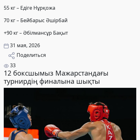
55 кг – Едіге Нұрқожа
70 кг – Бейбарыс Әшірбай
+90 кг – Әбілмансұр Бақыт
31 мая, 2026
Поделиться
33
12 боксшымыз Мажарстандағы
турнирдің финалына шықты