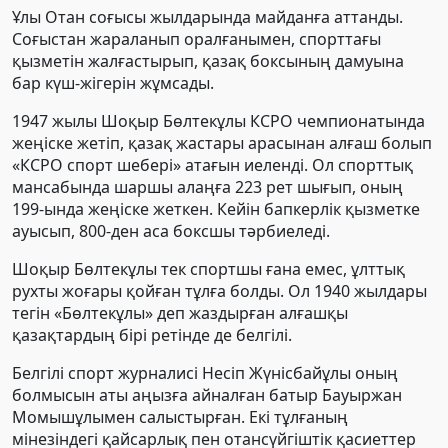
Ұлы Отан соғысы жылдарында майданға аттанды.
Соғыстан жараланып оралғанымен, спорттағы
қызметін жалғастырып, қазақ боксының дамуына
бар күш-жігерін жұмсады.
1947 жылы Шоқыр Бөлтекұлы КСРО чемпионатында
жеңіске жетіп, қазақ жастары арасынан алғаш болып
«КСРО спорт шебері» атағын иеленді. Ол спорттық
мансабында шаршы алаңға 223 рет шығып, оның
199-ында жеңіске жеткен. Кейін бапкерлік қызметке
ауысып, 800-ден аса боксшы тәрбиеледі.
Шоқыр Бөлтекұлы тек спортшы ғана емес, ұлттық
рухты жоғары қойған тұлға болды. Ол 1940 жылдары
тегін «Бөлтекұлы» деп жаздырған алғашқы
қазақтардың бірі ретінде де белгілі.
Белгілі спорт журналисі Несіп Жүнісбайұлы оның
болмысын аты аңызға айналған батыр Бауыржан
Момышұлымен салыстырған. Екі тұлғаның
мінезіндегі қайсарлық пен отансүйгіштік қасиеттер