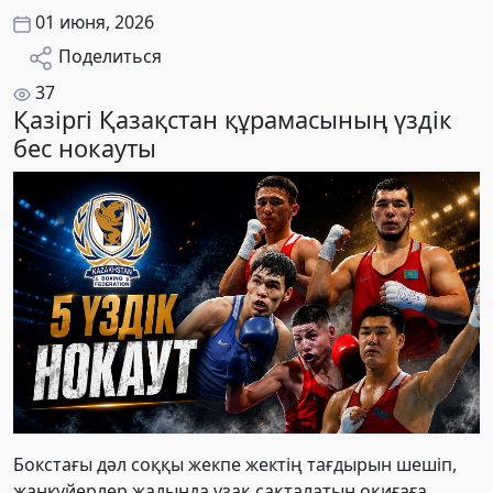
01 июня, 2026
Поделиться
37
Қазіргі Қазақстан құрамасының үздік
бес нокауты
Бокстағы дәл соққы жекпе жектің тағдырын шешіп,
жанкүйерлер жадында ұзақ сақталатын оқиғаға