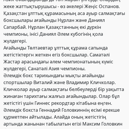
жеке жаттықтырушысы - өз әкелері Жеңіс Оспанов.
Қазақстан ұлттық құрамасының аса ауыр салмақтағы
боксшылары ағайынды Нұрлан және Даниял
Сапарбай. Нұрлан Қазақстанның екі дүркін
чемпионы, інісі Даниял Әлем кубогінің қола
жүлдегері.
Ағайынды Төлтаевтар ұлттық құрама сапында
жетістіктергн жеткен егіз боксшылар. Саматәлі
Жастар арасындағы әлем чемпионатының күміс
жүлдегері, Санатәлі Азия чемпионы.
Әлемдік бокс тарихындағы мықты ағайынды
спортшылар Виталий және Владимир Кличколар.
Кличколар ауыр салмақтағы белбеулерді бір уақытта
жинаған тарихтағы жалғыз ағайындылар. Олар бұл
жетістігі үшін Гиннес рекордтар кітабына еңген.
Әлемдік бокста Ген
надий
Головкиннің есімі ерекше
құрметпен айтылады. Алайда оның жетістігің
артында жанынан табылатын егізі Макси
м Головкин