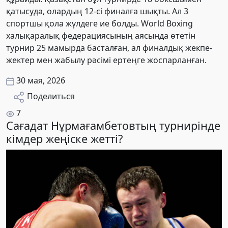
қатысуда, олардың 12-сі финалға шықты. Ал 3
спортшы қола жүлдеге ие болды. World Boxing
халықаралық федерациясының аясында өтетін
турнир 25 мамырда басталған, ал финалдық жекпе-
жектер мен жабылу рәсімі ертеңге жоспарланған.
30 мая, 2026
Поделиться
7
Сағадат Нұрмағамбетовтың турнирінде
кімдер жеңіске жетті?