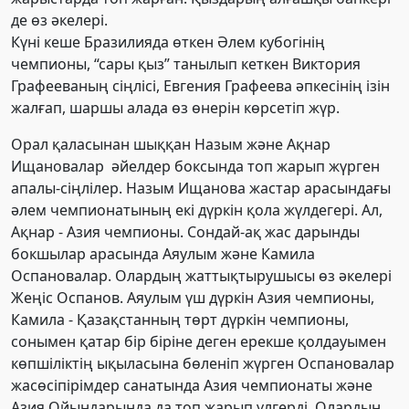
де өз әкелері
.
Күні кеше Бразилияда өткен Әлем кубогінің
чемпионы, “сары қыз” танылып кеткен Виктория
Графееваның сіңлісі, Евгения Графеева әпкесінің ізін
жалғап, шаршы алада өз өнерін көрсетіп жүр.
Орал қаласынан шыққан Назым және Ақнар
Ищановалар
әйелдер боксында топ жарып жүрген
апалы-сіңлілер. Назым Ищанова жастар арасындағы
әлем чемпионатының екі дүркін қола жүлдегері. Ал,
Ақнар - Азия чемпионы. Сондай-ақ жас дарынды
бокшылар арасында Аяулым және Камила
Оспановалар. Олардың жаттықтырушысы өз әкелері
Жеңіс Оспанов. Аяулым үш дүркін Азия чемпионы,
Камила - Қазақстанның төрт дүркін чемпионы,
сонымен қатар бір біріне деген ерекше қолдауымен
көпшіліктің ықыласына бөленіп жүрген Оспановалар
жасөсіпірімдер санатында Азия чемпионаты және
Азия Ойындарында да топ жарып үлгерді. Олардың