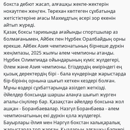
бокста дебют жасап, алғашқы жекпе-жектерін
нокаутпен жеңген. Төрехан көптеген сұхбатында
жетістіктеріне ағасы Махмұдтың әсері зор екенін
айтып жүреді.
Қазақ боксы тарихында ағайынды спортшылар аз
болмағанымен, Айбек пен Нұрбек Оралбайдың орны
ерекше. Айбек Азия чемпионатының бірнеше дүркін
жеңімпазы, 2025 жылғы әлем чемпионы атанды.
Нұрбек Олимпиада ойындарының күміс жүлдегері,
Әлем және Азия чемпионы.
Егіздердің өміріндегі ең
қызық деректердің бірі - бала күндерінде жарыстарда
бір-бірінің орнына шығып кеткен кездері болған.
Мұны өздері сұхбаттарында әзілдеп жеткізді.
Әйелдер боксында шаршы алаңға шығып жүрген
апалы-сіңлілер бар. Қазақстан әйелдер боксына жол
ашқан - Боранбаевалар. Назгүл Боранбаева - әлем
чемпионатының екі дүркін қола жүлдегері.
Бауырлары Әлия мен Наргүл бокстан халықаралық
жарыстарда топ жарған. Қыздарың алғашқы бапкері