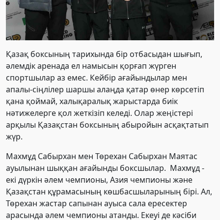
Қазақ боксының тарихында бір отбасыдан шығып,
әлемдік аренада ел намысын қорғап жүрген
спортшылар аз емес. Кейбір ағайындылар мен
апалы-сіңлілер шаршы алаңда қатар өнер көрсетіп
қана қоймай, халықаралық жарыстарда биік
нәтижелерге қол жеткізіп келеді. Олар жеңістері
арқылы Қазақстан боксының абыройын асқақтатып
жүр.
Махмұд Сабырхан мен Төрехан Сабырхан Маятас
ауылынан шыққан ағайынды боксшылар.
Махмұд
-
екі
дүркін әлем чемпионы, Азия чемпионы және
Қазақстан құрамасының көшбасшыларының бірі. Ал,
Төрехан
жастар сапынан ауыса сала
ересектер
арасында әлем чемпионы атанды. Екеуі де кәсіби