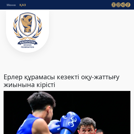
Меню
Ерлер құрамасы кезекті оқу-жаттығу
жиынына кірісті