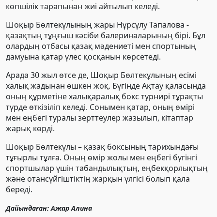
көпшілік тарапынан жиі айтылып келеді.
Шоқыр Бөлтекұлының жары Нұрсұлу Тапалова -
қазақтың тұңғыш кәсіби балериналарының бірі. Бұл
олардың отбасы қазақ мәдениеті мен спортының
дамуына қатар үлес қосқанын көрсетеді.
Арада 30 жыл өтсе де, Шоқыр Бөлтекұлының есімі
халық жадынан өшкен жоқ. Бүгінде Ақтау қаласында
оның құрметіне халықаралық бокс турнирі тұрақты
түрде өткізіліп келеді. Сонымен қатар, оның өмірі
мен еңбегі туралы зерттеулер жазылып, кітаптар
жарық көрді.
Шоқыр Бөлтекұлы – қазақ боксының тарихындағы
тұғырлы тұлға. Оның өмір жолы мен еңбегі бүгінгі
спортшылар үшін табандылықтың, еңбекқорлықтың
және отансүйгіштіктің жарқын үлгісі болып қала
береді.
Дайындаған: Ажар Алина