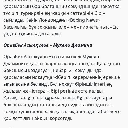
қарсыласын бар болғаны 30 секунд ішінде нокаутқа
түсіріп, турнирдің ең жарқын сәттерінің бірін
сыйлады. Кейін Лондондағы «Boxing News»
басылымы бұл соққыны әлем чемпионатының «Ең
үздік соққысы» деп атады.
Оразбек Асылқұлов – Мукело Дламини
Оразбек Асылқұлов Эсватини өкілі Мукело
Дламиниге қарсы шаршы алаңға шықты. Қазақстан
боксшысы кездесудің небәрі 21 секундында
қарсыласын нокаутқа жіберіп, көрерменнің ерекше
ықыласына бөленді. Бұл нокаут біріншіліктегі ең
жылдам жеңістердің бірі ретінде есте қалды.
Қазақстан ұлттық құрамасының бұл нокауттары
боксшылардың жоғары деңгейдегі дайындығын,
соққы күшін және халықаралық аренадағы бәсекеге
қабілеттілігін айқын көрсетеді.