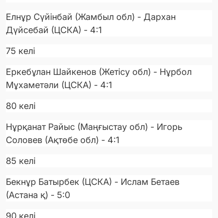
Елнұр Сүйінбай (Жамбыл обл) - Дархан
Дүйсебай (ЦСКА) - 4:1
75 келі
Еркебұлан Шайкенов (Жетісу обл) - Нұрбол
Мұхаметәли (ЦСКА) - 4:1
80 келі
Нұрқанат Райыс (Маңғыстау обл) - Игорь
Соловев (Ақтөбе обл) - 4:1
85 келі
Бекнұр Батырбек (ЦСКА) - Ислам Бетаев
(Астана қ) - 5:0
90 келі