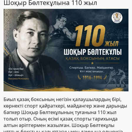
Шоқыр Бөлтекұлына 110 жыл
Биыл қазақ боксының негізін қалаушылардың бірі,
көрнекті спорт қайраткері, майдангер және дарынды
бапкер Шоқыр Бөлтекұлының туғанына 110 жыл
толып отыр. Оның есімі қазақ спорты тарихында
алтын әріптермен жазылған. Шоқыр Бөлтекұлы
ұлттық бокстың қалыптасуы мен дамуына өлшеусіз