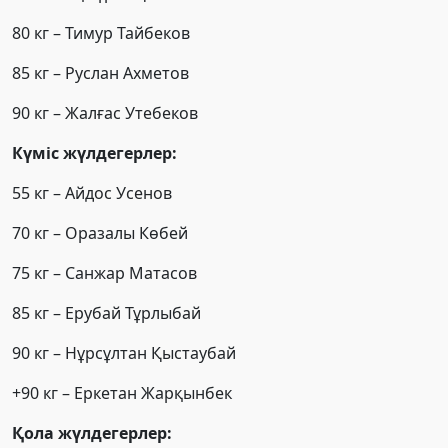
80 кг – Тимур Тайбеков
85 кг – Руслан Ахметов
90 кг – Жалғас Утебеков
Күміс жүлдегерлер:
55 кг – Айдос Усенов
70 кг – Оразалы Көбей
75 кг – Санжар Матасов
85 кг – Ерубай Тұрлыбай
90 кг – Нұрсұлтан Қыстаубай
+90 кг – Еркетан Жарқынбек
Қола жүлдегерлер: