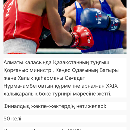
Алматы қаласында Қазақстанның тұңғыш
Қорғаныс министрі, Кеңес Одағының Батыры
және Халық қаһарманы Сағадат
Нұрмағамбетовтың құрметіне арналған XXIX
халықаралық бокс турнирі мәресіне жетті.
Финалдық жекпе-жектердің нәтижелері:
50 келі