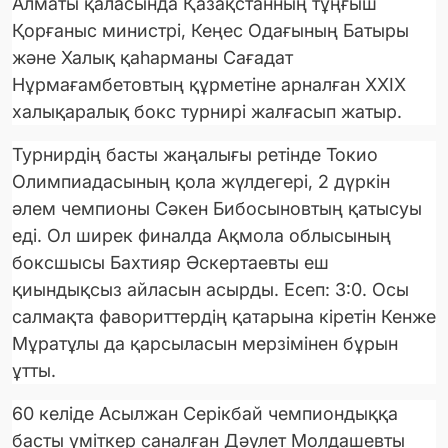
Алматы қаласында Қазақстанның тұңғыш
Қорғаныс министрі, Кеңес Одағының Батыры
және Халық қаһарманы Сағадат
Нұрмағамбетовтың құрметіне арналған XXIX
халықаралық бокс турнирі жалғасып жатыр.
Турнирдің басты жаңалығы ретінде Токио
Олимпиадасының қола жүлдегері, 2 дүркін
әлем чемпионы Сәкен Бибосыновтың қатысуы
еді. Ол ширек финалда Ақмола облысының
боксшысы Бахтияр Әскертаевты еш
қиындықсыз айласын асырды. Есеп: 3:0. Осы
салмақта фавориттердің қатарына кіретін Кенже
Мұратұлы да қарсыласын мерзімінен бұрын
ұтты.
60 келіде Асылжан Серікбай чемпиондыққа
басты үміткер саналған Дәулет Молдашевты