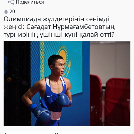
Поделиться
20
Олимпиада жүлдегерінің сенімді
жеңісі: Сағадат Нұрмағамбетовтың
турнирінің үшінші күні қалай өтті?