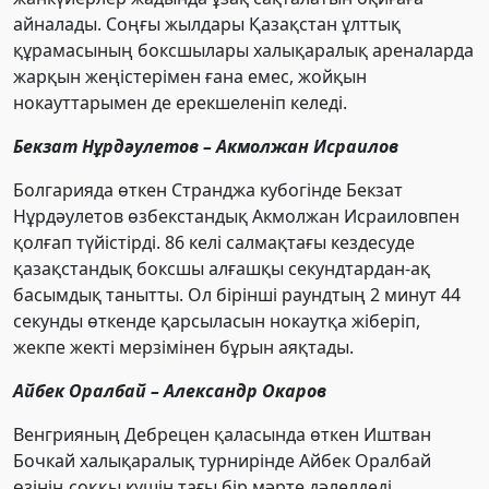
айналады. Соңғы жылдары Қазақстан ұлттық
құрамасының боксшылары халықаралық ареналарда
жарқын жеңістерімен ғана емес, жойқын
нокауттарымен де ерекшеленіп келеді.
Бекзат Нұрдәулетов – Акмолжан Исраилов
Болгарияда өткен Странджа кубогінде Бекзат
Нұрдәулетов өзбекстандық Акмолжан Исраиловпен
қолғап түйістірді. 86 келі салмақтағы кездесуде
қазақстандық боксшы алғашқы секундтардан-ақ
басымдық танытты. Ол бірінші раундтың 2 минут 44
секунды өткенде қарсыласын нокаутқа жіберіп,
жекпе жекті мерзімінен бұрын аяқтады.
Айбек Оралбай – Александр Окаров
Венгрияның Дебрецен қаласында өткен Иштван
Бочкай халықаралық турнирінде Айбек Оралбай
өзінің соққы күшін тағы бір мәрте дәлелдеді.