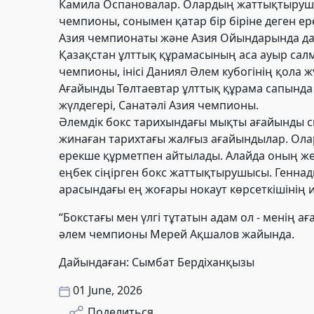
Камила Оспановалар. Олардың жаттықтырушыс
чемпионы, сонымен қатар бір біріне деген е
Азия чемпионаты және Азия Ойындарында да 
Қазақстан ұлттық құрамасының аса ауыр сал
чемпионы, інісі Даниял Әлем кубогінің қола ж
Ағайынды Төлтаевтар ұлттық құрама сапында 
жүлдегері, Санатәлі Азия чемпионы.
Әлемдік бокс тарихындағы мықты ағайынды с
жинаған тарихтағы жалғыз ағайындылар. Олар 
ерекше құрметпен айтылады. Алайда оның жет
еңбек сіңірген бокс жаттықтырушысы.
Геннад
арасындағы ең жоғары нокаут көрсеткішінің ие
“Бокстағы мен үлгі тұтатын адам ол - менің а
әлем чемпионы Мерей Ақшалов жайында.
Дайындаған: Сымбат Бердіханқызы
01 June, 2026
Поделиться