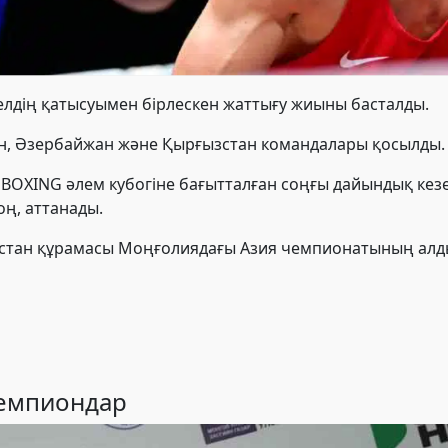
елдің қатысуымен бірлескен жаттығу жиыны басталды.
н, Әзербайжан және Қырғызстан командалары қосылды.
 BOXING әлем кубогінe бағытталған соңғы дайындық кез
ң, аттанады.
бекстан құрамасы Моңғолиядағы Азия чемпионатының алды
емпиондар