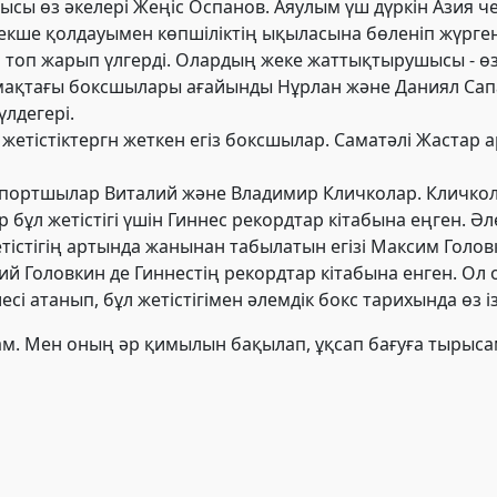
ы өз әкелері Жеңіс Оспанов. Аяулым үш дүркін Азия че
рекше қолдауымен көпшіліктің ықыласына бөленіп жүрге
топ жарып үлгерді. Олардың жеке жаттықтырушысы - өз 
мақтағы боксшылары ағайынды Нұрлан және Даниял Сапа
үлдегері.
жетістіктергн жеткен егіз боксшылар. Саматәлі Жастар
портшылар Виталий және Владимир Кличколар. Кличкола
бұл жетістігі үшін Гиннес рекордтар кітабына еңген. Әл
істігің артында жанынан табылатын егізі Макси
м Голов
ий Головкин де Гиннестің рекордтар кітабына енген. О
сі атанып, бұл жетістігімен әлемдік бокс тарихында өз 
ғам. Мен оның әр қимылын бақылап, ұқсап бағуға тырысам