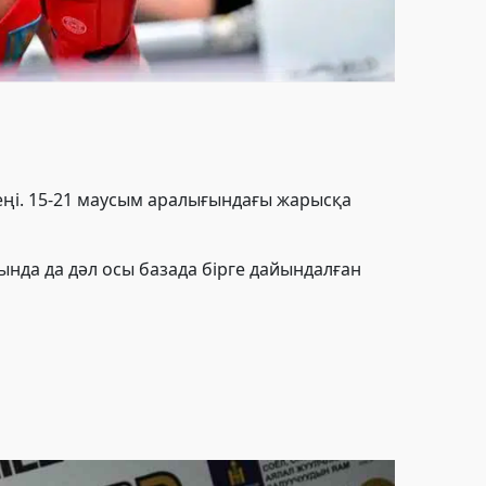
еңі. 15-21 маусым аралығындағы жарысқа
нда да дәл осы базада бірге дайындалған