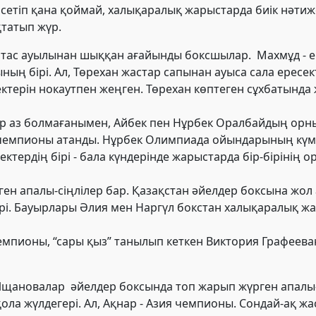
етіп қана қоймай, халықаралық жарыстарда биік нәтижел
татып жүр.
ятас ауылынан шыққан ағайынды боксшылар.
Махмұд
- е
ң бірі. Ал, Төрехан
жастар сапынан ауыса сала
ересек
ктерін нокаутпен жеңген. Төрехан көптеген сұхбатында 
р аз болмағанымен, Айбек пен Нұрбек Оралбайдың орн
 чемпионы атанды. Нұрбек Олимпиада ойындарының күмі
ректердің бірі - бала күндерінде жарыстарда бір-бірінің
 апалы-сіңлілер бар. Қазақстан әйелдер боксына жол 
ері. Бауырлары Әлия мен Наргүл бокстан халықаралық ж
емпионы, “сары қыз” танылып кеткен Виктория Графееваның
Ищановалар
әйелдер боксында топ жарып жүрген апалы
ола жүлдегері. Ал, Ақнар - Азия чемпионы. Сондай-ақ 