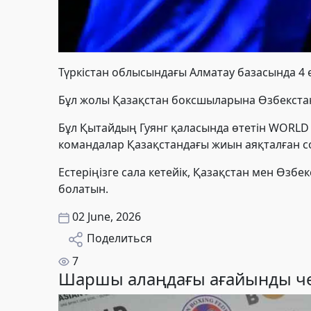
Түркістан облысындағы Алматау базасында 4 
Бұл жолы Қазақстан боксшыларына Өзбекста
Бұл Қытайдың Гуянг қаласында өтетін WORLD
командалар Қазақстандағы жиын аяқталған со
Естеріңізге сала кетейік, Қазақстан мен Өз
болатын.
02 June, 2026
Поделиться
7
Шаршы алаңдағы ағайынды ч