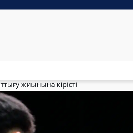
ттығу жиынына кірісті