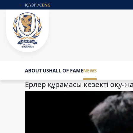
ҚАЗ
РУС
ENG
ABOUT US
HALL OF FAME
NEWS
Ерлер құрамасы кезекті оқу-жа