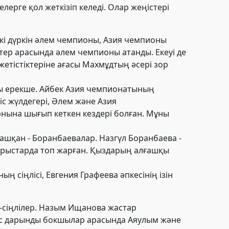
ерге қол жеткізіп келеді. Олар жеңістері
кі
дүркін әлем чемпионы, Азия чемпионы
тер арасында әлем чемпионы атанды. Екеуі де
жетістіктеріне ағасы Махмұдтың әсері зор
ы ерекше. Айбек Азия чемпионатының
с жүлдегері, Әлем және Азия
 орнына шығып кеткен кездері болған. Мұны
ашқан - Боранбаевалар. Назгүл Боранбаева -
арыстарда топ жарған. Қыздарың алғашқы
 сіңлісі, Евгения Графеева әпкесінің ізін
-сіңлілер. Назым Ищанова жастар
жас дарынды бокшылар арасында Аяулым және