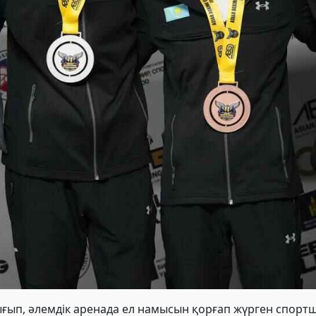
ғып, әлемдік аренада ел намысын қорғап жүрген спортш