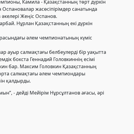
мпионы, Камила - Қазақстанның төрт дүркін
н Оспановалар жасөсіпірімдер санатында
әкелері Жеңіс Оспанов.
рбай. Нұрлан Қазақстанның екі дүркін
 арасындағы әлем чемпионатының күміс
р ауыр салмақтағы белбеулерді бір уақытта
емдік бокста Ген
надий
Головкиннің есімі
кин бар
. Максим Головкин Қазақстанның
л орта салмақтағы әлем чемпиондары
ізін қалдырды.
ын”, - дейді Мейірім Нұрсұлтанов ағасы, әрі