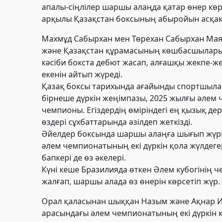
апалы-сіңлілер шаршы алаңда қатар өнер көрс
арқылы Қазақстан боксының абыройын асқақ
Махмұд Сабырхан мен Төрехан Сабырхан Ма
және Қазақстан құрамасының көшбасшыларыны
кәсіби бокста дебют жасап, алғашқы жекпе-же
екенін айтып жүреді.
Қазақ боксы тарихында ағайынды спортшыла
бірнеше дүркін жеңімпазы, 2025 жылғы әлем
чемпионы.
Егіздердің өміріндегі ең қызық де
өздері сұхбаттарында әзілдеп жеткізді.
Әйелдер боксында шаршы алаңға шығып жүрген
әлем чемпионатының екі дүркін қола жүлдег
бапкері де өз әкелері
.
Күні кеше Бразилияда өткен Әлем кубогінің ч
жалғап, шаршы алада өз өнерін көрсетіп жүр.
Орал қаласынан шыққан Назым және Ақнар 
арасындағы әлем чемпионатының екі дүркін қ