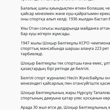
Балалық шағы қиындықпен өткен болашақ чем
қайсар мінезімен және күш-қайратымен ерекш
оны спортқа алып келді. 1936 жылдан бастап 
Ұлы Отан соғысы жылдарында майданға аттан
бар күш-жігерін жұмсады.
1947 жылы Шоқыр Бөлтекұлы КСРО чемпионаты
спорттық мансабында шаршы алаңға 223 рет ш
тәрбиеледі.
Шоқыр Бөлтекұлы тек спортшы ғана емес, ұлт
қазақтардың бірі ретінде де белгілі.
Белгілі спорт журналисі Несіп Жүнісбайұлы
мінезіндегі қайсарлық пен отансүйгіштік қаси
Шоқыр Бөлтекұлының жары Нұрсұлу Тапалова 
спортының дамуына қатар үлес қосқанын көрс
Арада 30 жыл өтсе де, Шоқыр Бөлтекұлының е