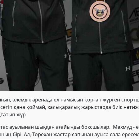
ғып, әлемдік аренада ел намысын қорғап жүрген спортш
етіп қана қоймай, халықаралық жарыстарда биік нәтижел
татып жүр.
ятас ауылынан шыққан ағайынды боксшылар.
Махмұд
- е
ң бірі. Ал, Төрехан
жастар сапынан ауыса сала
ересек