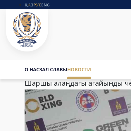
ҚАЗ
РУС
ENG
О НАС
ЗАЛ СЛАВЫ
НОВОСТИ
Шаршы алаңдағы ағайынды ч