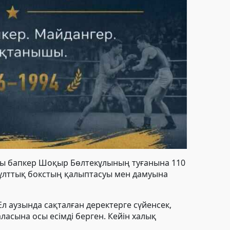
нды бапкер Шоқыр Бөлтекұлының туғанына 110
 ұлттық бокстың қалыптасуы мен дамуына
л аузында сақталған деректерге сүйенсек,
асына осы есімді берген. Кейін халық