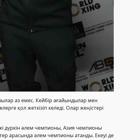
ылар аз емес. Кейбір ағайындылар мен
ерге қол жеткізіп келеді. Олар жеңістері
кі
дүркін әлем чемпионы, Азия чемпионы
тер арасында әлем чемпионы атанды. Екеуі де