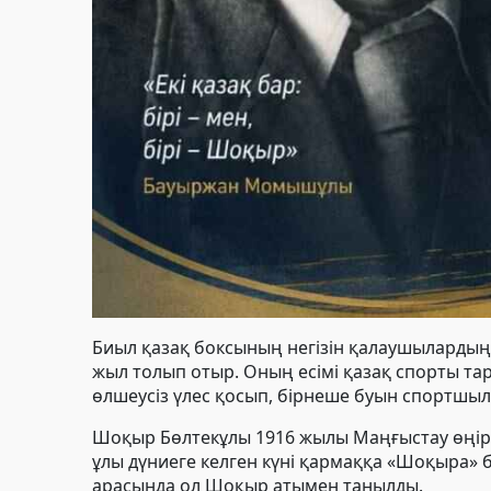
Биыл қазақ боксының негізін қалаушылардың 
жыл толып отыр. Оның есімі қазақ спорты т
өлшеусіз үлес қосып, бірнеше буын спортшы
Шоқыр Бөлтекұлы 1916 жылы Маңғыстау өңірін
ұлы дүниеге келген күні қармаққа «Шоқыра» б
арасында ол Шоқыр атымен танылды.