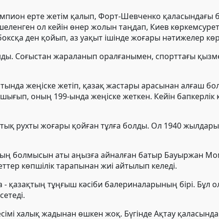
пион ерте жетім қалып, Форт-Шевченко қаласындағы б
еленген ол кейін өнер жолын таңдап, Киев көркемсурет
боксқа ден қойып, аз уақыт ішінде жоғары нәтижелер кө
ды. Соғыстан жараланып оралғанымен, спорттағы қызм
нда жеңіске жетіп, қазақ жастары арасынан алғаш бол
ығып, оның 199-ында жеңіске жеткен. Кейін бапкерлік 
тық рухты жоғары қойған тұлға болды. Ол 1940 жылдары
 оның болмысын аты аңызға айналған батыр Бауыржан М
еттер көпшілік тарапынан жиі айтылып келеді.
- қазақтың тұңғыш кәсіби балериналарының бірі. Бұл о
етеді.
сімі халық жадынан өшкен жоқ. Бүгінде Ақтау қаласынд