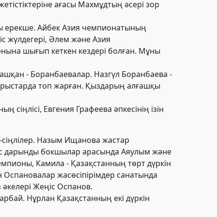
жетістіктеріне ағасы Махмұдтың әсері зор
ы ерекше. Айбек Азия чемпионатының
с жүлдегері, Әлем және Азия
 орнына шығып кеткен кездері болған. Мұны
ашқан - Боранбаевалар. Назгүл Боранбаева -
арыстарда топ жарған. Қыздарың алғашқы
 сіңлісі, Евгения Графеева әпкесінің ізін
-сіңлілер. Назым Ищанова жастар
жас дарынды бокшылар арасында Аяулым және
мпионы, Камила - Қазақстанның төрт дүркін
н Оспановалар жасөсіпірімдер санатында
әкелері Жеңіс Оспанов.
рбай. Нұрлан Қазақстанның екі дүркін