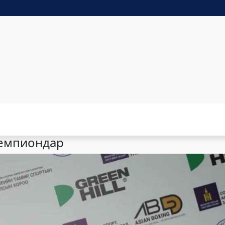
емпиондар