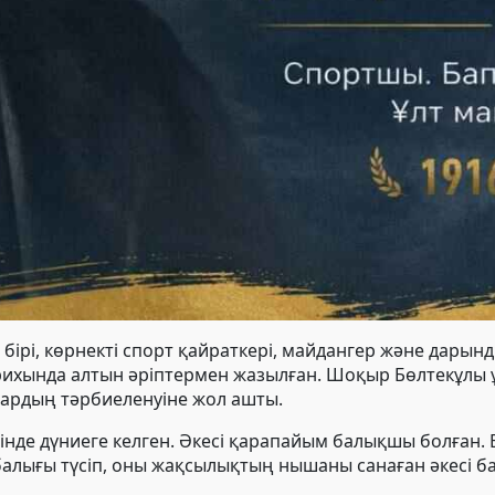
бірі, көрнекті спорт қайраткері, майдангер және дары
арихында алтын әріптермен жазылған. Шоқыр Бөлтекұлы
лардың тәрбиеленуіне жол ашты.
де дүниеге келген. Әкесі қарапайым балықшы болған. Е
алығы түсіп, оны жақсылықтың нышаны санаған әкесі бал