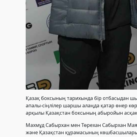
Қазақ боксының тарихында бір отбасыдан шы
апалы-сіңлілер шаршы алаңда қатар өнер көрс
арқылы Қазақстан боксының абыройын асқақ
Махмұд Сабырхан мен Төрехан Сабырхан Ма
және Қазақстан құрамасының көшбасшыларыны