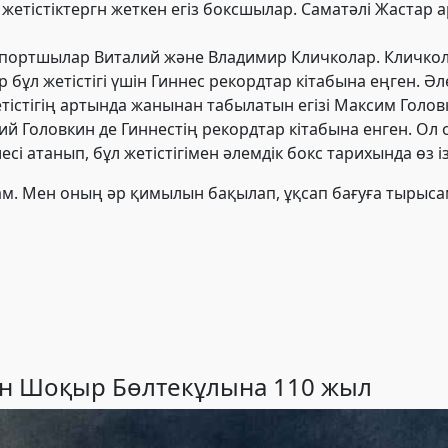
жетістіктергн жеткен егіз боксшылар. Саматәлі Жастар
портшылар Виталий және Владимир Кличколар. Кличкола
бұл жетістігі үшін Гиннес рекордтар кітабына еңген. Әл
істігің артында жанынан табылатын егізі Макси
м Голов
ий Головкин де Гиннестің рекордтар кітабына енген. О
сі атанып, бұл жетістігімен әлемдік бокс тарихында өз 
ғам. Мен оның әр қимылын бақылап, ұқсап бағуға тырысам
ған Шоқыр Бөлтекұлына 110 жыл