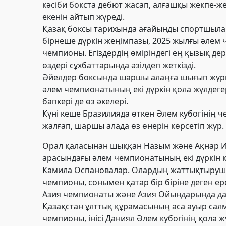
кәсіби бокста дебют жасап, алғашқы жекпе-же
екенін айтып жүреді.
Қазақ боксы тарихында ағайынды спортшыла
бірнеше дүркін жеңімпазы, 2025 жылғы әлем
чемпионы.
Егіздердің өміріндегі ең қызық де
өздері сұхбаттарында әзілдеп жеткізді.
Әйелдер боксында шаршы алаңға шығып жүрген
әлем чемпионатының екі дүркін қола жүлдег
бапкері де өз әкелері
.
Күні кеше Бразилияда өткен Әлем кубогінің ч
жалғап, шаршы алада өз өнерін көрсетіп жүр.
Орал қаласынан шыққан Назым және Ақнар 
арасындағы әлем чемпионатының екі дүркін қ
Камила Оспановалар. Олардың жаттықтырушыс
чемпионы, сонымен қатар бір біріне деген е
Азия чемпионаты және Азия Ойындарында да 
Қазақстан ұлттық құрамасының аса ауыр сал
чемпионы, інісі Даниял Әлем кубогінің қола ж