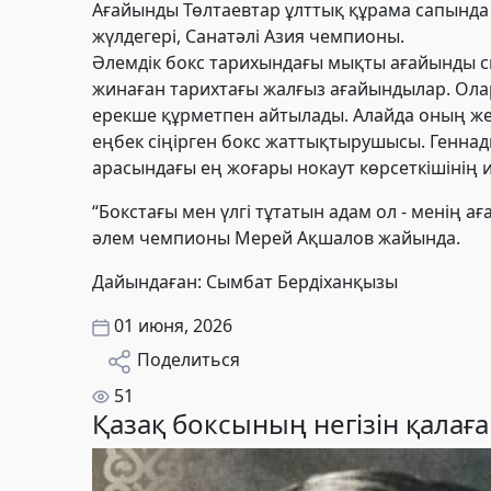
Ағайынды Төлтаевтар ұлттық құрама сапында 
жүлдегері, Санатәлі Азия чемпионы.
Әлемдік бокс тарихындағы мықты ағайынды с
жинаған тарихтағы жалғыз ағайындылар. Олар 
ерекше құрметпен айтылады. Алайда оның жет
еңбек сіңірген бокс жаттықтырушысы.
Геннад
арасындағы ең жоғары нокаут көрсеткішінің ие
“Бокстағы мен үлгі тұтатын адам ол - менің а
әлем чемпионы Мерей Ақшалов жайында.
Дайындаған: Сымбат Бердіханқызы
01 июня, 2026
Поделиться
51
Қазақ боксының негізін қала