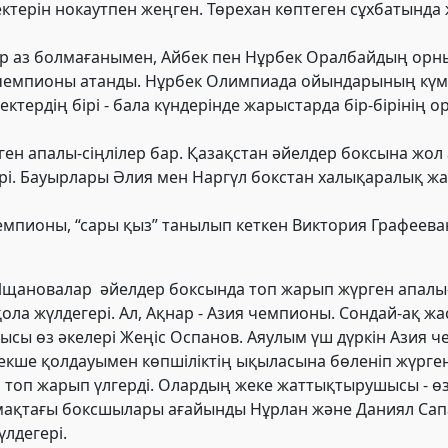
ктерін нокаутпен жеңген. Төрехан көптеген сұхбатында 
р аз болмағанымен, Айбек пен Нұрбек Оралбайдың орн
 чемпионы атанды. Нұрбек Олимпиада ойындарының күмі
ректердің бірі - бала күндерінде жарыстарда бір-бірінің
 апалы-сіңлілер бар. Қазақстан әйелдер боксына жол 
ері. Бауырлары Әлия мен Наргүл бокстан халықаралық ж
емпионы, “сары қыз” танылып кеткен Виктория Графееваның
Ищановалар
әйелдер боксында топ жарып жүрген апалы
ола жүлдегері. Ал, Ақнар - Азия чемпионы. Сондай-ақ 
ы өз әкелері Жеңіс Оспанов. Аяулым үш дүркін Азия че
рекше қолдауымен көпшіліктің ықыласына бөленіп жүрге
топ жарып үлгерді. Олардың жеке жаттықтырушысы - өз 
мақтағы боксшылары ағайынды Нұрлан және Даниял Сапа
үлдегері.