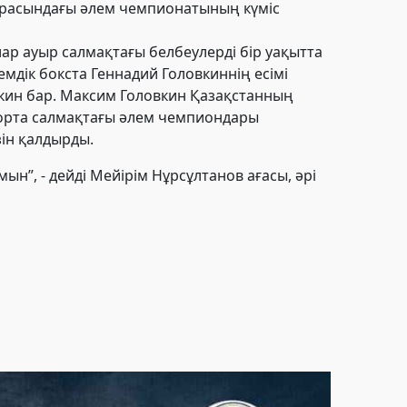
 арасындағы әлем чемпионатының күміс
р ауыр салмақтағы белбеулерді бір уақытта
емдік бокста Ген
надий
Головкиннің есімі
кин бар
. Максим Головкин Қазақстанның
л орта салмақтағы әлем чемпиондары
ізін қалдырды.
ын”, - дейді Мейірім Нұрсұлтанов ағасы, әрі