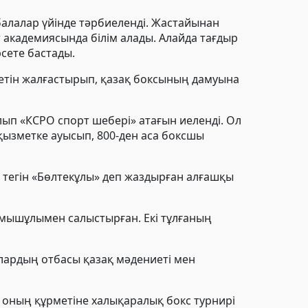
алалар үйінде тәрбиеленді. Жастайынан
 академиясында білім алады. Алайда тағдыр
рсете бастады.
етін жалғастырып, қазақ боксының дамуына
ып «КСРО спорт шебері» атағын иеленді. Ол
қызметке ауысып, 800-ден аса боксшы
 тегін «Бөлтекұлы» деп жаздырған алғашқы
омышұлымен салыстырған. Екі тұлғаның
лардың отбасы қазақ мәдениеті мен
а оның құрметіне халықаралық бокс турнирі