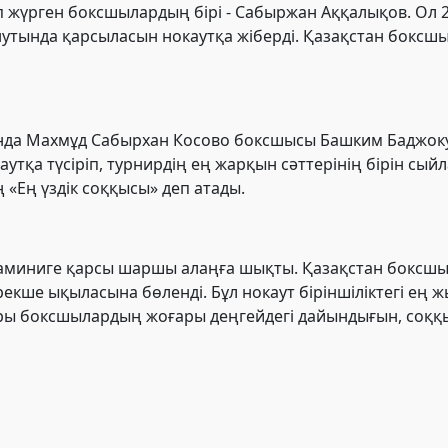
п жүрген боксшылардың бірі - Сабыржан Аққалықов. Ол 
минутында қарсыласын нокаутқа жіберді. Қазақстан бокс
нда Махмұд Сабырхан Косово боксшысы Башким Баджок
аутқа түсіріп, турнирдің ең жарқын сәттерінің бірін сы
Ең үздік соққысы» деп атады.
ламиниге қарсы шаршы алаңға шықты. Қазақстан боксшыс
кше ықыласына бөленді. Бұл нокаут біріншіліктегі ең жы
ры боксшылардың жоғары деңгейдегі дайындығын, соққ