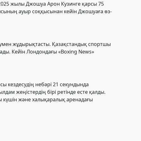
2025 жылы Джошуа Арон Кузинге қарсы 75
шысының ауыр соққысынан кейін Джошуаға өз-
умен жұдырықтасты. Қазақстандық спортшы
йлады. Кейін Лондондағы «Boxing News»
ы кездесудің небәрі 21 секундында
лдам жеңістердің бірі ретінде есте қалды.
ы күшін және халықаралық аренадағы