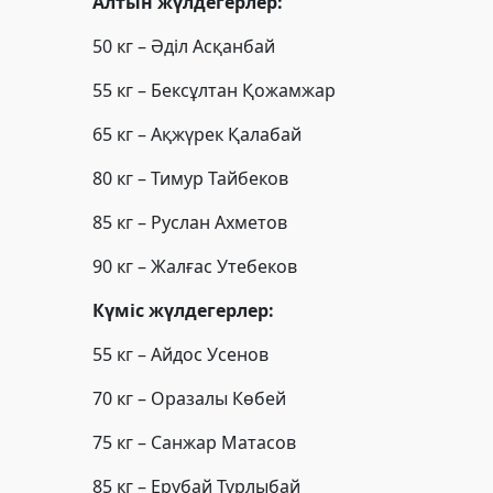
Алтын жүлдегерлер:
50 кг – Әділ Асқанбай
55 кг – Бексұлтан Қожамжар
65 кг – Ақжүрек Қалабай
80 кг – Тимур Тайбеков
85 кг – Руслан Ахметов
90 кг – Жалғас Утебеков
Күміс жүлдегерлер:
55 кг – Айдос Усенов
70 кг – Оразалы Көбей
75 кг – Санжар Матасов
85 кг – Ерубай Тұрлыбай