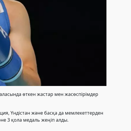
аласында өткен жастар мен жасөспірімдер
ция, Үндістан және басқа да мемлекеттерден
әне 3 қола медаль жеңіп алды.