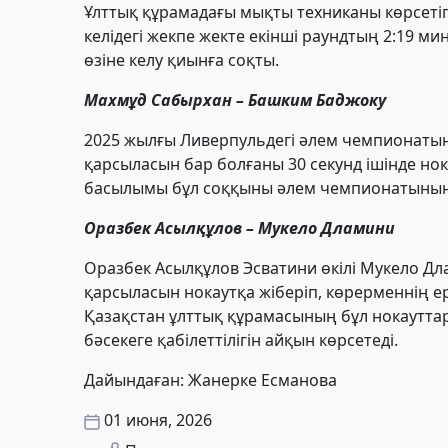
Ұлттық құрамадағы мықты техниканы көрсеті
келідегі жекпе жекте екінші раундтың 2:19 
өзіне келу қиынға соқты.
Махмұд Сабырхан – Башким Баджоку
2025 жылғы Ливерпульдегі әлем чемпионаты
қарсыласын бар болғаны 30 секунд ішінде нок
басылымы бұл соққыны әлем чемпионатының «
Оразбек Асылқұлов – Мукело Дламини
Оразбек Асылқұлов Эсватини өкілі Мукело Д
қарсыласын нокаутқа жіберіп, көрерменнің ере
Қазақстан ұлттық құрамасының бұл нокаутта
бәсекеге қабілеттілігін айқын көрсетеді.
Дайындаған: Жанерке Есманова
01 июня, 2026