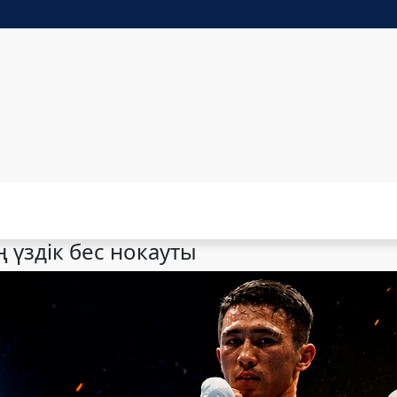
 үздік бес нокауты