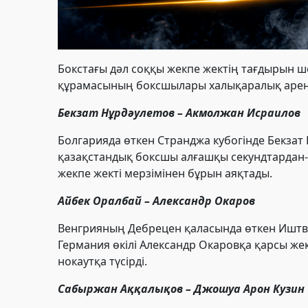
Бокстағы дәл соққы жекпе жектің тағдырын ш
құрамасының боксшылары халықаралық арена
Бекзат Нұрдәулетов – Акмолжан Исраилов
Болгарияда өткен Странджа кубогінде Бекзат 
қазақстандық боксшы алғашқы секундтардан-а
жекпе жекті мерзімінен бұрын аяқтады.
Айбек Оралбай – Александр Окаров
Венгрияның Дебрецен қаласында өткен Иштван
Германия өкілі Александр Окаровқа қарсы жек
нокаутқа түсірді.
Сабыржан Аққалықов – Джошуа Арон Кузин