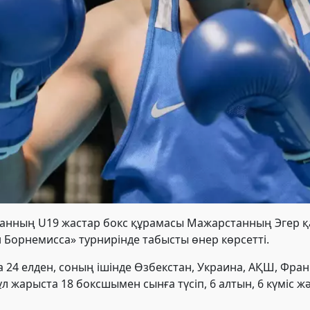
танның U19 жастар бокс құрамасы Мажарстанның Эгер қ
орнемисса» турнирінде табысты өнер көрсетті.
 24 елден, соның ішінде Өзбекстан, Украина, АҚШ, Фран
л жарыста 18 боксшымен сынға түсіп, 6 алтын, 6 күміс ж