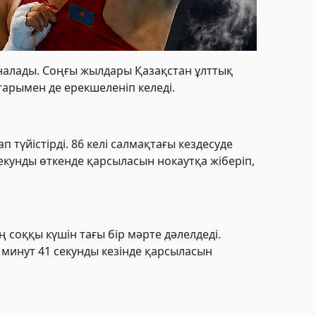
йналады. Соңғы жылдары Қазақстан ұлттық
арымен де ерекшеленіп келеді.
түйістірді. 86 келі салмақтағы кездесуде
екунды өткенде қарсыласын нокаутқа жіберіп,
соққы күшін тағы бір мәрте дәлелдеді.
2 минут 41 секунды кезінде қарсыласын