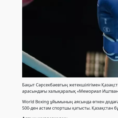
Бақыт Сәрсекбаевтың жетекшілігімен Қазақс
арасындағы халықаралық «Мемориал Иштван Б
World Boxing ұйымының аясында өткен додаға
500-ден астам спортшы қатысты. Қазақстан бұ