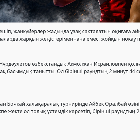
ешіп, жанкүйерлер жадында ұзақ сақталатын оқиғаға а
ларда жарқын жеңістерімен ғана емес, жойқын нокаутт
Нұрдәулетов өзбекстандық Акмолжан Исраиловпен қолғап 
қ басымдық танытты. Ол бірінші раундтың 2 минут 44 с
 Бочкай халықаралық турнирінде Айбек Оралбай өзінің 
пе жекте ол толық үстемдік көрсетіп, бірінші раундтың 