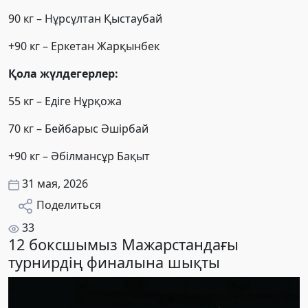
90 кг – Нұрсұлтан Қыстаубай
+90 кг – Еркетан Жарқынбек
Қола жүлдегерлер:
55 кг – Едіге Нұрқожа
70 кг – Бейбарыс Әшірбай
+90 кг – Әбілмансұр Бақыт
31 мая, 2026
Поделиться
33
12 боксшымыз Мажарстандағы
турнирдің финалына шықты