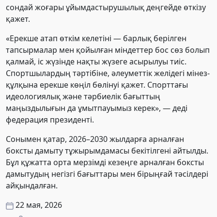
сондай жоғары ұйымдастырушылық деңгейде өткізу
қажет.
«Ерекше атап өткім келетіні — барлық берілген
тапсырмалар мен қойылған міндеттер бос сөз болып
қалмай, іс жүзінде нақты жүзеге асырылуы тиіс.
Спортшылардың тәртібіне, әлеуметтік желідегі мінез-
құлқына ерекше көңіл бөлінуі қажет. Спорттағы
идеологиялық және тәрбиелік бағыттың
маңыздылығын да ұмытпауымыз керек», — деді
федерация президенті.
Сонымен қатар, 2026–2030 жылдарға арналған
боксты дамыту тұжырымдамасы бекітілгені айтылды.
Бұл құжатта орта мерзімді кезеңге арналған боксты
дамытудың негізгі бағыттары мен бірыңғай тәсілдері
айқындалған.
22 мая, 2026