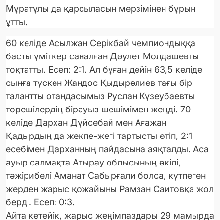
Мұратұлы да қарсыласын мерзімінен бұрын
ұтты.
60 келіде Асылжан Серікбай чемпиондыққа
басты үміткер саналған Дәулет Молдашевты
тоқтатты. Есеп: 2:1. Ал бұған дейін 63,5 келіде
сынға түскен Жандос Қыдырәлиев тағы бір
талантты отандасымыз Руслан Күзеубаевты
төрешілердің бірауыз шешімімен жеңді. 70
келіде Дархан Дүйсебай мен Ағажан
Қадырдың да жекпе-жегі тартысты өтіп, 2:1
есебімен Дарханның пайдасына аяқталды. Аса
ауыр салмақта Атырау облысының өкілі,
тәжірибелі Аманат Сабырғали болса, күтпеген
жерден жарыс қожайыны Рамзан Саитовқа жол
берді. Есеп: 0:3.
Айта кетейік, жарыс жеңімпаздары 29 мамырда