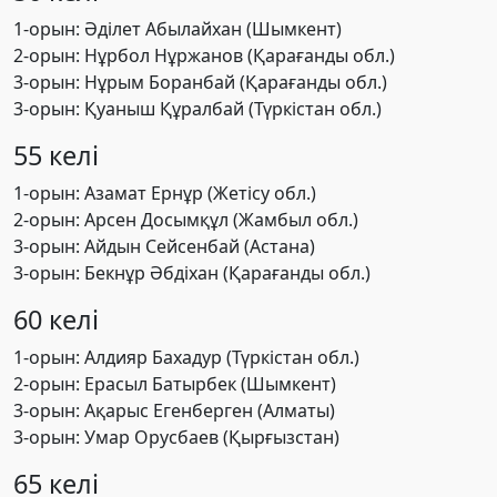
1-орын: Әділет Абылайхан (Шымкент)
2-орын: Нұрбол Нұржанов (Қарағанды обл.)
3-орын: Нұрым Боранбай (Қарағанды обл.)
3-орын: Қуаныш Құралбай (Түркістан обл.)
55 келі
1-орын: Азамат Ернұр (Жетісу обл.)
2-орын: Арсен Досымқұл (Жамбыл обл.)
3-орын: Айдын Сейсенбай (Астана)
3-орын: Бекнұр Әбдіхан (Қарағанды обл.)
60 келі
1-орын: Алдияр Бахадур (Түркістан обл.)
2-орын: Ерасыл Батырбек (Шымкент)
3-орын: Ақарыс Егенберген (Алматы)
3-орын: Умар Орусбаев (Қырғызстан)
65 келі