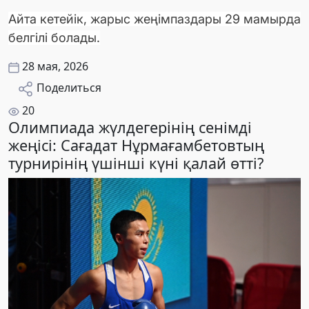
Айта кетейік, жарыс жеңімпаздары 29 мамырда
белгілі болады.
28 мая, 2026
Поделиться
20
Олимпиада жүлдегерінің сенімді
жеңісі: Сағадат Нұрмағамбетовтың
турнирінің үшінші күні қалай өтті?