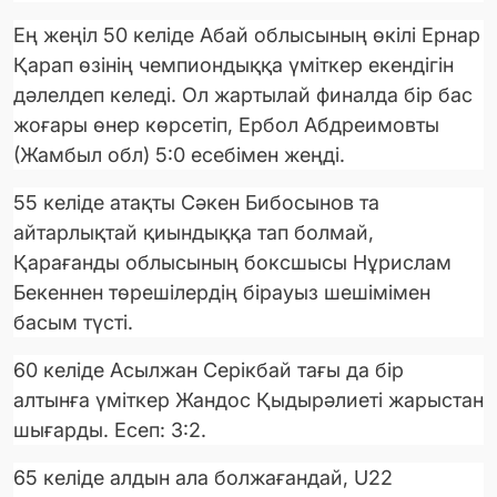
Ең жеңіл 50 келіде Абай облысының өкілі Ернар
Қарап өзінің чемпиондыққа үміткер екендігін
дәлелдеп келеді. Ол жартылай финалда бір бас
жоғары өнер көрсетіп, Ербол Абдреимовты
(Жамбыл обл) 5:0 есебімен жеңді.
55 келіде атақты Сәкен Бибосынов та
айтарлықтай қиындыққа тап болмай,
Қарағанды облысының боксшысы Нұрислам
Бекеннен төрешілердің бірауыз шешімімен
басым түсті.
60 келіде Асылжан Серікбай тағы да бір
алтынға үміткер Жандос Қыдырәлиеті жарыстан
шығарды. Есеп: 3:2.
65 келіде алдын ала болжағандай, U22