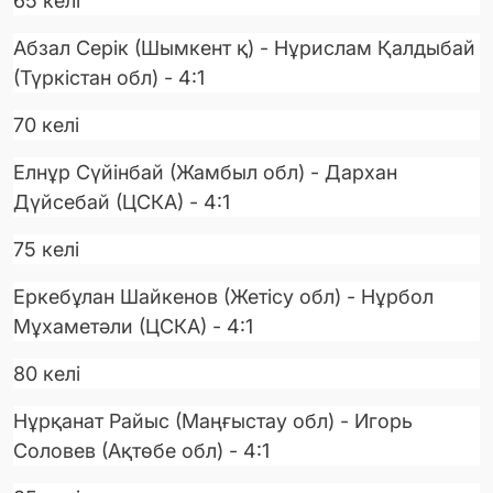
65 келі
Абзал Серік (Шымкент қ) - Нұрислам Қалдыбай
(Түркістан обл) - 4:1
70 келі
Елнұр Сүйінбай (Жамбыл обл) - Дархан
Дүйсебай (ЦСКА) - 4:1
75 келі
Еркебұлан Шайкенов (Жетісу обл) - Нұрбол
Мұхаметәли (ЦСКА) - 4:1
80 келі
Нұрқанат Райыс (Маңғыстау обл) - Игорь
Соловев (Ақтөбе обл) - 4:1