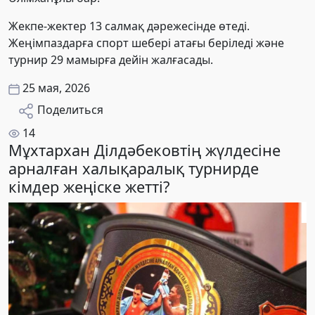
Жекпе-жектер 13 салмақ дәрежесінде өтеді.
Жеңімпаздарға спорт шебері атағы беріледі және
турнир 29 мамырға дейін жалғасады.
25 мая, 2026
Поделиться
14
Мұхтархан Ділдәбековтің жүлдесіне
арналған халықаралық турнирде
кімдер жеңіске жетті?