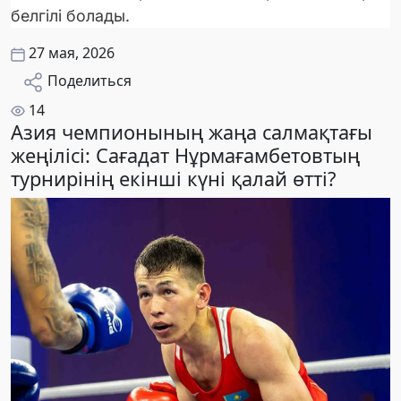
белгілі болады.
27 мая, 2026
Поделиться
14
Азия чемпионының жаңа салмақтағы
жеңілісі: Сағадат Нұрмағамбетовтың
турнирінің екінші күні қалай өтті?