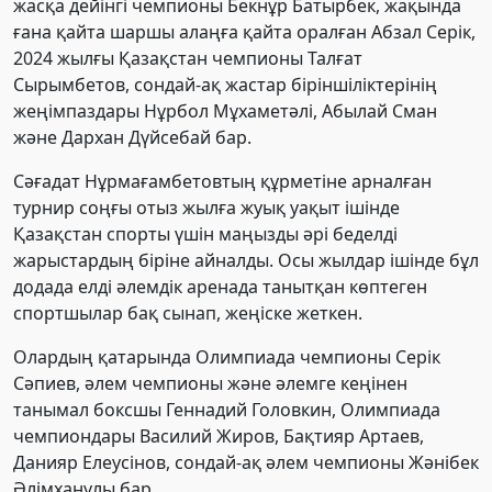
жасқа дейінгі чемпионы Бекнұр Батырбек, жақында
ғана қайта шаршы алаңға қайта оралған Абзал Серік,
2024 жылғы Қазақстан чемпионы Талғат
Сырымбетов, сондай-ақ жастар біріншіліктерінің
жеңімпаздары Нұрбол Мұхаметәлі, Абылай Сман
және Дархан Дүйсебай бар.
Сәғадат Нұрмағамбетовтың құрметіне арналған
турнир соңғы отыз жылға жуық уақыт ішінде
Қазақстан спорты үшін маңызды әрі беделді
жарыстардың біріне айналды. Осы жылдар ішінде бұл
додада елді әлемдік аренада танытқан көптеген
спортшылар бақ сынап, жеңіске жеткен.
Олардың қатарында Олимпиада чемпионы
Серік
Сәпиев
, әлем чемпионы және әлемге кеңінен
танымал боксшы
Геннадий Головкин
, Олимпиада
чемпиондары
Василий Жиров
,
Бақтияр Артаев
,
Данияр Елеусінов
, сондай-ақ әлем чемпионы
Жәнібек
Әлімханұлы
бар.