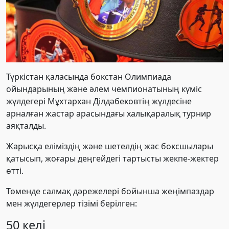
Түркістан қаласында бокстан Олимпиада
ойындарының және әлем чемпионатының күміс
жүлдегері Мұхтархан Ділдәбековтің жүлдесіне
арналған жастар арасындағы халықаралық турнир
аяқталды.
Жарысқа еліміздің және шетелдің жас боксшылары
қатысып, жоғары деңгейдегі тартысты жекпе-жектер
өтті.
Төменде салмақ дәрежелері бойынша жеңімпаздар
мен жүлдегерлер тізімі берілген:
50 келі