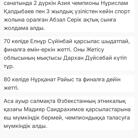
санатында 2 дүркін Азия чемпионы Нұрислам
Қалдыбаев пен 3 жылдық үзілістен кейін спорт
жолына оралған Абзал Серік ақтық сынға
жолдама алды.
70 келіде Елнұр Сүйінбай қарсылас шыдатпай,
финалға емін-еркін жетті. Оны Жетісу
облысының мықтысы Дархан Дүйсебай күтіп
тұр.
80 келіде Нұрқанат Райыс та финалға дейін
жетті.
Аса ауыр салмақта Өзбекстанның этникалық
қазағы Мадияр Саидрахимов қарсыластарына
еш мүмкіндік бермей, чемпиондыққа таласуға
мүмкіндік алды.