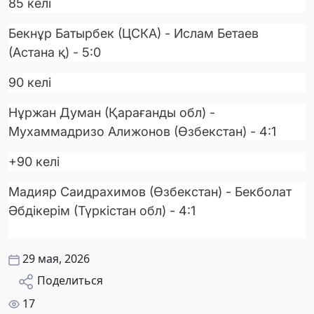
85 келі
Бекнұр Батырбек (ЦСКА) - Ислам Бетаев
(Астана қ) - 5:0
90 келі
Нұржан Думан (Қарағанды обл) -
Мухаммадризо Алижонов (Өзбекстан) - 4:1
+90 келі
Мадияр Саидрахимов (Өзбекстан) - Бекболат
Әбдікерім (Түркістан обл) - 4:1
29 мая, 2026
Поделиться
17