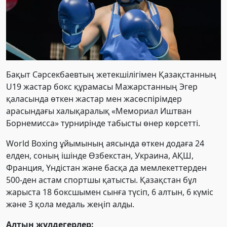
Бақыт Сәрсекбаевтың жетекшілігімен Қазақстанның
U19 жастар бокс құрамасы Мажарстанның Эгер
қаласында өткен жастар мен жасөспірімдер
арасындағы халықаралық «Мемориал Иштван
Борнемисса» турнирінде табысты өнер көрсетті.
World Boxing ұйымының аясында өткен додаға 24
елден, соның ішінде Өзбекстан, Украина, АҚШ,
Франция, Үндістан және басқа да мемлекеттерден
500-ден астам спортшы қатысты. Қазақстан бұл
жарыста 18 боксшымен сынға түсіп, 6 алтын, 6 күміс
және 3 қола медаль жеңіп алды.
Алтын жүлдегерлер: