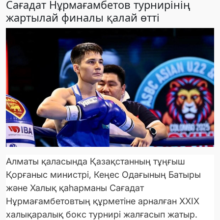
Сағадат Нұрмағамбетов турнирінің
жартылай финалы қалай өтті
Алматы қаласында Қазақстанның тұңғыш
Қорғаныс министрі, Кеңес Одағының Батыры
және Халық қаһарманы Сағадат
Нұрмағамбетовтың құрметіне арналған XXIX
халықаралық бокс турнирі жалғасып жатыр.