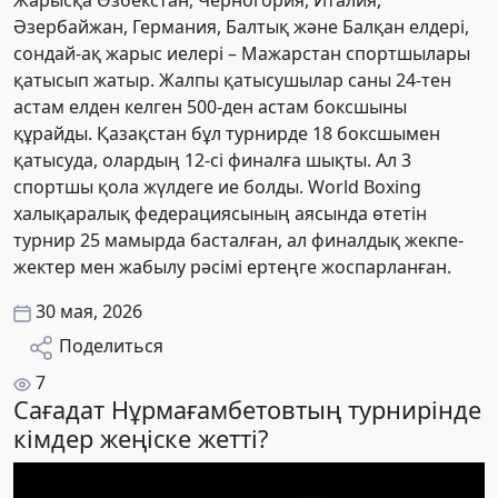
Жарысқа Өзбекстан, Черногория, Италия,
Әзербайжан, Германия, Балтық және Балқан елдері,
сондай-ақ жарыс иелері – Мажарстан спортшылары
қатысып жатыр. Жалпы қатысушылар саны 24-тен
астам елден келген 500-ден астам боксшыны
құрайды. Қазақстан бұл турнирде 18 боксшымен
қатысуда, олардың 12-сі финалға шықты. Ал 3
спортшы қола жүлдеге ие болды. World Boxing
халықаралық федерациясының аясында өтетін
турнир 25 мамырда басталған, ал финалдық жекпе-
жектер мен жабылу рәсімі ертеңге жоспарланған.
30 мая, 2026
Поделиться
7
Сағадат Нұрмағамбетовтың турнирінде
кімдер жеңіске жетті?