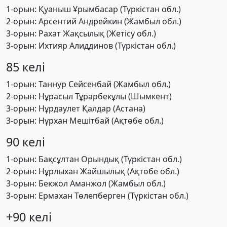
1-орын: Қуаныш Ұрымбасар (Түркістан обл.)
2-орын: Арсентий Андрейкин (Жамбыл обл.)
3-орын: Рахат Жақсылық (Жетісу обл.)
3-орын: Ихтияр Алиддинов (Түркістан обл.)
85 келі
1-орын: Таннур Сейсенбай (Жамбыл обл.)
2-орын: Нұрасыл Тұрарбекұлы (Шымкент)
3-орын: Нұрдаулет Қалдар (Астана)
3-орын: Нұрхан Мешітбай (Ақтөбе обл.)
90 келі
1-орын: Бақсұлтан Орындық (Түркістан обл.)
2-орын: Нұрлыхан Жайшылық (Ақтөбе обл.)
3-орын: Бекжол Аманжол (Жамбыл обл.)
3-орын: Ермахан Төлепберген (Түркістан обл.)
+90 келі