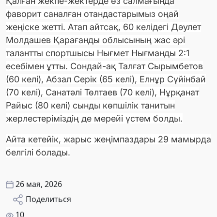
Қалған жекпе-жектерде өз салмағында
фаворит саналған отандастарымыз оңай
жеңіске жетті. Атап айтсақ, 60 келідегі Дәулет
Молдашев Қарағанды облысының жас әрі
талантты спортшысы Нығмет Нығманды 2:1
есебімен ұтты. Сондай-ақ Талғат Сырымбетов
(60 келі), Абзал Серік (65 келі), Елнұр Сүйінбай
(70 келі), Санатәлі Төлтаев (70 келі), Нұрқанат
Райыс (80 келі) cынды көпшілік танитын
жерлестеріміздің де мерейі үстем болды.
Айта кетейік, жарыс жеңімпаздары 29 мамырда
белгілі болады.
26 мая, 2026
Поделиться
10