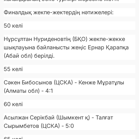
Финалдық жекпе-жектердің нәтижелері:
50 келі
Нұрсұлтан Нуриденовтің (БҚО) жекпе-жекке
шықпауына байланысты жеңіс Ернар Қарапқа
(Абай обл) берілді.
55 келі
Сәкен Бибосынов (ЦСКА) - Кенже Мұратұлы
(Алматы обл) - 4:1
60 келі
Асылжан Серікбай (Шымкент қ) - Талғат
Сырымбетов (ЦСКА) - 5:0