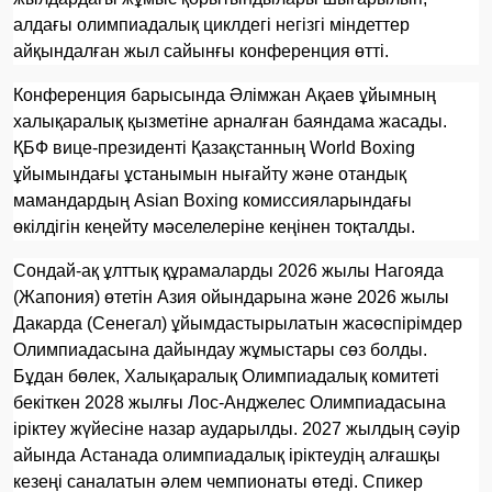
алдағы олимпиадалық циклдегі негізгі міндеттер
айқындалған жыл сайынғы конференция өтті.
Конференция барысында Әлімжан Ақаев ұйымның
халықаралық қызметіне арналған баяндама жасады.
ҚБФ вице-президенті Қазақстанның World Boxing
ұйымындағы ұстанымын нығайту және отандық
мамандардың Asian Boxing комиссияларындағы
өкілдігін кеңейту мәселелеріне кеңінен тоқталды.
Сондай-ақ ұлттық құрамаларды 2026 жылы Нагояда
(Жапония) өтетін Азия ойындарына және 2026 жылы
Дакарда (Сенегал) ұйымдастырылатын жасөспірімдер
Олимпиадасына дайындау жұмыстары сөз болды.
Бұдан бөлек, Халықаралық Олимпиадалық комитеті
бекіткен 2028 жылғы Лос-Анджелес Олимпиадасына
іріктеу жүйесіне назар аударылды. 2027 жылдың сәуір
айында Астанада олимпиадалық іріктеудің алғашқы
кезеңі саналатын әлем чемпионаты өтеді. Спикер