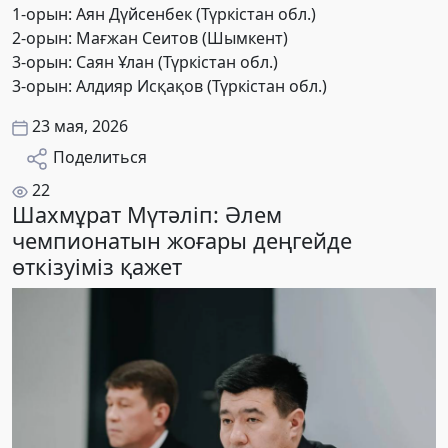
1-орын: Аян Дүйсенбек (Түркістан обл.)
2-орын: Мағжан Сеитов (Шымкент)
3-орын: Саян Ұлан (Түркістан обл.)
3-орын: Алдияр Исқақов (Түркістан обл.)
23 мая, 2026
Поделиться
22
Шахмұрат Мүтәліп: Әлем
чемпионатын жоғары деңгейде
өткізуіміз қажет