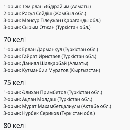
1-орын: Темірлан Әбдірайым (Алматы)
2-орын: Расул Сейдіш (Жамбыл обл.)
3-орын: Мәнсүр Тілеужан (Қарағанды обл.)
3-орын: Сырым Отжан (Түркістан обл.)
70 келі
1-орын: Ерлан Дарманқұл (Түркістан обл.)
2-орын: Гайрат Иристаев (Түркістан обл.)
3-орын: Даниял Шалқарбай (Алматы)
3-орын: Кутманбии Муратов (Қырғызстан)
75 келі
1-орын: Әлихан Примбетов (Түркістан обл.)
2-орын: Ақпан Молдаш (Түркістан обл.)
3-орын: Мұрат Махамбетқалиұлы (Ақтөбе обл.)
3-орын: Нұрбек Сериков (Түркістан обл.)
80 келі