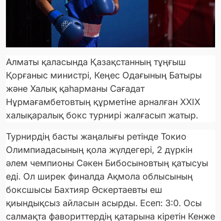
Алматы қаласында Қазақстанның тұңғыш
Қорғаныс министрі, Кеңес Одағының Батыры
және Халық қаһарманы Сағадат
Нұрмағамбетовтың құрметіне арналған XXIX
халықаралық бокс турнирі жалғасып жатыр.
Турнирдің басты жаңалығы ретінде Токио
Олимпиадасының қола жүлдегері, 2 дүркін
әлем чемпионы Сәкен Бибосыновтың қатысуы
еді. Ол ширек финалда Ақмола облысының
боксшысы Бахтияр Әскертаевты еш
қиындықсыз айласын асырды. Есеп: 3:0. Осы
салмақта фавориттердің қатарына кіретін Кенже