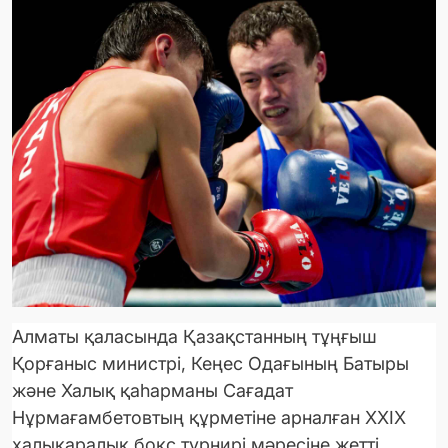
Алматы қаласында Қазақстанның тұңғыш
Қорғаныс министрі, Кеңес Одағының Батыры
және Халық қаһарманы Сағадат
Нұрмағамбетовтың құрметіне арналған XXIX
халықаралық бокс турнирі мәресіне жетті.