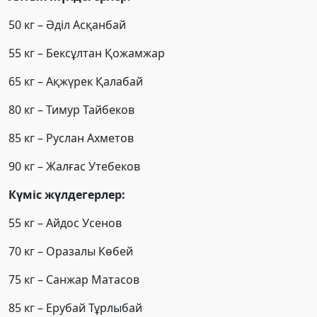
50 кг – Әділ Асқанбай
55 кг – Бексұлтан Қожамжар
65 кг – Ақжүрек Қалабай
80 кг – Тимур Тайбеков
85 кг – Руслан Ахметов
90 кг – Жалғас Утебеков
Күміс жүлдегерлер:
55 кг – Айдос Усенов
70 кг – Оразалы Көбей
75 кг – Санжар Матасов
85 кг – Ерубай Тұрлыбай