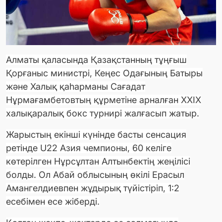
Алматы қаласында Қазақстанның тұңғыш
Қорғаныс министрі, Кеңес Одағының Батыры
және Халық қаһарманы Сағадат
Нұрмағамбетовтың құрметіне арналған XXIX
халықаралық бокс турнирі жалғасып жатыр.
Жарыстың екінші күнінде басты сенсация
ретінде U22 Азия чемпионы, 60 келіге
көтерілген Нұрсұлтан Алтынбектің жеңілісі
болды. Ол Абай облысының өкілі Ерасыл
Амангелдиевпен жұдырық түйістіріп, 1:2
есебімен есе жіберді.