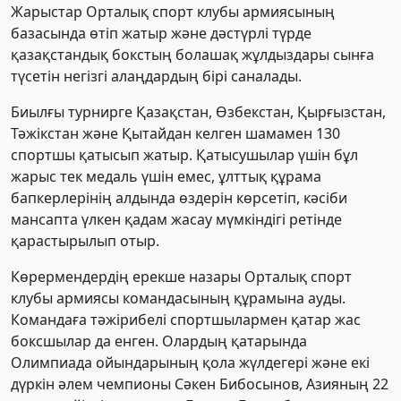
Жарыстар Орталық спорт клубы армиясының
базасында өтіп жатыр және дәстүрлі түрде
қазақстандық бокстың болашақ жұлдыздары сынға
түсетін негізгі алаңдардың бірі саналады.
Биылғы турнирге Қазақстан, Өзбекстан, Қырғызстан,
Тәжікстан және Қытайдан келген шамамен 130
спортшы қатысып жатыр. Қатысушылар үшін бұл
жарыс тек медаль үшін емес, ұлттық құрама
бапкерлерінің алдында өздерін көрсетіп, кәсіби
мансапта үлкен қадам жасау мүмкіндігі ретінде
қарастырылып отыр.
Көрермендердің ерекше назары Орталық спорт
клубы армиясы командасының құрамына ауды.
Командаға тәжірибелі спортшылармен қатар жас
боксшылар да енген. Олардың қатарында
Олимпиада ойындарының қола жүлдегері және екі
дүркін әлем чемпионы
Сәкен Бибосынов
, Азияның 22