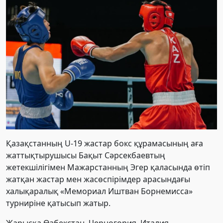
Қазақстанның U-19 жастар бокс құрамасының аға
жаттықтырушысы Бақыт Сәрсекбаевтың
жетекшілігімен Мажарстанның Эгер қаласында өтіп
жатқан жастар мен жасөспірімдер арасындағы
халықаралық «Мемориал Иштван Борнемисса»
турниріне қатысып жатыр.