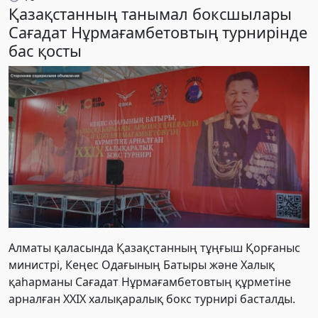
Қазақстанның танымал боксшылары
Сағадат Нұрмағамбетовтың турнирінде
бас қосты
Алматы қаласында Қазақстанның тұңғыш Қорғаныс
министрі, Кеңес Одағының Батыры және Халық
қаһарманы Сағадат Нұрмағамбетовтың құрметіне
арналған XXIX халықаралық бокс турнирі басталды.