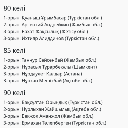
80 келі
1-орын: Қуаныш Ұрымбасар (Түркістан обл.)
2-орын: Арсентий Андрейкин (Жамбыл обл.)
3-орын: Рахат Жақсылық (Жетісу обл.)
3-орын: Ихтияр Алиддинов (Түркістан обл.)
85 келі
1-орын: Таннур Сейсенбай (Жамбыл обл.)
2-орын: Нұрасыл Тұрарбекұлы (Шымкент)
3-орын: Нұрдаулет Қалдар (Астана)
3-орын: Нұрхан Мешітбай (Ақтөбе обл.)
90 келі
1-орын: Бақсұлтан Орындық (Түркістан обл.)
2-орын: Нұрлыхан Жайшылық (Ақтөбе обл.)
3-орын: Бекжол Аманжол (Жамбыл обл.)
3-орын: Ермахан Төлепберген (Түркістан обл.)