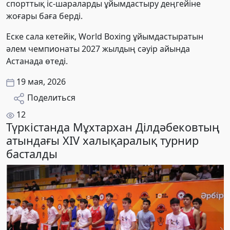
спорттық іс-шараларды ұйымдастыру деңгейіне
жоғары баға берді.
Еске сала кетейік, World Boxing ұйымдастыратын
әлем чемпионаты 2027 жылдың сәуір айында
Астанада өтеді.
19 мая, 2026
Поделиться
12
Түркістанда Мұхтархан Ділдәбековтың
атындағы XIV халықаралық турнир
басталды