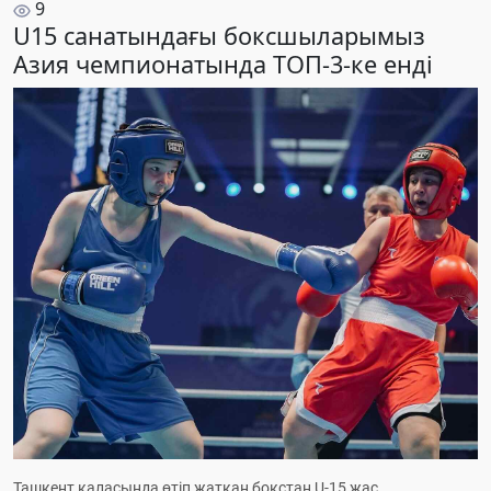
9
U15 санатындағы боксшыларымыз
Азия чемпионатында ТОП-3-ке енді
Ташкент қаласында өтіп жатқан бокстан U-15 жас 