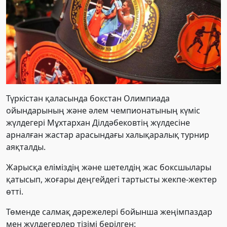
Түркістан қаласында бокстан Олимпиада
ойындарының және әлем чемпионатының күміс
жүлдегері Мұхтархан Ділдәбековтің жүлдесіне
арналған жастар арасындағы халықаралық турнир
аяқталды.
Жарысқа еліміздің және шетелдің жас боксшылары
қатысып, жоғары деңгейдегі тартысты жекпе-жектер
өтті.
Төменде салмақ дәрежелері бойынша жеңімпаздар
мен жүлдегерлер тізімі берілген: