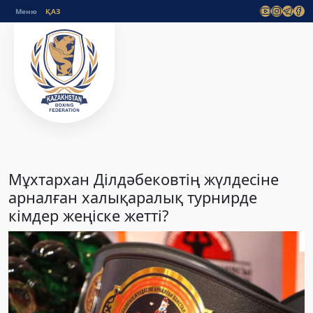
Меню
Мұхтархан Ділдәбековтің жүлдесіне
арналған халықаралық турнирде
кімдер жеңіске жетті?