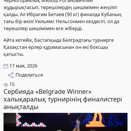
черногориялық Милош Рогановичпен
жұдырықтасып, төрешілердің шешімімен жеңіліп
қалды. Ал Ибрагим Бетаев (90 кг) финалда Кубаның
тағы бір өкілі Уильямс Нельсонмен кездесіп, ол да
төрешілер шешімімен есе жіберді.
Айта кетейік, бастапқыда Белградтағы турнирге
Қазақстан ерлер құрамасынан он екі боксшы
қатысты.
17 мая, 2026
Поделиться
15
Сербияда «Belgrade Winner»
халықаралық турнирінің финалистері
анықталды