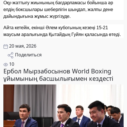
Оқу-жаттығу жиынының бағдарламасы бойынша әр
елдің боксшылары шеберлігін шыңдап, жалпы дене
дайындығына жұмыс жүргізуде.
Айта кетейік, екінші Әлем кубогының кезеңі 15-21
маусым аралығында Қытайдың Гуйян қаласында өтеді.
20 мая, 2026
Поделиться
10
Ербол Мырзабосынов World Boxing
ұйымының басшылығымен кездесті