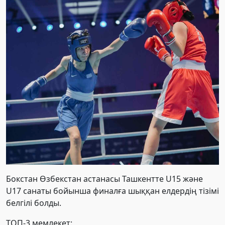
Бокстан Өзбекстан астанасы Ташкентте U15 және
U17 санаты бойынша финалға шыққан елдердің тізімі
белгілі болды.
ТОП-3 мемлекет: