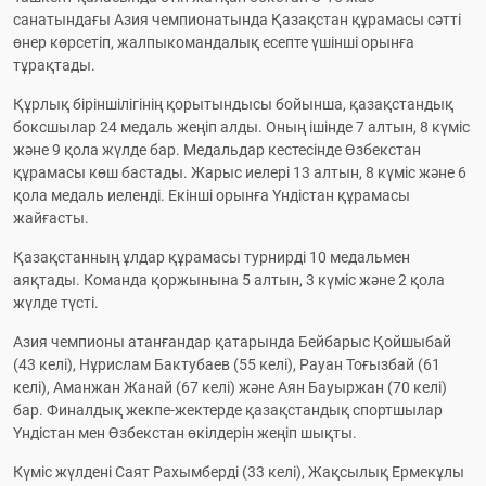
санатындағы Азия чемпионатында Қазақстан құрамасы сәтті 
өнер көрсетіп, жалпыкомандалық есепте үшінші орынға 
тұрақтады.
Құрлық біріншілігінің қорытындысы бойынша, қазақстандық 
боксшылар 24 медаль жеңіп алды. Оның ішінде 7 алтын, 8 күміс 
және 9 қола жүлде бар. Медальдар кестесінде Өзбекстан 
құрамасы көш бастады. Жарыс иелері 13 алтын, 8 күміс және 6 
қола медаль иеленді. Екінші орынға Үндістан құрамасы 
жайғасты.
Қазақстанның ұлдар құрамасы турнирді 10 медальмен 
аяқтады. Команда қоржынына 5 алтын, 3 күміс және 2 қола 
жүлде түсті.
Азия чемпионы атанғандар қатарында Бейбарыс Қойшыбай 
(43 келі), Нұрислам Бактубаев (55 келі), Рауан Тоғызбай (61 
келі), Аманжан Жанай (67 келі) және Аян Бауыржан (70 келі) 
бар. Финалдық жекпе-жектерде қазақстандық спортшылар 
Үндістан мен Өзбекстан өкілдерін жеңіп шықты.
Күміс жүлдені Саят Рахымберді (33 келі), Жақсылық Ермекұлы 