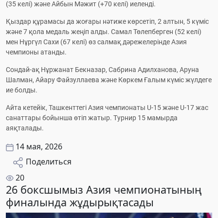
(35 келі) және Айбын Мәжит (+70 келі) иеленді.
Қыздар құрамасы да жоғары нәтиже көрсетіп, 2 алтын, 5 күміс 
және 7 қола медаль жеңіп алды. Самал Төлепберген (52 келі) 
мен Нұргүл Сахи (67 келі) өз салмақ дәрежелерінде Азия 
чемпионы атанды.
Сондай-ақ Нұржанат Бекназар, Сабрина Адилханова, Аруна 
Шалман, Айару Файзуллаева және Көркем Ғалым күміс жүлдеге 
ие болды.
Айта кетейік, Ташкенттегі Азия чемпионаты U-15 және U-17 жас 
санаттары бойынша өтіп жатыр. Турнир 15 мамырда 
аяқталады.
14 мая, 2026
Поделиться
20
26 боксшымыз Азия чемпионатының
финалында жұдырықтасады