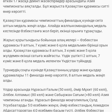
өткен 17 жасқа дейінгі жасөспірімдер арасындағы Азия 
чемпионаты аяқталды. Бұл жарыста Қазақстан құрамасы сәтті 
өнер көрсетті.
Қазақстан құрамасы чемпионаттың финалдық күнінде сегіз 
алтын медаль жеңіп алды. Алайда жалпыкомандалық медаль 
кестесінде Өзбекстанға жол беріп, екінші орынға тұрақтады.
Жарыс қорытындысы бойынша алаң иелері — Өзбекстан 
құрамасы 9 алтын, 7 күміс және 6 қола медальмен бірінші орын 
алды. Қазақстан құрамасы 8 алтын, 3 күміс және 5 қола 
жүлдемен екінші сатыға жайғасты. Үздік үштікті 2 алтын, 7 
күміс және 8 қола медаль иеленген Үндістан түйіндеді.
Турнирдің соңғы күнінде Қазақстанның ұлдар және қыздар 
құрамалары 11 финалда өнер көрсетіп, 8 алтын медаль жеңіп 
алды.
Ұлдар арасында Нұрасыл Ғалым (50 келі), Әмір Мұхит (60 келі), 
Әлібек Алпамыс (80 келі) және Сабыржан Сағым (+80 келі) Азия 
чемпионы атанды. Нұрасыл финалда моңғолиялық Сулд 
Усухбаатарды 5:0 есебімен жеңсе, Әмір өзбекстандық Ахмадхон 
Абдусатторовтан 4:0 есебімен басым түсті. Әлібек Өзбекстан 