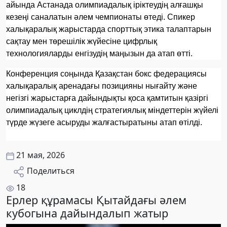
айында Астанада олимпиадалық іріктеудің алғашқы
кезеңі саналатын әлем чемпионаты өтеді. Спикер
халықаралық жарыстарда спорттық этика талаптарын
сақтау мен төрешілік жүйесіне цифрлық
технологияларды енгізудің маңызын да атап өтті.
Конференция соңында Қазақстан бокс федерациясы
халықаралық аренадағы позицияны нығайту және
негізгі жарыстарға дайындықты қоса қамтитын қазіргі
олимпиадалық циклдің стратегиялық міндеттерін жүйелі
түрде жүзеге асыруды жалғастыратыны атап өтілді.
21 мая, 2026
Поделиться
18
Ерлер құрамасы Қытайдағы әлем
кубогына дайындалып жатыр