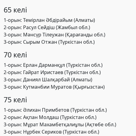
65 келі
1-орын: Темірлан Әбдірайым (Алматы)
2-орын: Расул Сейдіш (Жамбыл обл.)
3-орын: Мәнсүр Тілеужан (Қарағанды обл.)
3-орын: Сырым Отжан (Түркістан обл.)
70 келі
1-орын: Ерлан Дарманқұл (Түркістан обл.)
2-орын: Гайрат Иристаев (Түркістан обл.)
3-орын: Даниял Шалқарбай (Алматы)
3-орын: Кутманбии Муратов (Қырғызстан)
75 келі
1-орын: Әлихан Примбетов (Түркістан обл.)
2-орын: Ақпан Молдаш (Түркістан обл.)
3-орын: Мұрат Махамбетқалиұлы (Ақтөбе обл.)
3-орын: Нұрбек Сериков (Түркістан обл.)