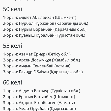
50 келі
1-орын: Әділет Абылайхан (Шымкент)
2-орын: Нұрбол Нұржанов (Қарағанды обл.)
3-орын: Нұрым Боранбай (Қарағанды обл.)
3-орын: Қуаныш Құралбай (Түркістан обл.)
55 келі
1-орын: Азамат Ернұр (Жетісу обл.)
2-орын: Арсен Досымқұл (Жамбыл обл.)
3-орын: Айдын Сейсенбай (Астана)
3-орын: Бекнұр Әбдіхан (Қарағанды обл.)
60 келі
1-орын: Алдияр Бахадур (Түркістан обл.)
2-орын: Ерасыл Батырбек (Шымкент)
3-орын: Ақарыс Егенберген (Алматы)
3-орын: Умар Орусбаев (Қырғызстан)