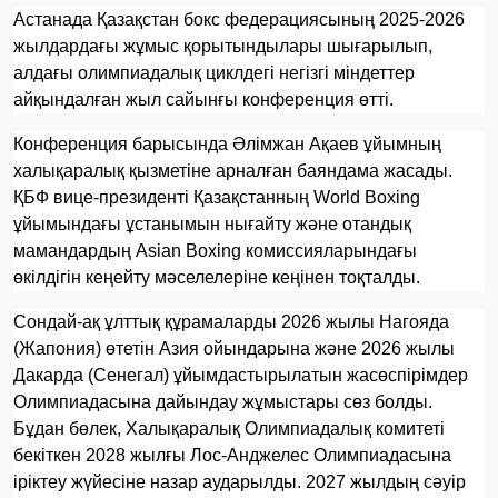
Астанада Қазақстан бокс федерациясының 2025-2026
жылдардағы жұмыс қорытындылары шығарылып,
алдағы олимпиадалық циклдегі негізгі міндеттер
айқындалған жыл сайынғы конференция өтті.
Конференция барысында Әлімжан Ақаев ұйымның
халықаралық қызметіне арналған баяндама жасады.
ҚБФ вице-президенті Қазақстанның World Boxing
ұйымындағы ұстанымын нығайту және отандық
мамандардың Asian Boxing комиссияларындағы
өкілдігін кеңейту мәселелеріне кеңінен тоқталды.
Сондай-ақ ұлттық құрамаларды 2026 жылы Нагояда
(Жапония) өтетін Азия ойындарына және 2026 жылы
Дакарда (Сенегал) ұйымдастырылатын жасөспірімдер
Олимпиадасына дайындау жұмыстары сөз болды.
Бұдан бөлек, Халықаралық Олимпиадалық комитеті
бекіткен 2028 жылғы Лос-Анджелес Олимпиадасына
іріктеу жүйесіне назар аударылды. 2027 жылдың сәуір