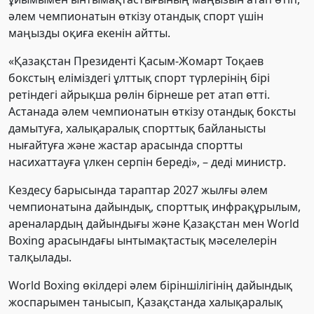
әлем чемпионатын өткізу отандық спорт үшін
маңызды оқиға екенін айтты.
«Қазақстан Президенті Қасым-Жомарт Тоқаев
бокстың еліміздегі ұлттық спорт түрлерінің бірі
ретіндегі айрықша рөлін бірнеше рет атап өтті.
Астанада әлем чемпионатын өткізу отандық боксты
дамытуға, халықаралық спорттық байланысты
нығайтуға және жастар арасында спортты
насихаттауға үлкен серпін береді», – деді министр.
Кездесу барысында тараптар 2027 жылғы әлем
чемпионатына дайындық, спорттық инфрақұрылым,
ареналардың дайындығы және Қазақстан мен World
Boxing арасындағы ынтымақтастық мәселелерін
талқылады.
World Boxing өкілдері әлем біріншілігінің дайындық
жоспарымен танысып, Қазақстанда халықаралық