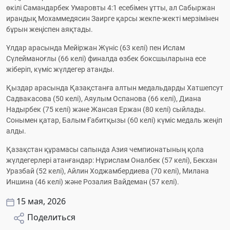
өкілі Самандарбек Умаровты 4:1 есебімен ұтты, ал Сабыржан 
ирандық Мохаммедясин Заирге қарсы жекпе-жекті мерзімінен 
бұрын жеңіспен аяқтады.
Ұлдар арасында Мейіржан Жүніс (63 келі) пен Ислам 
Сүлейманоғлы (66 келі) финалда өзбек боксшыларына есе 
жіберіп, күміс жүлдегер атанды.
Қыздар арасында Қазақстанға алтын медальдарды Хатшепсут 
Садвакасова (50 келі), Аяулым Оспанова (66 келі), Диана 
Надырбек (75 келі) және Жансая Ержан (80 келі) сыйлады. 
Сонымен қатар, Балым Ғабитқызы (60 келі) күміс медаль жеңіп 
алды.
Қазақстан құрамасы сапында Азия чемпионатының қола 
жүлдегерлері атанғандар: Нұрислам Оналбек (57 келі), Бекхан 
Уразбай (52 келі), Айлин Ходжамбердиева (70 келі), Милана 
Иншина (46 келі) және Розалия Вайдеман (57 келі).
15 мая, 2026
Поделиться