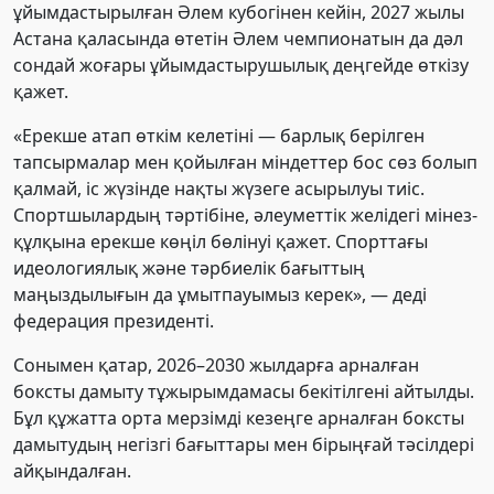
ұйымдастырылған Әлем кубогінен кейін, 2027 жылы
Астана қаласында өтетін Әлем чемпионатын да дәл
сондай жоғары ұйымдастырушылық деңгейде өткізу
қажет.
«Ерекше атап өткім келетіні — барлық берілген
тапсырмалар мен қойылған міндеттер бос сөз болып
қалмай, іс жүзінде нақты жүзеге асырылуы тиіс.
Спортшылардың тәртібіне, әлеуметтік желідегі мінез-
құлқына ерекше көңіл бөлінуі қажет. Спорттағы
идеологиялық және тәрбиелік бағыттың
маңыздылығын да ұмытпауымыз керек», — деді
федерация президенті.
Сонымен қатар, 2026–2030 жылдарға арналған
боксты дамыту тұжырымдамасы бекітілгені айтылды.
Бұл құжатта орта мерзімді кезеңге арналған боксты
дамытудың негізгі бағыттары мен бірыңғай тәсілдері
айқындалған.