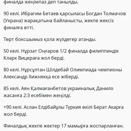
финалда жеңімпаз деп танылды.
90 келі. Ибрагим Бетаев қарсыласы Богдан Толмачов
(Украна) жарақатына байланысты, жекпе жексіз
финалға өтті.
Төрт боксшымыз қола жүлдегер атанды.
50 келі. Нұрзат Оңғаров 1/2 финалда филиппиндік
Кларк Вицераға жол берді.
80 келі. Нұрсұлтан Шілдебай Олимпиада чемпионы
Александр Хижнякқа есе жіберді.
85 келі. Аян Қалмағанбетов украиналық Данило
жасанға 2:3 есебімен жеңілді.
+90 келі. Аслан Елдібайұлы Түркия өкілі Берат Акарға
жол берді.
Финалдық жекпе жектер 17 мамырға жоспарланған.