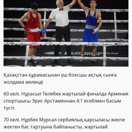
Қазақстан құрамасынан үш боксшы ақтық сынға
жолдама иеленді
60 келі. Нұрасыл Төлебек жартылай финалда Армения
спортшысы Эрис Арстамяннан 4:1 есебімен басым
түсті.
70 келі. Нұрбек Мурсал сербиялық қарсыласы жекпе
жектен бас тартуына байланысты, жартылай