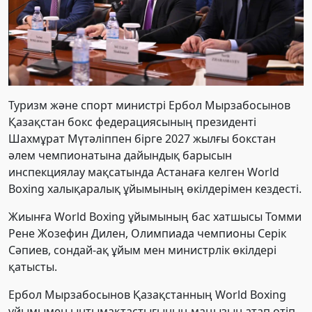
Туризм және спорт министрі Ербол Мырзабосынов
Қазақстан бокс федерациясының президенті
Шахмұрат Мүтәліппен бірге 2027 жылғы бокстан
әлем чемпионатына дайындық барысын
инспекциялау мақсатында Астанаға келген World
Boxing халықаралық ұйымының өкілдерімен кездесті.
Жиынға World Boxing ұйымының бас хатшысы Томми
Рене Жозефин Дилен, Олимпиада чемпионы Серік
Сәпиев, сондай-ақ ұйым мен министрлік өкілдері
қатысты.
Ербол Мырзабосынов Қазақстанның World Boxing
ұйымымен ынтымақтастығының маңызын атап өтіп,