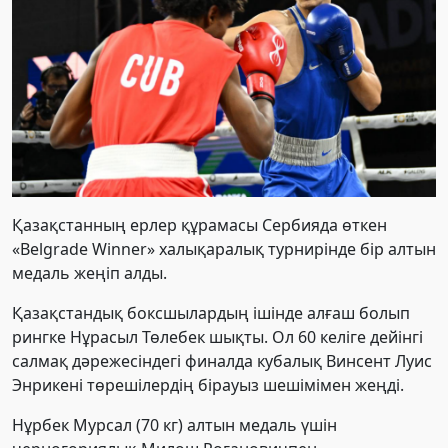
Қазақстанның ерлер құрамасы Сербияда өткен
«Belgrade Winner» халықаралық турнирінде бір алтын
медаль жеңіп алды.
Қазақстандық боксшылардың ішінде алғаш болып
рингке Нұрасыл Төлебек шықты. Ол 60 келіге дейінгі
салмақ дәрежесіндегі финалда кубалық Винсент Луис
Энрикені төрешілердің бірауыз шешімімен жеңді.
Нұрбек Мурсал (70 кг) алтын медаль үшін