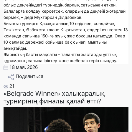
облыс деңгейіндегі турнирдің барлық сатысынан өткен.
Балаларға қолдау көрсетсек, олардың да деңгейі жоғарлай
бермек, – деді Мұхтархан Ділдәбеков.
Биылғы турнирге Қазақстанның 10 өңірінен, сондай-ақ
Тәжікстан, Өзбекстан және Қырғызстан, елдерінен келген 13
команда сапында 150-ге жуық жас боксшы қатысуда. Олар
10 салмақ дәрежесі бойынша бақ сынап, мықтыны
анықтайды.
Жарыстың басты мақсаты – талантты жастарды ұлттық
құраманың сапына іріктеу және шеберліктерін шыңдау.
18 мая, 2026
Поделиться
21
«Belgrade Winner» халықаралық
турнирінің финалы қалай өтті?