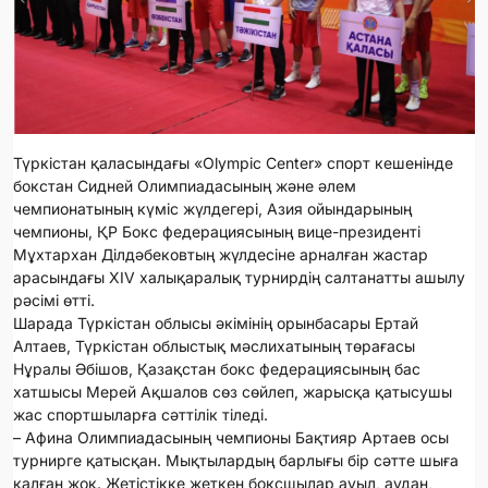
Түркістан қаласындағы «Olympic Center» спорт кешенінде
бокстан Сидней Олимпиадасының және әлем
чемпионатының күміс жүлдегері, Азия ойындарының
чемпионы, ҚР Бокс федерациясының вице-президенті
Мұхтархан Ділдәбековтың жүлдесіне арналған жастар
арасындағы XIV халықаралық турнирдің салтанатты ашылу
рәсімі өтті.
Шарада Түркістан облысы әкімінің орынбасары Ертай
Алтаев, Түркістан облыстық мәслихатының төрағасы
Нұралы Әбішов, Қазақстан бокс федерациясының бас
хатшысы Мерей Ақшалов сөз сөйлеп, жарысқа қатысушы
жас спортшыларға сәттілік тіледі.
– Афина Олимпиадасының чемпионы Бақтияр Артаев осы
турнирге қатысқан. Мықтылардың барлығы бір сәтте шыға
қалған жоқ. Жетістікке жеткен боксшылар ауыл, аудан,