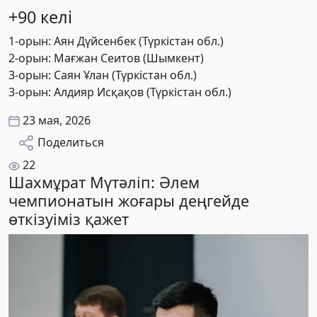
+90 келі
1-орын: Аян Дүйсенбек (Түркістан обл.)
2-орын: Мағжан Сеитов (Шымкент)
3-орын: Саян Ұлан (Түркістан обл.)
3-орын: Алдияр Исқақов (Түркістан обл.)
23 мая, 2026
Поделиться
22
Шахмұрат Мүтәліп: Әлем
чемпионатын жоғары деңгейде
өткізуіміз қажет