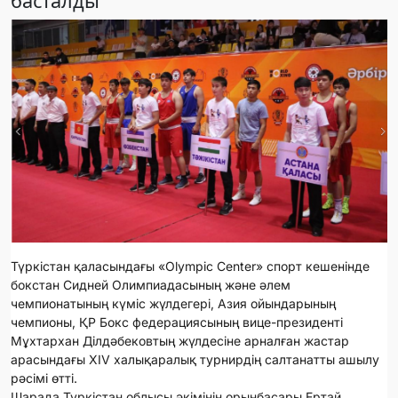
басталды
Түркістан қаласындағы «Olympic Center» спорт кешенінде
бокстан Сидней Олимпиадасының және әлем
чемпионатының күміс жүлдегері, Азия ойындарының
чемпионы, ҚР Бокс федерациясының вице-президенті
Мұхтархан Ділдәбековтың жүлдесіне арналған жастар
арасындағы XIV халықаралық турнирдің салтанатты ашылу
рәсімі өтті.
Шарада Түркістан облысы әкімінің орынбасары Ертай