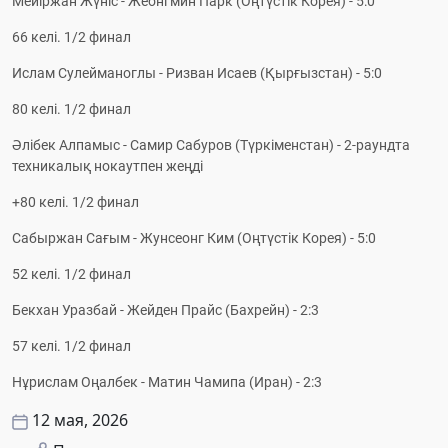
Мейіржан Жүніс - Жеонгмин Парк (Оңтүстік Корея) - 5:0
66 келі. 1/2 финал
Ислам Сулейманоглы - Ризван Исаев (Қырғызстан) - 5:0
80 келі. 1/2 финал
Әлібек Алпамыс - Самир Сабуров (Түркіменстан) - 2-раундта 
техникалық нокаутпен жеңді
+80 келі. 1/2 финал
Сабыржан Сағым - Жунсеонг Ким (Оңтүстік Корея) - 5:0
52 келі. 1/2 финал
Бекхан Уразбай - Жейден Прайс (Бахрейн) - 2:3
57 келі. 1/2 финал
Нұрислам Оңалбек - Матин Чамипа (Иран) - 2:3
12 мая, 2026