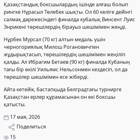
Қазақстандық боксшылардың ішінде алғаш болып
рингке Нұрасыл Төлебек шықты. Ол 60 келіге дейінгі
салмақ дәрежесіндегі финалда кубалық Винсент Луис
Энрикені төрешілердің бірауыз шешімімен жеңді.
Нұрбек Мурсал (70 кг) алтын медаль үшін
черногориялық Милош Рогановичпен
жұдырықтасып, төрешілердің шешімімен жеңіліп
қалды. Ал Ибрагим Бетаев (90 кг) финалда Кубаның
тағы бір өкілі Уильямс Нельсонмен кездесіп, ол да
төрешілер шешімімен есе жіберді.
Айта кетейік, бастапқыда Белградтағы турнирге
Қазақстан ерлер құрамасынан он екі боксшы
қатысты.
17 мая, 2026
Поделиться
15