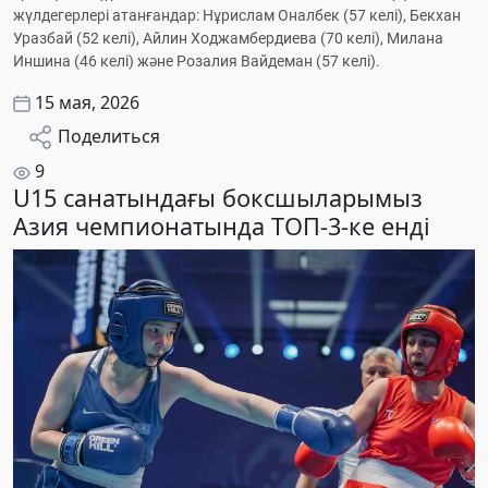
жүлдегерлері атанғандар: Нұрислам Оналбек (57 келі), Бекхан 
Уразбай (52 келі), Айлин Ходжамбердиева (70 келі), Милана 
Иншина (46 келі) және Розалия Вайдеман (57 келі).
15 мая, 2026
Поделиться
9
U15 санатындағы боксшыларымыз
Азия чемпионатында ТОП-3-ке енді