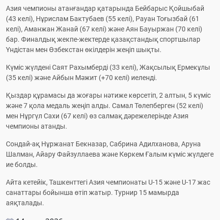
Азия чемпионы атанғандар қатарында Бейбарыс Қойшыбай 
(43 келі), Нұрислам Бактубаев (55 келі), Рауан Тоғызбай (61 
келі), Аманжан Жанай (67 келі) және Аян Бауыржан (70 келі) 
бар. Финалдық жекпе-жектерде қазақстандық спортшылар 
Үндістан мен Өзбекстан өкілдерін жеңіп шықты.
Күміс жүлдені Саят Рахымберді (33 келі), Жақсылық Ермекұлы 
(35 келі) және Айбын Мәжит (+70 келі) иеленді.
Қыздар құрамасы да жоғары нәтиже көрсетіп, 2 алтын, 5 күміс 
және 7 қола медаль жеңіп алды. Самал Төлепберген (52 келі) 
мен Нұргүл Сахи (67 келі) өз салмақ дәрежелерінде Азия 
чемпионы атанды.
Сондай-ақ Нұржанат Бекназар, Сабрина Адилханова, Аруна 
Шалман, Айару Файзуллаева және Көркем Ғалым күміс жүлдеге 
ие болды.
Айта кетейік, Ташкенттегі Азия чемпионаты U-15 және U-17 жас 
санаттары бойынша өтіп жатыр. Турнир 15 мамырда 
аяқталады.