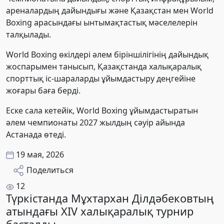
ареналардың дайындығы және Қазақстан мен World
Boxing арасындағы ынтымақтастық мәселелерін
талқылады.
World Boxing өкілдері әлем біріншілігінің дайындық
жоспарымен танысып, Қазақстанда халықаралық
спорттық іс-шараларды ұйымдастыру деңгейіне
жоғары баға берді.
Еске сала кетейік, World Boxing ұйымдастыратын
әлем чемпионаты 2027 жылдың сәуір айында
Астанада өтеді.
19 мая, 2026
Поделиться
12
Түркістанда Мұхтархан Ділдәбековтың
атындағы XIV халықаралық турнир