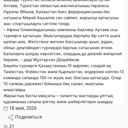
Алтаев, Түркістан облыстық мәслихатының төрағасы
Нұралы Әбішов, Қазақстан бокс федерациясының бас
хатшысы Мерей Ақшалов сөз сөйлеп, жарысқа қатысушы
жас спортшыларға сәттілік тіледі.
– Афина Олимпиадасының чемпионы Бақтияр Артаев осы
турнирге қатысқан. Мықтылардың барлығы бір сәтте шыға
қалған жоқ. Жетістікке жеткен боксшылар ауыл, аудан,
облыс деңгейіндегі турнирдің барлық сатысынан өткен.
Балаларға қолдау көрсетсек, олардың да деңгейі жоғарлай
бермек, – деді Мұхтархан Ділдәбеков.
Биылғы турнирге Қазақстанның 10 өңірінен, сондай-ақ
Тәжікстан, Өзбекстан және Қырғызстан, елдерінен келген 13
команда сапында 150-ге жуық жас боксшы қатысуда. Олар
10 салмақ дәрежесі бойынша бақ сынап, мықтыны
анықтайды.
Жарыстың басты мақсаты – талантты жастарды ұлттық
құраманың сапына іріктеу және шеберліктерін шыңдау.
18 мая, 2026
Поделиться
21