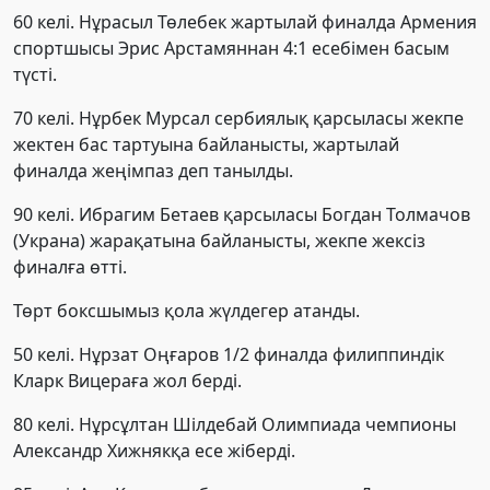
60 келі. Нұрасыл Төлебек жартылай финалда Армения
спортшысы Эрис Арстамяннан 4:1 есебімен басым
түсті.
70 келі. Нұрбек Мурсал сербиялық қарсыласы жекпе
жектен бас тартуына байланысты, жартылай
финалда жеңімпаз деп танылды.
90 келі. Ибрагим Бетаев қарсыласы Богдан Толмачов
(Украна) жарақатына байланысты, жекпе жексіз
финалға өтті.
Төрт боксшымыз қола жүлдегер атанды.
50 келі. Нұрзат Оңғаров 1/2 финалда филиппиндік
Кларк Вицераға жол берді.
80 келі. Нұрсұлтан Шілдебай Олимпиада чемпионы
Александр Хижнякқа есе жіберді.