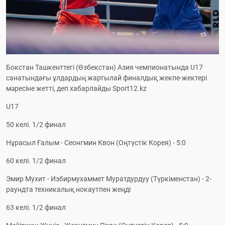
Бокстан Ташкенттегі (Өзбекстан) Азия чемпионатында U17 
санатындағы ұлдардың жартылай финалдық жекпе-жектері 
мәресіне жетті, деп хабарлайды Sport12.kz
U17
50 келі. 1/2 финал
Нұрасыл Ғалым - Сеонгмин Квон (Оңтүстік Корея) - 5:0
60 келі. 1/2 финал
Эмир Мухит - Избирмухаммет Муратдурдуу (Түркіменстан) - 2-
раундта техникалық нокаутпен жеңді
63 келі. 1/2 финал