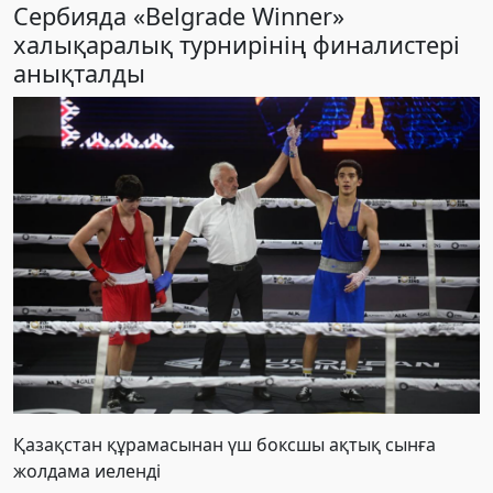
Сербияда «Belgrade Winner»
халықаралық турнирінің финалистері
анықталды
Қазақстан құрамасынан үш боксшы ақтық сынға
жолдама иеленді