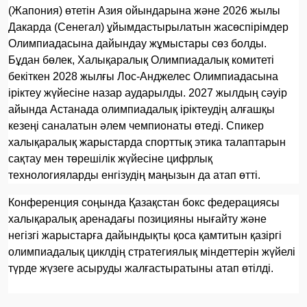
(Жапония) өтетін Азия ойындарына және 2026 жылы
Дакарда (Сенегал) ұйымдастырылатын жасөспірімдер
Олимпиадасына дайындау жұмыстары сөз болды.
Бұдан бөлек, Халықаралық Олимпиадалық комитеті
бекіткен 2028 жылғы Лос-Анджелес Олимпиадасына
іріктеу жүйесіне назар аударылды. 2027 жылдың сәуір
айында Астанада олимпиадалық іріктеудің алғашқы
кезеңі саналатын әлем чемпионаты өтеді. Спикер
халықаралық жарыстарда спорттық этика талаптарын
сақтау мен төрешілік жүйесіне цифрлық
технологияларды енгізудің маңызын да атап өтті.
Конференция соңында Қазақстан бокс федерациясы
халықаралық аренадағы позицияны нығайту және
негізгі жарыстарға дайындықты қоса қамтитын қазіргі
олимпиадалық циклдің стратегиялық міндеттерін жүйелі
түрде жүзеге асыруды жалғастыратыны атап өтілді.