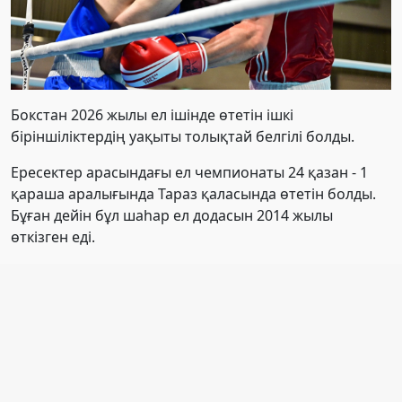
Бокстан 2026 жылы ел ішінде өтетін ішкі
біріншіліктердің уақыты толықтай белгілі болды.
Ересектер арасындағы ел чемпионаты 24 қазан - 1
қараша аралығында Тараз қаласында өтетін болды.
Бұған дейін бұл шаһар ел додасын 2014 жылы
өткізген еді.
Одан бөлек, басқа жас санаттары бойынша да ел
чемпионаттары ұйымдастырылады:
U17 санаты 7-13 қараша аралығында Ақтау
қаласында ұйымдастырылады.
U19 санаты 15-22 қараша аралығында Астана