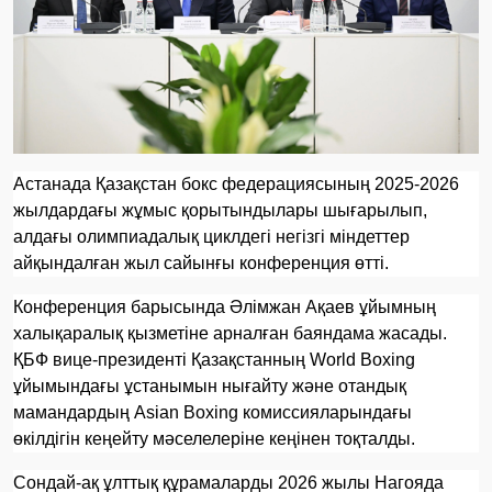
Астанада Қазақстан бокс федерациясының 2025-2026
жылдардағы жұмыс қорытындылары шығарылып,
алдағы олимпиадалық циклдегі негізгі міндеттер
айқындалған жыл сайынғы конференция өтті.
Конференция барысында Әлімжан Ақаев ұйымның
халықаралық қызметіне арналған баяндама жасады.
ҚБФ вице-президенті Қазақстанның World Boxing
ұйымындағы ұстанымын нығайту және отандық
мамандардың Asian Boxing комиссияларындағы
өкілдігін кеңейту мәселелеріне кеңінен тоқталды.
Сондай-ақ ұлттық құрамаларды 2026 жылы Нагояда