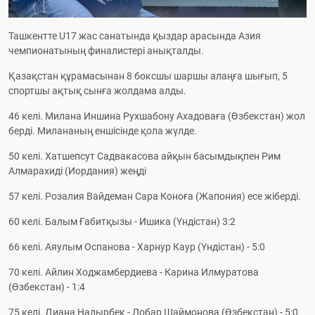
Ташкентте U17 жас санатында қыздар арасында Азия 
чемпионатының финалистері анықталды.
Қазақстан құрамасынан 8 боксшы шаршы алаңға шығып, 5 
спортшы ақтық сынға жолдама алды.
46 келі. Милана Иншина Рухшабону Ахадоваға (Өзбекстан) жол 
берді. Милананың еншісінде қола жүлде.
50 келі. Хатшепсут Садвакасова айқын басымдықпен Рим 
Алмарахиді (Иордания) жеңді
57 келі. Розалия Вайдеман Сара Коноға (Жапония) есе жіберді.
60 келі. Балым Ғабитқызы - Ишика (Үндістан) 3:2
66 келі. Аяулым Оспанова - Харнур Каур (Үндістан) - 5:0
70 келі. Айлин Ходжамбердиева - Карина Илмуратова 
(Өзбекстан) - 1:4
75 келі. Диана Надырбек - Лобар Шаймонова (Өзбекстан) - 5:0