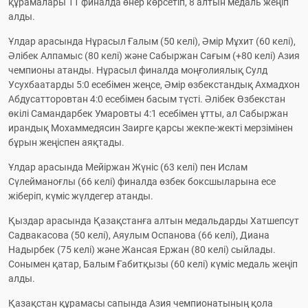
құрамалары 11 финалда өнер көрсетіп, 8 алтын медаль жеңіп 
алды.
Ұлдар арасында Нұрасыл Ғалым (50 келі), Әмір Мұхит (60 келі), 
Әлібек Алпамыс (80 келі) және Сабыржан Сағым (+80 келі) Азия 
чемпионы атанды. Нұрасыл финалда моңғолиялық Сулд 
Усухбаатарды 5:0 есебімен жеңсе, Әмір өзбекстандық Ахмадхон 
Абдусатторовтан 4:0 есебімен басым түсті. Әлібек Өзбекстан 
өкілі Самандарбек Умаровты 4:1 есебімен ұтты, ал Сабыржан 
ирандық Мохаммедясин Заирге қарсы жекпе-жекті мерзімінен 
бұрын жеңіспен аяқтады.
Ұлдар арасында Мейіржан Жүніс (63 келі) пен Ислам 
Сүлейманоғлы (66 келі) финалда өзбек боксшыларына есе 
жіберіп, күміс жүлдегер атанды.
Қыздар арасында Қазақстанға алтын медальдарды Хатшепсут 
Садвакасова (50 келі), Аяулым Оспанова (66 келі), Диана 
Надырбек (75 келі) және Жансая Ержан (80 келі) сыйлады. 
Сонымен қатар, Балым Ғабитқызы (60 келі) күміс медаль жеңіп 
алды.
Қазақстан құрамасы сапында Азия чемпионатының қола 