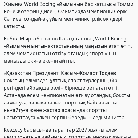
Жиынға World Boxing ұйымының бас хатшысы Томми
Рене Жозефин Дилен, Олимпиада чемпионы Серік
Сәпиев, сондай-ақ ұйым мен министрлік өкілдері
қатысты.
Ербол Мырзабосынов Қазақстанның World Boxing
ұйымымен ынтымақтастығының маңызын атап өтіп,
әлем чемпионатын өткізу отандық спорт үшін
маңызды оқиға екенін айтты.
«Қазақстан Президенті Қасым-Жомарт Тоқаев
бокстың еліміздегі ұлттық спорт түрлерінің бірі
ретіндегі айрықша рөлін бірнеше рет атап өтті.
Астанада әлем чемпионатын өткізу отандық боксты
дамытуға, халықаралық спорттық байланысты
нығайтуға және жастар арасында спортты
насихаттауға үлкен серпін береді», – деді министр.
Кездесу барысында тараптар 2027 жылғы әлем
чемпионатына дайындық, спорттық инфрақұрылым,