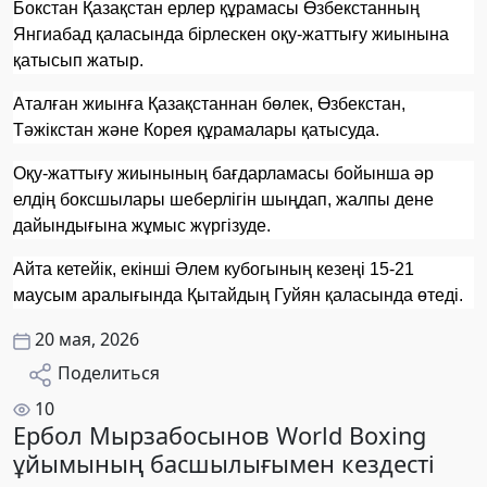
Бокстан Қазақстан ерлер құрамасы Өзбекстанның
Янгиабад қаласында бірлескен оқу-жаттығу жиынына
қатысып жатыр.
Аталған жиынға Қазақстаннан бөлек, Өзбекстан,
Тәжікстан және Корея құрамалары қатысуда.
Оқу-жаттығу жиынының бағдарламасы бойынша әр
елдің боксшылары шеберлігін шыңдап, жалпы дене
дайындығына жұмыс жүргізуде.
Айта кетейік, екінші Әлем кубогының кезеңі 15-21
маусым аралығында Қытайдың Гуйян қаласында өтеді.
20 мая, 2026
Поделиться
10
Ербол Мырзабосынов World Boxing
ұйымының басшылығымен кездесті