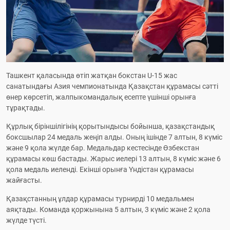
Ташкент қаласында өтіп жатқан бокстан U-15 жас 
санатындағы Азия чемпионатында Қазақстан құрамасы сәтті 
өнер көрсетіп, жалпыкомандалық есепте үшінші орынға 
тұрақтады.
Құрлық біріншілігінің қорытындысы бойынша, қазақстандық 
боксшылар 24 медаль жеңіп алды. Оның ішінде 7 алтын, 8 күміс 
және 9 қола жүлде бар. Медальдар кестесінде Өзбекстан 
құрамасы көш бастады. Жарыс иелері 13 алтын, 8 күміс және 6 
қола медаль иеленді. Екінші орынға Үндістан құрамасы 
жайғасты.
Қазақстанның ұлдар құрамасы турнирді 10 медальмен 
аяқтады. Команда қоржынына 5 алтын, 3 күміс және 2 қола 
жүлде түсті.