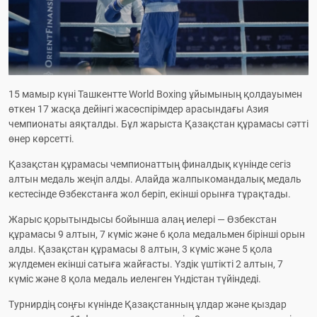
15 мамыр күні Ташкентте World Boxing ұйымының қолдауымен 
өткен 17 жасқа дейінгі жасөспірімдер арасындағы Азия 
чемпионаты аяқталды. Бұл жарыста Қазақстан құрамасы сәтті 
өнер көрсетті.
Қазақстан құрамасы чемпионаттың финалдық күнінде сегіз 
алтын медаль жеңіп алды. Алайда жалпыкомандалық медаль 
кестесінде Өзбекстанға жол беріп, екінші орынға тұрақтады.
Жарыс қорытындысы бойынша алаң иелері — Өзбекстан 
құрамасы 9 алтын, 7 күміс және 6 қола медальмен бірінші орын 
алды. Қазақстан құрамасы 8 алтын, 3 күміс және 5 қола 
жүлдемен екінші сатыға жайғасты. Үздік үштікті 2 алтын, 7 
күміс және 8 қола медаль иеленген Үндістан түйіндеді.
Турнирдің соңғы күнінде Қазақстанның ұлдар және қыздар 