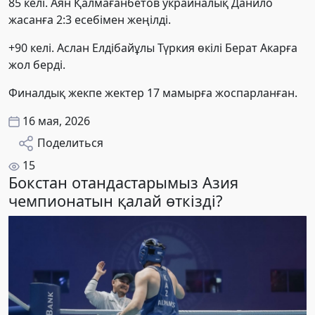
85 келі. Аян Қалмағанбетов украиналық Данило
жасанға 2:3 есебімен жеңілді.
+90 келі. Аслан Елдібайұлы Түркия өкілі Берат Акарға
жол берді.
Финалдық жекпе жектер 17 мамырға жоспарланған.
16 мая, 2026
Поделиться
15
Бокстан отандастарымыз Азия
чемпионатын қалай өткізді?