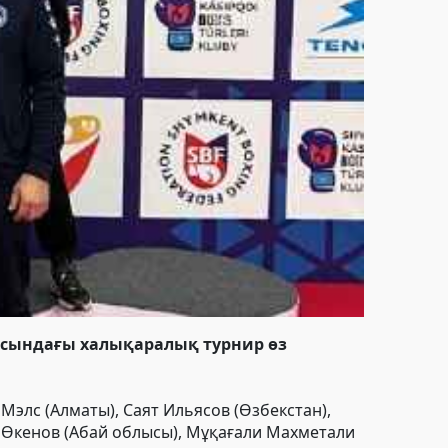
асындағы халықаралық турнир өз
Мэлс (Алматы), Саят Ильясов (Өзбекстан),
р Өкенов (Абай облысы), Мұқағали Махметали