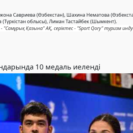
жона Савриева (Өзбекстан), Шахина Нематова (Өзбекст
 (Түркістан облысы), Лиман Тастайбек (Шымкент).
- "Самұрық Қазына" АҚ, серіктес - "Sport Qory" туризм и
ндарында 10 медаль иеленді