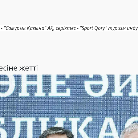
- "Самұрық Қазына" АҚ, серіктес - "Sport Qory" туризм и
сіне жетті