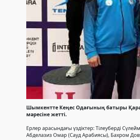
Шымкентте Кеңес Одағының батыры Қарақ
мәресіне жетті.
Ерлер арасындағы үздіктер: Тілеуберді Сүлей
Абделазиз Омар (Сауд Арабиясы), Бахром Дов