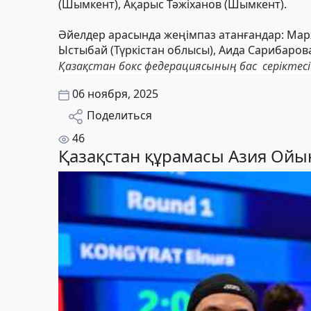
(Шымкент), Ақарыс Тәжіханов (Шымкент).
Әйелдер арасында жеңімпаз атанғандар: Мар
Ыстыбай (Түркістан облысы), Аида Сарибарова
Қазақстан бокс федерациясының бас серіктесі 
06 ноября, 2025
Поделиться
46
Қазақстан құрамасы Азия Ойы