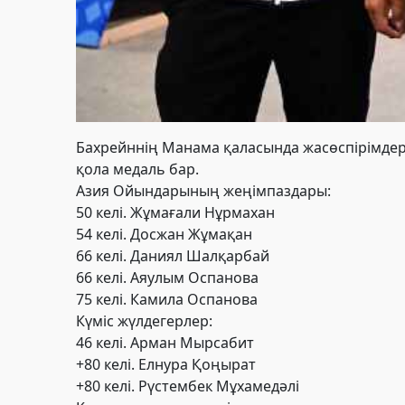
Бахрейннің Манама қаласында ж
асөспірімде
қола медаль бар.
Азия Ойындарының жеңімпаздары:
50 келі. Жұмағали Нұрмахан
54 келі. Досжан Жұмақан
66 келі. Даниял Шалқарбай
66 келі. Аяулым Оспанова
75 келі. Камила Оспанова
Күміс жүлдегерлер:
46 келі. Арман Мырсабит
+80 келі. Елнура Қоңырат
+80 келі. Рүстембек Мұхамедәлі