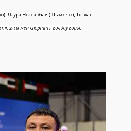
ан), Лаура Нышанбай (Шымкент), Тоғжан
ндустриясы мен спортты қолдау қоры.