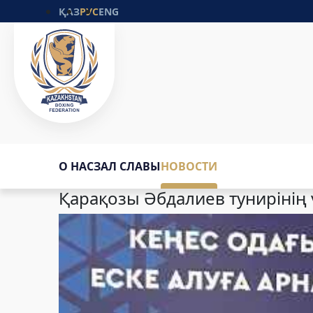
ҚАЗ
РУС
ENG
О НАС
ЗАЛ СЛАВЫ
НОВОСТИ
Қарақозы Әбдалиев тунирінің 