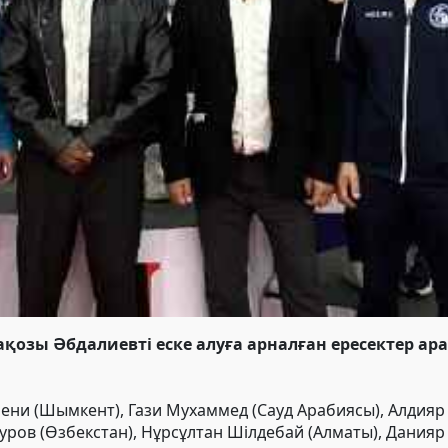
озы Әбдалиевті еске алуға арналған ересектер ар
мени (Шымкент), Гази Мухаммед (Сауд Арабиясы), Алдияр 
уров (Өзбекстан), Нұрсұлтан Шілдебай (Алматы), Дания