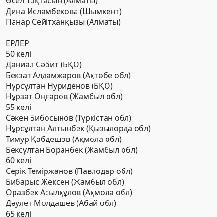
Әсел Тоқтасын (Алматы)
Дина Исламбекова (Шымкент)
Панар Сейітханқызы (Алматы)
ЕРЛЕР
50 келі
Даниал Сәбит (БҚО)
Бекзат Алдамжаров (Ақтөбе обл)
Нұрсұлтан Нуриденов (БҚО)
Нұрзат Оңғаров (Жамбыл обл)
55 келі
Сәкен Бибосынов (Түркістан обл)
Нұрсұлтан Алтынбек (Қызылорда обл)
Тимур Қабдешов (Ақмола обл)
Бексұлтан Боранбек (Жамбыл обл)
60 келі
Серік Теміржанов (Павлодар обл)
Бибарыс Жексен (Жамбыл обл)
Оразбек Асылқұлов (Ақмола обл)
Дәулет Молдашев (Абай обл)
65 келі