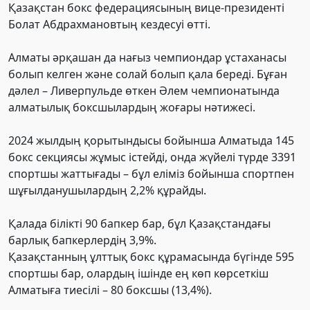
Қазақстан бокс федерациясының вице-президенті
Болат Абдрахмановтың кездесуі өтті.
Алматы әрқашан да нағыз чемпиондар ұстаханасы
болып келген және солай болып қала береді. Бұған
дәлел – Ливерпульде өткен Әлем чемпионатында
алматылық боксшылардың жоғары нәтижесі.
2024 жылдың қорытындысы бойынша Алматыда 145
бокс секциясы жұмыс істейді, онда жүйелі түрде 3391
спортшы жаттығады – бұл еліміз бойынша спортпен
шұғылданушылардың 2,2% құрайды.
Қалада білікті 90 бапкер бар, бұл Қазақстандағы
барлық бапкерлердің 3,9%.
Қазақстанның ұлттық бокс құрамасында бүгінде 595
спортшы бар, олардың ішінде ең көп көрсеткіш
Алматыға тиесілі – 80 боксшы (13,4%).