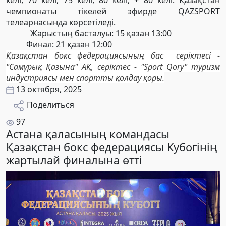
келі, 70 келі, 75 келі, 80 келі, + 80 келі. Қазақстан
чемпионаты тікелей эфирде QAZSPORT
телеарнасында көрсетіледі.
Жарыстың басталуы: 15 қазан 13:00
Финал: 21 қазан 12:00
Қазақстан бокс федерациясының бас серіктесі -
"Самұрық Қазына" АҚ, серіктес - "Sport Qory" туризм
индустриясы мен спортты қолдау қоры.
13 октября, 2025
Поделиться
97
Астана қаласының командасы
Қазақстан бокс федерациясы Кубогінің
жартылай финалына өтті