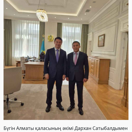
Бүгін Алматы қаласының әкімі Дархан Сатыбалдымен