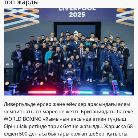
топ жарды
Ливерпульде ерлер және әйелдер арасындағы әлем
чемпионаты өз мәресіне жетті. Британиядағы бәсеке
WORLD BOXING ұйымының аясында өткен тұңғыш
біріншілік ретінде тарих бетіне жазылды. Жарысқа 68
елден 500-ден аса былғары қолғап шебері қатысты.