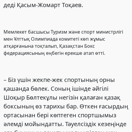
деді Қасым-Жомарт Тоқаев.
Мемлекет басшысы Туризм және спорт министрлігі
мен Ұлттық Олимпиада комитеті көп жұмыс
атқарғанына тоқталып, Қазақстан Бокс
федерациясының еңбегін ерекше атап өтті.
– Біз үшін жекпе-жек спортының орны
қашанда бөлек. Соның ішінде әйгілі
Шоқыр Бөлтекұлы негізін қалаған қазақ
боксының өз тарихы бар. Өткен ғасырдың
ортасынан бері көптеген спортшымыз
әлемді мойындатты. Тәуелсіздік кезеңінде