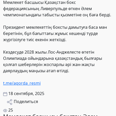
Мемлекет басшысы Қазақстан бокс
федерациясының Ливерпульде өткен Әлем
чемпионатындағы табысты қызметіне оң баға берді.
Президент мемлекеттің боксты дамытуға баса мән
беретінін, бұл бағыттағы жұмыс кешенді түрде
жүргізілуге тиіс екенін жеткізді.
Кездесуде 2028 жылы Лос-Анджелесте өтетін
Олимпиада ойындарына қазақстандық былғары
қолғап шеберлерін жоспарлы әрі жан-жақты
даярлаудың маңызы атап өтілді.
t.me/aqorda_resmi
18 сентября, 2025
Поделиться
25