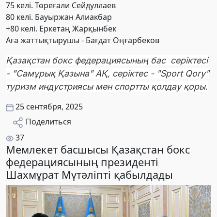
75 келі. Төреғали Сейдуллаев
80 келі. Бауыржан Алиакбар
+80 келі. Еркетаң Жарқынбек
Аға жаттықтырушы - Бағдат Оңғарбеков
Қазақстан бокс федерациясының бас серіктесі
- "Самұрық Қазына" АҚ, серіктес - "Sport Qory"
туризм индустриясы мен спортты қолдау қоры.
25 сентября, 2025
Поделиться
37
Мемлекет басшысы Қазақстан бокс
федерациясының президенті
Шахмұрат Мүтәліпті қабылдады