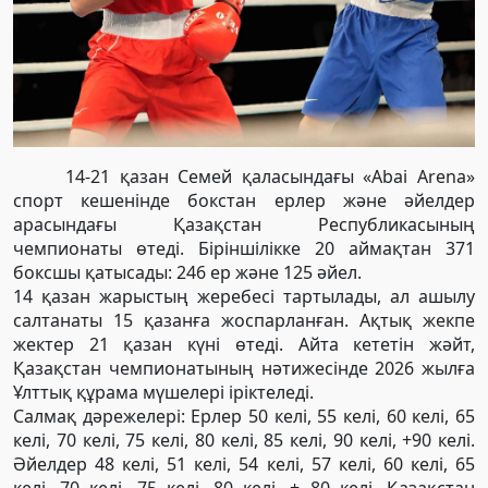
14-21 қазан Семей қаласындағы «Abai Arena»
спорт кешенінде бокстан ерлер және әйелдер
арасындағы Қазақстан Республикасының
чемпионаты өтеді. Біріншілікке 20 аймақтан 371
боксшы қатысады: 246 ер және 125 әйел.
14 қазан жарыстың жеребесі тартылады, ал ашылу
салтанаты 15 қазанға жоспарланған. Ақтық жекпе
жектер 21 қазан күні өтеді. Айта кететін жәйт,
Қазақстан чемпионатының нәтижесінде 2026 жылға
Ұлттық құрама мүшелері іріктеледі.
Салмақ дәрежелері: Ерлер 50 келі, 55 келі, 60 келі, 65
келі, 70 келі, 75 келі, 80 келі, 85 келі, 90 келі, +90 келі.
Әйелдер 48 келі, 51 келі, 54 келі, 57 келі, 60 келі, 65