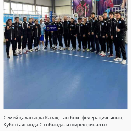
Семей қаласында Қазақстан бокс федерациясының
Кубогі аясында С тобындағы ширек финал өз