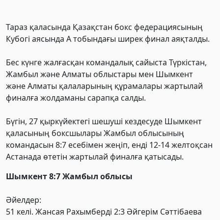
Тараз қаласында Қазақстан бокс федерациясының
Кубогі аясында А тобындағы ширек финал аяқталды.
Бес күнге жалғасқан командалық сайыста Түркістан,
Жамбыл және Алматы облыстары мен Шымкент
және Алматы қалаларының құрамалары жартылай
финалға жолдаманы сарапқа салды.
Бүгін, 27 қыркүйектегі шешуші кездесуде Шымкент
қаласының боксшылары Жамбыл облысының
командасын 8:7 есебімен жеңіп, енді 12-14 желтоқсан
Астанада өтетін жартылай финалға қатысады.
Шымкент 8:7 Жамбыл облысы
Әйелдер:
51 келі. Жансая Рахымберді 2:3 Әйгерім Сәттібаева