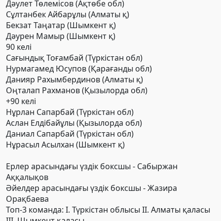
Дәулет Төлемісов (Ақтөбе обл)
Сұлтанбек Айбарұлы (Алматы қ)
Бекзат Таңатар (Шымкент қ)
Дәурен Мамыр (Шымкент қ)
90 келі
Сағындық Тоғамбай (Түркістан обл)
Нурмагамед Юсупов (Қарағанды обл)
Данияр Рахымбердинов (Алматы қ)
Оңталап Рахманов (Қызылорда обл)
+90 келі
Нұрлан Сапарбай (Түркістан обл)
Аслан Елдібайұлы (Қызылорда обл)
Даниал Сапарбай (Түркістан обл)
Нұрасыл Асылхан (Шымкент қ)
Ерлер арасындағы үздік боксшы - Сабыржан
Аққалықов
Әйелдер арасындағы үздік боксшы - Жазира
Орақбаева
Топ-3 команда: І. Түркістан облысы ІІ. Алматы қаласы
ІІІ. Шымкент қаласы