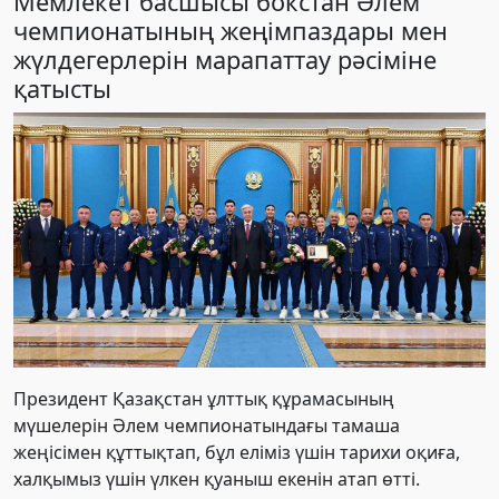
Мемлекет басшысы бокстан Әлем
чемпионатының жеңімпаздары мен
жүлдегерлерін марапаттау рәсіміне
қатысты
Президент Қазақстан ұлттық құрамасының
мүшелерін Әлем чемпионатындағы тамаша
жеңісімен құттықтап, бұл еліміз үшін тарихи оқиға,
халқымыз үшін үлкен қуаныш екенін атап өтті.