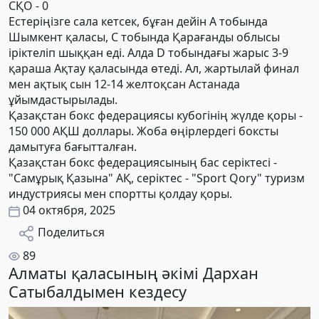
СҚО - 0
Естеріңізге сала кетсек, бұған дейін А тобында
Шымкент қаласы, С тобында Қарағанды облысы
іріктеліп шыққан еді. Алда D тобындағы жарыc 3-9
қараша Ақтау қаласында өтеді. Ал, жартылай финал
мен ақтық сын 12-14 желтоқсан Астанада
ұйымдастырылады.
Қазақстан бокс федерациясы кубогінің жүлде қоры -
150 000 АҚШ доллары. Жоба өңірлердегі боксты
дамытуға бағытталған.
Қазақстан бокс федерациясының бас серіктесі -
"Самұрық Қазына" АҚ, серіктес - "Sport Qory" туризм
индустриясы мен спортты қолдау қоры.
04 октября, 2025
Поделиться
89
Алматы қаласының әкімі Дархан
Сатыбалдымен кездесу