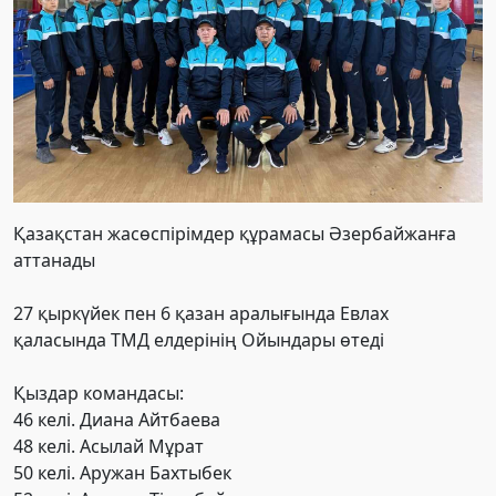
Қазақстан жасөспірімдер құрамасы Әзербайжанға
аттанады
27 қыркүйек пен 6 қазан аралығында Евлах
қаласында ТМД елдерінің Ойындары өтеді
Қыздар командасы:
46 келі. Диана Айтбаева
48 келі. Асылай Мұрат
50 келі. Аружан Бахтыбек