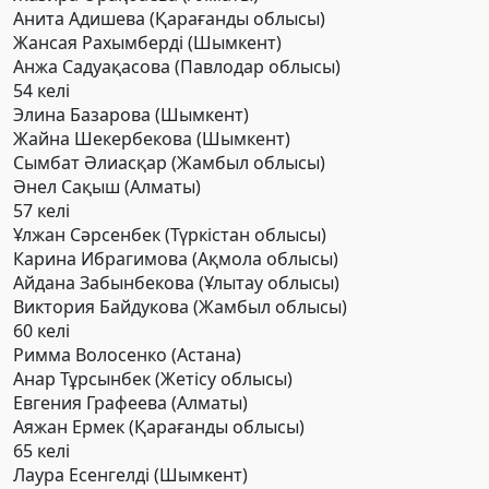
Анита Адишева (Қарағанды облысы)
Жансая Рахымберді (Шымкент)
Анжа Садуақасова (Павлодар облысы)
54 келі
Элина Базарова (Шымкент)
Жайна Шекербекова (Шымкент)
Сымбат Әлиасқар (Жамбыл облысы)
Әнел Сақыш (Алматы)
57 келі
Ұлжан Сәрсенбек (Түркістан облысы)
Карина Ибрагимова (Ақмола облысы)
Айдана Забынбекова (Ұлытау облысы)
Виктория Байдукова (Жамбыл облысы)
60 келі
Римма Волосенко (Астана)
Анар Тұрсынбек (Жетісу облысы)
Евгения Графеева (Алматы)
Аяжан Ермек (Қарағанды облысы)
65 келі
Лаура Есенгелді (Шымкент)