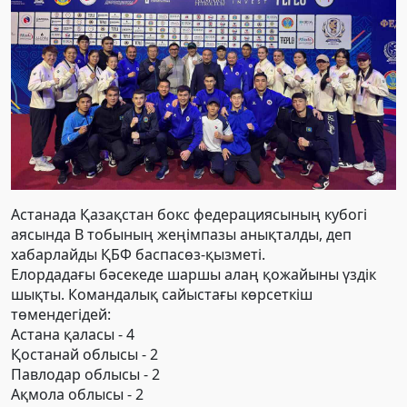
Астанада Қазақстан бокс федерациясының кубогі
аясында В тобының жеңімпазы анықталд
ы, деп
хабарлайды ҚБФ баспасөз-қызметі.
Елордадағы бәсекеде шаршы алаң қожайыны үздік
шықты. Командалық сайыстағы көрсеткіш
төмендегідей:
Астана қаласы - 4
Қостанай облысы - 2
Павлодар облысы - 2
Ақмола облысы - 2