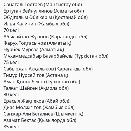
Санатәлі Төлтаев (Маңғыстау обл)
Ертуған Зейнуллинов (Алматы обл)
Әбдіғалым Әбдікерім (Қостанай обл)
Илья Калинин (Жамбыл обл)
70 келі
Абылайхан Жүсіпов (Қарағанды обл)
Фарух Тоқтасынов (Алматы қ)
Нұрбек Мурсал (Алматы қ)
Мұхаммедсабыр Базарбайұлы (Түркістан обл)
75 келi
Сабыржан Аққалықов (Қарағанды обл)
Тимур Нұрсейітов (Астана қ)
Аман Қонысбеков (Түркістан обл)
Талғат Шайкен (Ақмола обл)
80 келі
Ерасыл Жақпеков (Абай обл)
Диас Молжігітов (Жамбыл обл)
Санжар-Али Бегалиев (Шымкент қ)
Азамат Бектас (Қызылорда обл)
85 келі