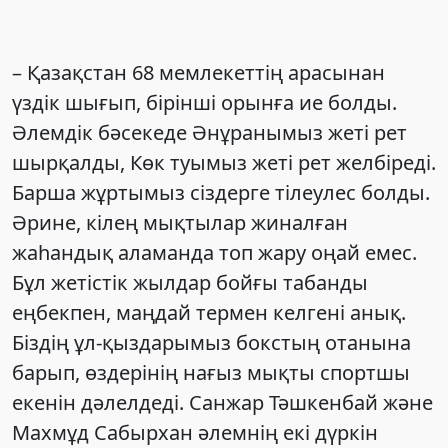
– Қазақстан 68 мемлекеттің арасынан
үздік шығып, бірінші орынға ие болды.
Әлемдік бәсекеде Әнұранымыз жеті рет
шырқалды, Көк туымыз жеті рет желбіреді.
Барша жұртымыз сіздерге тілеулес болды.
Әрине, кілең мықтылар жиналған
жаһандық аламанда топ жару оңай емес.
Бұл жетістік жылдар бойғы табанды
еңбекпен, маңдай термен келгені анық.
Біздің ұл-қыздарымыз бокстың отанына
барып, өздерінің нағыз мықты спортшы
екенін дәлелдеді. Санжар Тәшкенбай және
Махмұд Сабырхан әлемнің екі дүркін