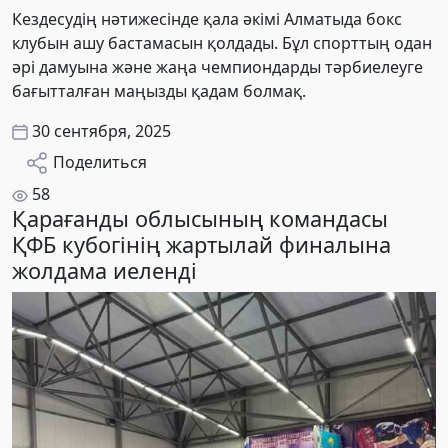
Кездесудің нәтижесінде қала әкімі Алматыда бокс
клубын ашу бастамасын қолдады. Бұл спорттың одан
әрі дамуына және жаңа чемпиондарды тәрбиелеуге
бағытталған маңызды қадам болмақ.
30 сентября, 2025
Поделиться
58
Қарағанды облысының командасы
ҚФБ кубогінің жартылай финалына
жолдама иеленді