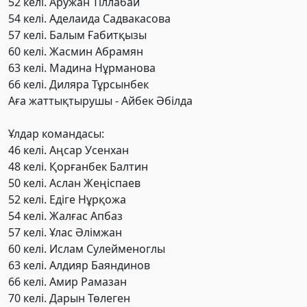
52 келі. Аружан Тіллабай
54 келі. Аделаида Садвакасова
57 келі. Балым Ғабитқызы
60 келі. Жасмин Абрамян
63 келі. Мадина Нұрманова
66 келі. Диляра Тұрсынбек
Аға жаттықтырушы - Айбек Әбілда
Ұлдар командасы:
46 келі. Аңсар Усенхан
48 келі. Қорғанбек Балтин
50 келі. Аслан Жеңіспаев
52 келі. Едіге Нұрқожа
54 келі. Жалғас Апбаз
57 келі. Ұлас Әлімжан
60 келі. Ислам Сулейменоглы
63 келі. Алдияр Баяндинов
66 келі. Амир Рамазан
70 келі. Дарын Төлеген