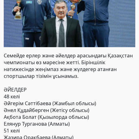
Семейде ерлер және әйелдер арасындағы
Қазақстан
чемпионаты
өз мәресіне жетті. Біріншілік
нәтижесінде жеңімпаз және жүлдегер атанған
спортшылар тізімін ұсынамыз.
ӘЙЕЛДЕР
48 келі
Әйгерім Сәттібаева (Жамбыл облысы)
Әнел Құдайберген (Жетісу облысы)
Ақбота Болат (Қызылорда облысы)
Елянур Турганова (Алматы)
51 келі
Жазира Орақбаева (Алматы)