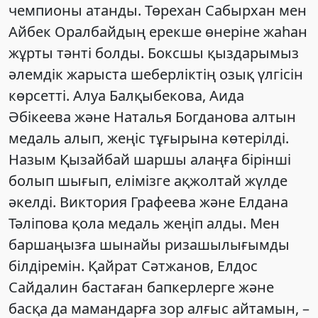
чемпионы атанды. Төрехан Сабырхан мен
Айбек Оралбайдың ерекше өнеріне жаһан
жұрты тәнті болды. Боксшы қыздарымыз
әлемдік жарыста шеберліктің озық үлгісін
көрсетті. Алуа Балқыбекова, Аида
Әбікеева және Наталья Богданова алтын
медаль алып, жеңіс тұғырына көтерілді.
Назым Қызайбай шаршы алаңға бірінші
болып шығып, елімізге ақжолтай жүлде
әкелді. Виктория Графеева және Елдана
Тәліпова қола медаль жеңіп алды. Мен
баршаңызға шынайы ризашылығымды
білдіремін. Қайрат Сәтжанов, Елдос
Сайдалин бастаған бапкерлерге және
басқа да мамандарға зор алғыс айтамын, –