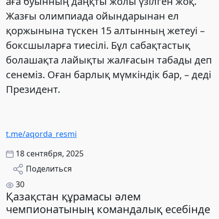
аға буынның даңқты жолы үзілген жоқ.
Жазғы олимпиада ойындарынан ел
қоржынына түскен 15 алтынның жетеуі –
боксшыларға тиесілі. Бұл сабақтастық
болашақта лайықты жалғасын табады деп
сенеміз. Оған барлық мүмкіндік бар, – деді
Президент.
t.me/aqorda_resmi
18 сентября, 2025
Поделиться
30
Қазақстан құрамасы әлем
чемпионатының командалық есебінде