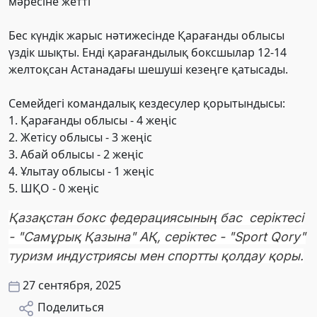
мәресіне жетті
Бес күндік жарыс нәтижесінде Қарағанды облысы
үздік шықты. Енді қарағандылық боксшылар 12-14
желтоқсан Астанадағы шешуші кезеңге қатысады.
Семейдегі командалық кездесулер қорытындысы:
1. Қарағанды облысы - 4 жеңіс
2. Жетісу облысы - 3 жеңіс
3. Абай облысы - 2 жеңіс
4. Ұлытау облысы - 1 жеңіс
5. ШҚО - 0 жеңіс
Қазақстан бокс федерациясының бас серіктесі
- "Самұрық Қазына" АҚ, серіктес - "Sport Qory"
туризм индустриясы мен спортты қолдау қоры.
27 сентября, 2025
Поделиться