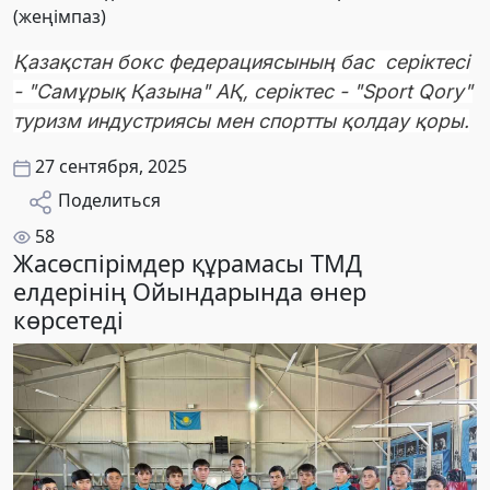
(жеңімпаз)
Қазақстан бокс федерациясының бас серіктесі
- "Самұрық Қазына" АҚ, серіктес - "Sport Qory"
туризм индустриясы мен спортты қолдау қоры.
27 сентября, 2025
Поделиться
58
Жасөспірімдер құрамасы ТМД
елдерінің Ойындарында өнер
көрсетеді