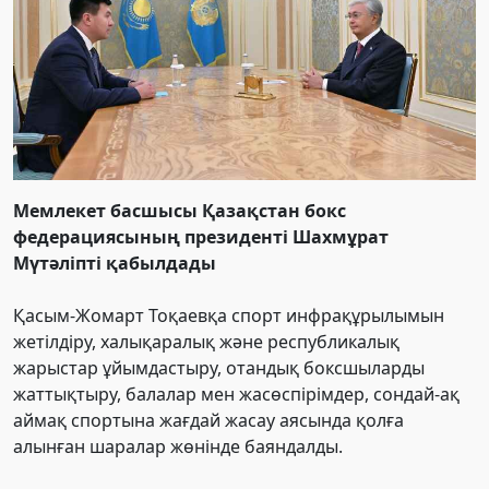
Мемлекет басшысы Қазақстан бокс
федерациясының президенті Шахмұрат
Мүтәліпті қабылдады
Қасым-Жомарт Тоқаевқа спорт инфрақұрылымын
жетілдіру, халықаралық және республикалық
жарыстар ұйымдастыру, отандық боксшыларды
жаттықтыру, балалар мен жасөспірімдер, сондай-ақ
аймақ спортына жағдай жасау аясында қолға
алынған шаралар жөнінде баяндалды.