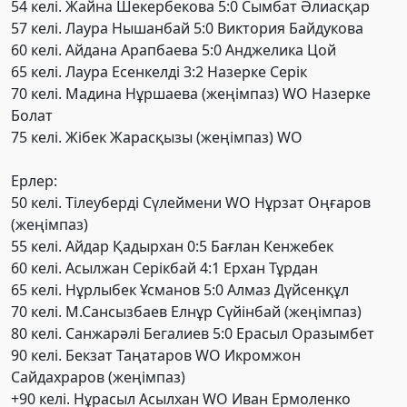
54 келі. Жайна Шекербекова 5:0 Сымбат Әлиасқар
57 келі. Лаура Нышанбай 5:0 Виктория Байдукова
60 келі. Айдана Арапбаева 5:0 Анджелика Цой
65 келі. Лаура Есенкелді 3:2 Назерке Серік
70 келі. Мадина Нұршаева (жеңімпаз) WO Назерке
Болат
75 келі. Жібек Жарасқызы (жеңімпаз) WO
Ерлер:
50 келі. Тілеуберді Сүлеймени WO Нұрзат Оңғаров
(жеңімпаз)
55 келі. Айдар Қадырхан 0:5 Бағлан Кенжебек
60 келі. Асылжан Серікбай 4:1 Ерхан Тұрдан
65 келі. Нұрлыбек Ұсманов 5:0 Алмаз Дүйсенқұл
70 келі. М.Сансызбаев Елнұр Сүйінбай (жеңімпаз)
80 келі. Санжарәлі Бегалиев 5:0 Ерасыл Оразымбет
90 келі. Бекзат Таңатаров WO Икромжон
Сайдахраров (жеңімпаз)
+90 келі. Нұрасыл Асылхан WO Иван Ермоленко