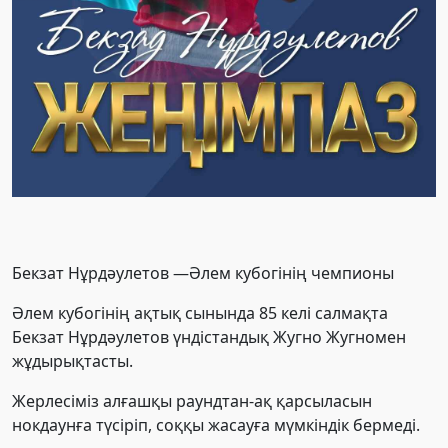
Бекзат Нұрдәулетов —Әлем кубогінің чемпионы
Әлем кубогінің ақтық сынында 85 келі салмақта
Бекзат Нұрдәулетов үндістандық Жугно Жугномен
жұдырықтасты.
Жерлесіміз алғашқы раундтан-ақ қарсыласын
нокдаунға түсіріп, соққы жасауға мүмкіндік бермеді.