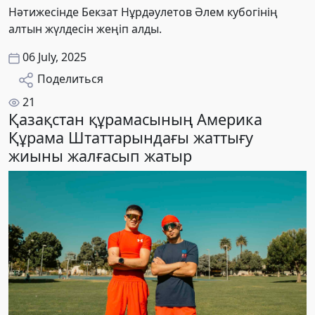
Нәтижесінде Бекзат Нұрдәулетов Әлем кубогінің
алтын жүлдесін жеңіп алды.
06 July, 2025
Поделиться
21
Қазақстан құрамасының Америка
Құрама Штаттарындағы жаттығу
жиыны жалғасып жатыр