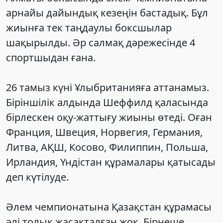
арнайы дайындық кезеңін бастадық. Бұл
жиынға тек таңдаулы боксшылар
шақырылды. Әр салмақ дәрежесінде 4
спортшыдан ғана.
26 тамыз күні Ұлыбританияға аттанамыз.
Біріншілік алдында Шеффилд қаласында
бірлескен оқу-жаттығу жиыны өтеді. Оған
Франция, Швеция, Норвегия, Германия,
Литва, АҚШ, Косово, Филиппин, Польша,
Ирландия, Үндістан құрамалары қатысады
деп күтілуде.
Әлем чемпионатына Қазақстан құрамасы
әлі толық жасақталған жоқ. Бірнеше