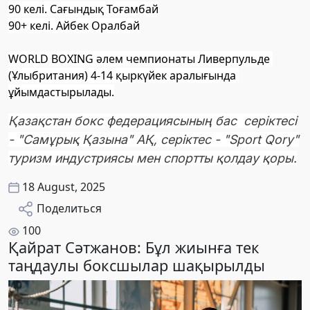
90 келі. Сағындық Тоғамбай
90+ келі. Айбек Оралбай
WORLD BOXING әлем чемпионаты Ливерпульде 
(Ұлыбритания) 4-14 қыркүйек аралығында 
ұйымдастырылады.
Қазақстан бокс федерациясының бас серіктесі
- "Самұрық Қазына" АҚ, серіктес - "Sport Qory"
туризм индустриясы мен спортты қолдау қоры.
18 August, 2025
Поделиться
100
Қайрат Сәтжанов: Бұл жиынға тек
таңдаулы боксшылар шақырылды