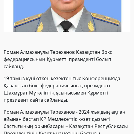
Роман Алмаханұлы Төреханов Қазақстан бокс
федерациясының Құрметті президенті болып
сайланд.
19 тамыз күні өткен кезектен тыс Конференцияда
Қазақстан бокс федерациясының президенті
Шахмұрат Мүтәліптің ұсынысымен Құрметті
президент қайта сайланды.
Роман Алмаханұлы Төреханов - 2024 жылдың ақпан
айынан бастап ҚР Мемлекеттік күзет қызметі
бастығының орынбасары – Қазақстан Республикасы
Президентінің Күзет қызметінің бастығы.