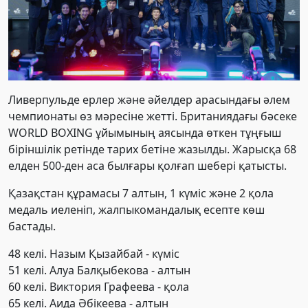
Ливерпульде ерлер және әйелдер арасындағы әлем
чемпионаты өз мәресіне жетті. Британиядағы бәсеке
WORLD BOXING ұйымының аясында өткен тұңғыш
біріншілік ретінде тарих бетіне жазылды. Жарысқа 68
елден 500-ден аса былғары қолғап шебері қатысты.
Қазақстан құрамасы 7 алтын, 1 күміс және 2 қола
медаль иеленіп, жалпыкомандалық есепте көш
бастады.
48 келі. Назым Қызайбай - күміс
51 келі. Алуа Балқыбекова - алтын
60 келі. Виктория Графеева - қола
65 келі. Аида Әбікеева - алтын