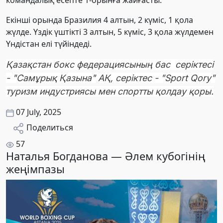
командалық есепте 1-орынға жайғасты.
Екінші орында Бразилия 4 алтын, 2 күміс, 1 қола
жүлде. Үздік үштікті 3 алтын, 5 күміс, 3 қола жүлдемен
Үндістан елі түйіндеді.
Қазақстан бокс федерациясының бас серіктесі
- "Самұрық Қазына" АҚ, серіктес - "Sport Qory"
туризм индустриясы мен спортты қолдау қоры.
07 July, 2025
Поделиться
57
Наталья Богданова — Әлем кубогінің
жеңімпазы