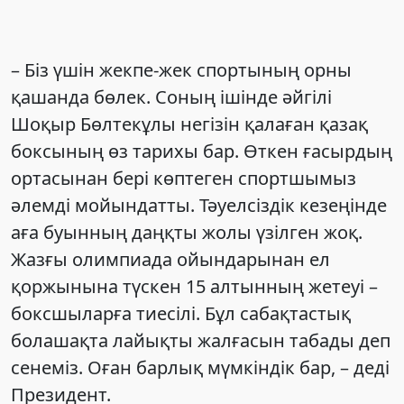
– Біз үшін жекпе-жек спортының орны
қашанда бөлек. Соның ішінде әйгілі
Шоқыр Бөлтекұлы негізін қалаған қазақ
боксының өз тарихы бар. Өткен ғасырдың
ортасынан бері көптеген спортшымыз
әлемді мойындатты. Тәуелсіздік кезеңінде
аға буынның даңқты жолы үзілген жоқ.
Жазғы олимпиада ойындарынан ел
қоржынына түскен 15 алтынның жетеуі –
боксшыларға тиесілі. Бұл сабақтастық
болашақта лайықты жалғасын табады деп
сенеміз. Оған барлық мүмкіндік бар, – деді
Президент.