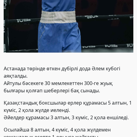
Астанада төрінде өткен дүбірлі дода Әлем кубогі
аяқталды.
Айтулы бәсекеге 30 мемлекеттен 300-ге жуық
былғары қолғап шеберлері бақ сынады.
Қазақстандық боксшылар ерлер құрамасы 5 алтын, 1
күміс, 2 қола жүлде иеленді.
Әйелдер құрамасы 3 алтын, 3 күміс, 2 қола еншіледі.
Осылайша 8 алтын, 4 күміс, 4 қола жүлдемен