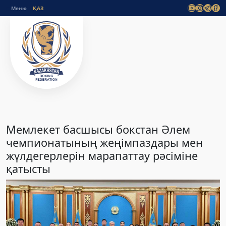
Меню
Мемлекет басшысы бокстан Әлем
чемпионатының жеңімпаздары мен
жүлдегерлерін марапаттау рәсіміне
қатысты