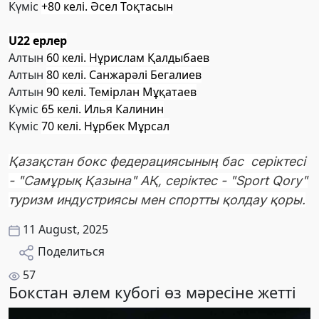
Күміс
+80 келі. Әсел Тоқтасын
U22 ерлер
Алтын
60 келі. Нұрислам Қалдыбаев
Алтын
80 келі. Санжарәлі Бегалиев
Алтын
90 келі. Темірлан Мұқатаев
Күміс
65 келі. Илья Калинин
Күміс
70 келі. Нұрбек Мұрсал
Қазақстан бокс федерациясының бас серіктесі
- "Самұрық Қазына" АҚ, серіктес - "Sport Qory"
туризм индустриясы мен спортты қолдау қоры.
11 August, 2025
Поделиться
57
Бокстан әлем кубогі өз мәресіне жетті