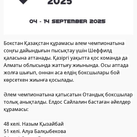
Бокстан Қазақстан құрамасы әлем чемпионатына 
соңғы дайындығын пысықтау үшін Шеффилд 
қаласына аттанады. Қазіргі уақытта қос команда да 
Алматы облысында жаттығу жиынында. Осы аптада 
жолға шығып, оннан аса елдің боксшылары бой 
көрсеткен жиынға қосылады.
Әлем чемпионатына қатысатын Отандық боксшылар 
толық анықталды. Елдос Сайлалин бастаған әйелдер 
құрамасы:
48 келі. Назым Қызайбай
51 келі. Алуа Балқыбекова