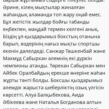
Әрине, кілең мықтылар жиналған
жаһандық аламанда топ жару оңай емес.
Бұл жетістік жылдар бойғы табанды
еңбекпен, маңдай термен келгені анық.
Біздің ұл-қыздарымыз бокстың отанына
барып, өздерінің нағыз мықты спортшы
екенін дәлелдеді. Санжар Тәшкенбай және
Махмұд Сабырхан әлемнің екі дүркін
чемпионы атанды. Төрехан Сабырхан мен
Айбек Оралбайдың ерекше өнеріне жаһан
жұрты тәнті болды. Боксшы қыздарымыз
әлемдік жарыста шеберліктің озық үлгісін
көрсетті. Алуа Балқыбекова, Аида
Әбікеева және Наталья Богданова алтын