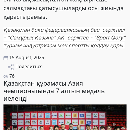
салмақтағы қатысушыларды осы жиында
қарастырамыз.
Қазақстан бокс федерациясының бас серіктесі
- "Самұрық Қазына" АҚ, серіктес - "Sport Qory"
туризм индустриясы мен спортты қолдау қоры.
15 August, 2025
Поделиться
76
Қазақстан құрамасы Азия
чемпионатында 7 алтын медаль
иеленді