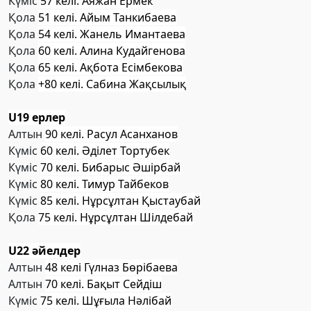
Күміс
57 келі. Аяжан Ермек
Қола
51 келі. Айым Танкибаева
Қола
54 келі. Жанель Имантаева
Қола
60 келі. Алина Кудайгенова
Қола
65 келі. Ақбота Есімбекова
Қола
+80 келі. Сабина Жақсылық
U19 ерлер
Алтын
90 келі. Расул Асанханов
Күміс
60 келі. Әділет Тортубек
Күміс
70 келі. Бибарыс Әшірбай
Күміс
80 келі. Тимур Тайбеков
Күміс
85 келі. Нұрсұлтан Қыстаубай
Қола
75 келі. Нұрсұлтан Шілдебай
U22 әйелдер
Алтын
48 келі Гүлназ Бөрібаева
Алтын
70 келі. Бақыт Сейдіш
Күміс
75 келі. Шұғыла Нәлібай