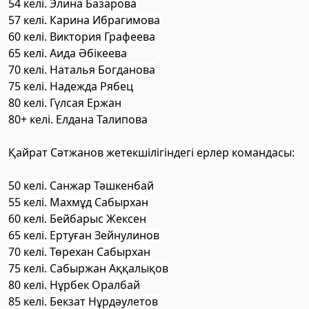
54 келі. Элина Базарова
57 келі. Карина Ибрагимова
60 келі. Виктория Графеева
65 келі. Аида Әбікеева
70 келі. Наталья Богданова
75 келі. Надежда Рябец
80 келі. Гүлсая Ержан
80+ келі. Елдана Талипова
Қайрат Сәтжанов жетекшілігіндегі ерлер командасы:
50 келі. Санжар Тәшкенбай
55 келі. Махмұд Сабырхан
60 келі. Бейбарыс Жексен
65 келі. Ертуған Зейнулинов
70 келі. Төрехан Сабырхан
75 келі. Сабыржан Аққалықов
80 келі. Нұрбек Оралбай
85 келі. Бекзат Нұрдәулетов