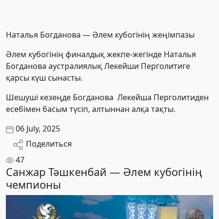
Наталья Богданова — Әлем кубогінің жеңімпазы
Әлем кубогінің финалдық жекпе-жегінде Наталья
Богданова аустралиялық Лекейши Перголитиге
қарсы күш сынасты.
Шешуші кезеңде Богданова Лекейша Перголитиден
есебімен басым түсіп, алтыннан алқа тақты.
06 July, 2025
Поделиться
47
Санжар Тәшкенбай — Әлем кубогінің
чемпионы