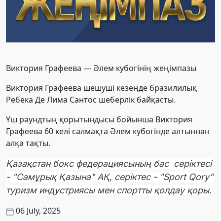
Виктория Графеева — Әлем кубогінің жеңімпазы
Виктория Графеева шешуші кезеңде бразилилық
Ребека Де Лима Сантос шеберлік байқасты.
Үш раундтың қорытындысы бойынша Виктория
Графеева 60 келі салмақта Әлем кубогінде алтыннан
алқа тақты.
Қазақстан бокс федерациясының бас серіктесі
- "Самұрық Қазына" АҚ, серіктес - "Sport Qory"
туризм индустриясы мен спортты қолдау қоры.
06 July, 2025