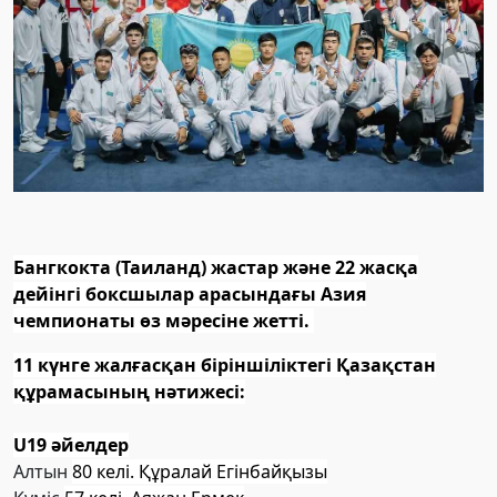
Бангкокта (Таиланд) жастар және 22 жасқа
дейінгі боксшылар арасындағы Азия
чемпионаты өз мәресіне жетті.
11 күнге жалғасқан біріншіліктегі Қазақстан
құрамасының нәтижесі:
U19 әйелдер
Алтын
80 келі. Құралай Егінбайқызы