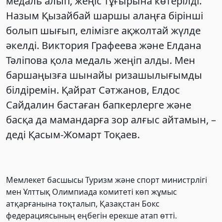
медаль алып, жеңіс тұғырына көтерілді.
Назым Қызайбай шаршы алаңға бірінші
болып шығып, елімізге ақжолтай жүлде
әкелді. Виктория Графеева және Елдана
Тәліпова қола медаль жеңіп алды. Мен
баршаңызға шынайы ризашылығымды
білдіремін. Қайрат Сәтжанов, Елдос
Сайдалин бастаған бапкерлерге және
басқа да мамандарға зор алғыс айтамын, –
деді Қасым-Жомарт Тоқаев.
Мемлекет басшысы Туризм және спорт министрлігі
мен Ұлттық Олимпиада комитеті көп жұмыс
атқарғанына тоқталып, Қазақстан Бокс
федерациясының еңбегін ерекше атап өтті.