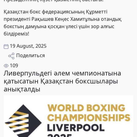
Қазақстан бокс федерациясының Құрметті
президенті Рақышев Кеңес Хамитұлына отандық
бокстың дамуына қосқан үлесі үшін зор алғыс
білдіреміз!
19 August, 2025
Поделиться
109
Ливерпульдегі әлем чемпионатына
қатысатын Қазақстан боксшылары
анықталды