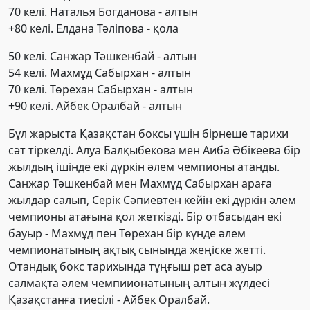
70 келі. Наталья Богданова - алтын
+80 келі. Елдана Тәліпова - қола
50 келі. Санжар Тәшкенбай - алтын
54 келі. Махмұд Сабырхан - алтын
70 келі. Төрехан Сабырхан - алтын
+90 келі. Айбек Оралбай - алтын
Бұл жарыста Қазақстан боксы үшін бірнеше тарихи
сәт тіркелді. Алуа Балқыбекова мен Аиба Әбікеева бір
жылдың ішінде екі дүркін әлем чемпионы атанды.
Санжар Тәшкенбай мен Махмұд Сабырхан араға
жылдар салып, Серік Сәпиевтен кейін екі дүркін әлем
чемпионы атағына қол жеткізді. Бір отбасыдан екі
бауыр - Махмұд пен Төрехан бір күнде әлем
чемпионатының ақтық сынында жеңіске жетті.
Отандық бокс тарихында тұңғыш рет аса ауыр
салмақта әлем чемпиионатының алтын жүлдесі
Қазақстанға тиесілі - Айбек Оралбай.