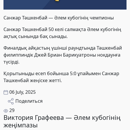
Санжар Тәшкенбай — Әлем кубогінің чемпионы
Санжар Тәшкенбай 50 келі салмақта Әлем кубогінің
ақтық сынында бақ сынады.
Финалдық айқастың үшінші раундтында Тәшкенбай
филиппиндік Джей Бриан Барикуатроны нокдаунға
түсірді.
Қорытыныды есеп бойынша 5:0 ұпайымен Санжар
Тәшкенбай жеңіске жетті.
06 July, 2025
Поделиться
29
Виктория Графеева — Әлем кубогінің
жеңімпазы