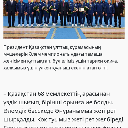
Президент Қазақстан ұлттық құрамасының
мүшелерін Әлем чемпионатындағы тамаша
жеңісімен құттықтап, бұл еліміз үшін тарихи оқиға,
халқымыз үшін үлкен қуаныш екенін атап өтті.
– Қазақстан 68 мемлекеттің арасынан
үздік шығып, бірінші орынға ие болды.
Әлемдік бәсекеде Әнұранымыз жеті рет
шырқалды, Көк туымыз жеті рет желбіреді.
Барша жұртымыз сіздерге тілеулес болды.