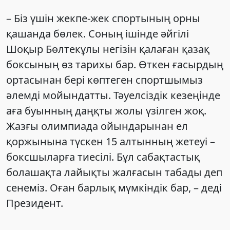
– Біз үшін жекпе-жек спортының орны
қашанда бөлек. Соның ішінде әйгілі
Шоқыр Бөлтекұлы негізін қалаған қазақ
боксының өз тарихы бар. Өткен ғасырдың
ортасынан бері көптеген спортшымыз
әлемді мойындатты. Тәуелсіздік кезеңінде
аға буынның даңқты жолы үзілген жоқ.
Жазғы олимпиада ойындарынан ел
қоржынына түскен 15 алтынның жетеуі –
боксшыларға тиесілі. Бұл сабақтастық
болашақта лайықты жалғасын табады деп
сенеміз. Оған барлық мүмкіндік бар, – деді
Президент.