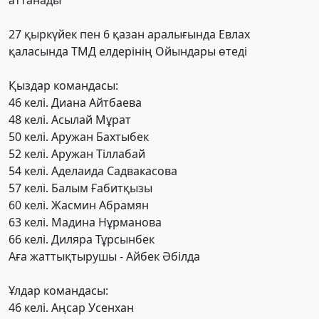
аттанады
27 қыркүйек пен 6 қазан аралығында Евлах
қаласында ТМД елдерінің Ойындары өтеді
Қыздар командасы:
46 келі. Диана Айтбаева
48 келі. Асылай Мұрат
50 келі. Аружан Бахтыбек
52 келі. Аружан Тіллабай
54 келі. Аделаида Садвакасова
57 келі. Балым Ғабитқызы
60 келі. Жасмин Абрамян
63 келі. Мадина Нұрманова
66 келі. Диляра Тұрсынбек
Аға жаттықтырушы - Айбек Әбілда
Ұлдар командасы:
46 келі. Аңсар Усенхан