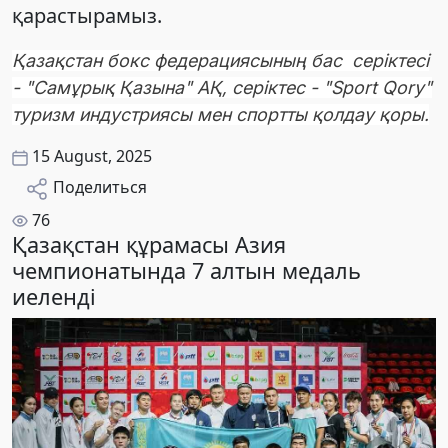
қарастырамыз.
Қазақстан бокс федерациясының бас серіктесі
- "Самұрық Қазына" АҚ, серіктес - "Sport Qory"
туризм индустриясы мен спортты қолдау қоры.
15 August, 2025
Поделиться
76
Қазақстан құрамасы Азия
чемпионатында 7 алтын медаль
иеленді