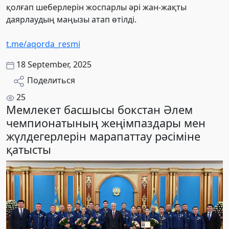
қолғап шеберлерін жоспарлы әрі жан-жақты
даярлаудың маңызы атап өтілді.
t.me/aqorda_resmi
18 September, 2025
Поделиться
25
Мемлекет басшысы бокстан Әлем
чемпионатының жеңімпаздары мен
жүлдегерлерін марапаттау рәсіміне
қатысты