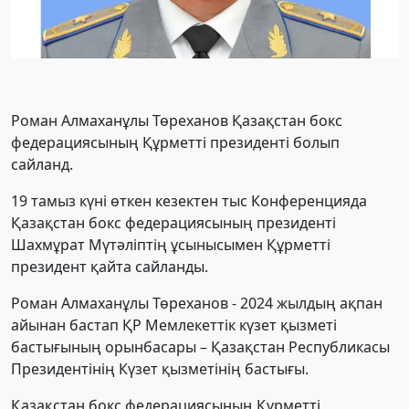
Роман Алмаханұлы Төреханов Қазақстан бокс
федерациясының Құрметті президенті болып
сайланд.
19 тамыз күні өткен кезектен тыс Конференцияда
Қазақстан бокс федерациясының президенті
Шахмұрат Мүтәліптің ұсынысымен Құрметті
президент қайта сайланды.
Роман Алмаханұлы Төреханов - 2024 жылдың ақпан
айынан бастап ҚР Мемлекеттік күзет қызметі
бастығының орынбасары – Қазақстан Республикасы
Президентінің Күзет қызметінің бастығы.
Қазақстан бокс федерациясының Құрметті