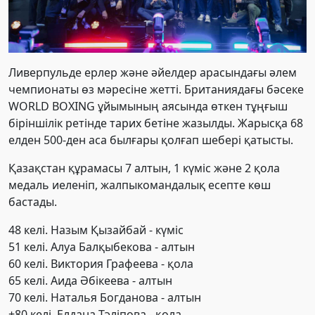
Ливерпульде ерлер және әйелдер арасындағы әлем
чемпионаты өз мәресіне жетті. Британиядағы бәсеке
WORLD BOXING ұйымының аясында өткен тұңғыш
біріншілік ретінде тарих бетіне жазылды. Жарысқа 68
елден 500-ден аса былғары қолғап шебері қатысты.
Қазақстан құрамасы 7 алтын, 1 күміс және 2 қола
медаль иеленіп, жалпыкомандалық есепте көш
бастады.
48 келі. Назым Қызайбай - күміс
51 келі. Алуа Балқыбекова - алтын
60 келі. Виктория Графеева - қола
65 келі. Аида Әбікеева - алтын
70 келі. Наталья Богданова - алтын
+80 келі. Елдана Тәліпова - қола