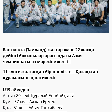
Бангкокта (Таиланд) жастар және 22 жасқа
дейінгі боксшылар арасындағы Азия
чемпионаты өз мәресіне жетті.
11 күнге жалғасқан біріншіліктегі Қазақстан
құрамасының нәтижесі:
U19 әйелдер
Алтын
80 келі. Құралай Егінбайқызы
Күміс
57 келі. Аяжан Ермек
Қола
51 келі. Айым Танкибаева