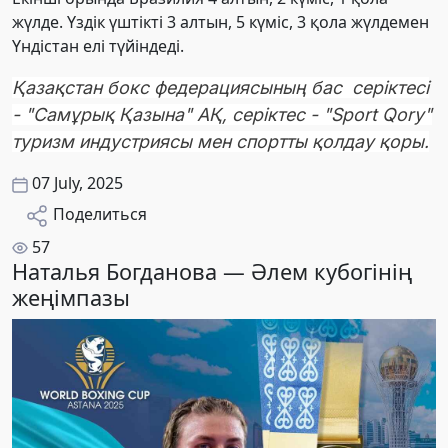
жүлде. Үздік үштікті 3 алтын, 5 күміс, 3 қола жүлдемен
Үндістан елі түйіндеді.
Қазақстан бокс федерациясының бас серіктесі
- "Самұрық Қазына" АҚ, серіктес - "Sport Qory"
туризм индустриясы мен спортты қолдау қоры.
07 July, 2025
Поделиться
57
Наталья Богданова — Әлем кубогінің
жеңімпазы