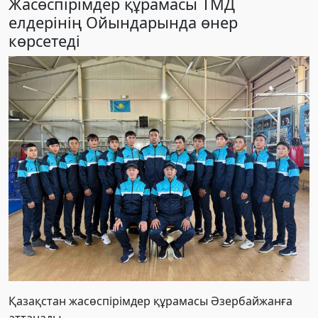
Жасөспірімдер құрамасы ТМД
елдерінің Ойындарында өнер
көрсетеді
Қазақстан жасөспірімдер құрамасы Әзербайжанға