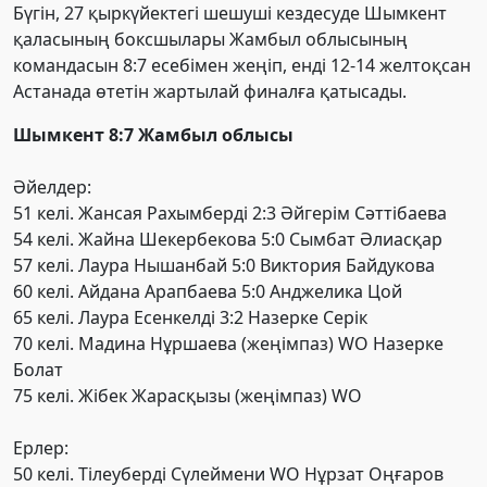
Бүгін, 27 қыркүйектегі шешуші кездесуде Шымкент
қаласының боксшылары Жамбыл облысының
командасын 8:7 есебімен жеңіп, енді 12-14 желтоқсан
Астанада өтетін жартылай финалға қатысады.
Шымкент 8:7 Жамбыл облысы
Әйелдер:
51 келі. Жансая Рахымберді 2:3 Әйгерім Сәттібаева
54 келі. Жайна Шекербекова 5:0 Сымбат Әлиасқар
57 келі. Лаура Нышанбай 5:0 Виктория Байдукова
60 келі. Айдана Арапбаева 5:0 Анджелика Цой
65 келі. Лаура Есенкелді 3:2 Назерке Серік
70 келі. Мадина Нұршаева (жеңімпаз) WO Назерке
Болат
75 келі. Жібек Жарасқызы (жеңімпаз) WO
Ерлер:
50 келі. Тілеуберді Сүлеймени WO Нұрзат Оңғаров