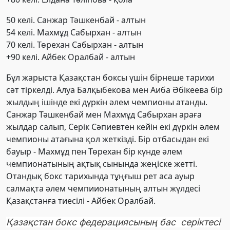
50 келі. Санжар Тәшкенбай - алтын
54 келі. Махмұд Сабырхан - алтын
70 келі. Төрехан Сабырхан - алтын
+90 келі. Айбек Оралбай - алтын
Бұл жарыста Қазақстан боксы үшін бірнеше тарихи
сәт тіркелді. Алуа Балқыбекова мен Аиба Әбікеева бір
жылдың ішінде екі дүркін әлем чемпионы атанды.
Санжар Тәшкенбай мен Махмұд Сабырхан араға
жылдар салып, Серік Сәпиевтен кейін екі дүркін әлем
чемпионы атағына қол жеткізді. Бір отбасыдан екі
бауыр - Махмұд пен Төрехан бір күнде әлем
чемпионатының ақтық сынында жеңіске жетті.
Отандық бокс тарихында тұңғыш рет аса ауыр
салмақта әлем чемпиионатының алтын жүлдесі
Қазақстанға тиесілі - Айбек Оралбай.
Қазақстан бокс федерациясының бас серіктесі