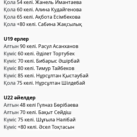
Қола
54 келі. Жанель Имантаева
Қола
60 келі. Алина Кудайгенова
Қола
65 келі. Ақбота Есімбекова
Қола
+80 келі. Сабина Жақсылық
U19 ерлер
Алтын
90 келі. Расул Асанханов
Күміс
60 келі. Әділет Тортубек
Күміс
70 келі. Бибарыс Әшірбай
Күміс
80 келі. Тимур Тайбеков
Күміс
85 келі. Нұрсұлтан Қыстаубай
Қола
75 келі. Нұрсұлтан Шілдебай
U22 әйелдер
Алтын
48 келі Гүлназ Бөрібаева
Алтын
70 келі. Бақыт Сейдіш
Күміс
75 келі. Шұғыла Нәлібай
Күміс
+80 келі. Әсел Тоқтасын