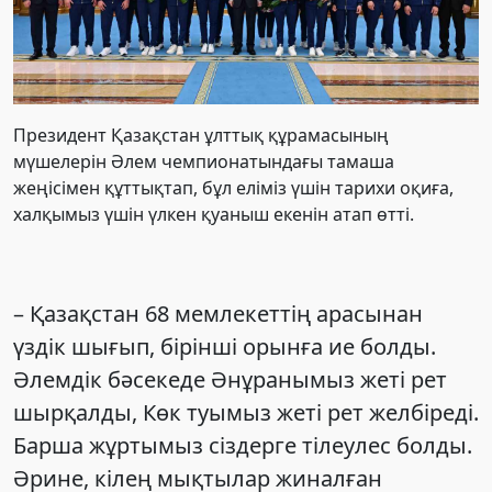
Президент Қазақстан ұлттық құрамасының
мүшелерін Әлем чемпионатындағы тамаша
жеңісімен құттықтап, бұл еліміз үшін тарихи оқиға,
халқымыз үшін үлкен қуаныш екенін атап өтті.
– Қазақстан 68 мемлекеттің арасынан
үздік шығып, бірінші орынға ие болды.
Әлемдік бәсекеде Әнұранымыз жеті рет
шырқалды, Көк туымыз жеті рет желбіреді.
Барша жұртымыз сіздерге тілеулес болды.
Әрине, кілең мықтылар жиналған