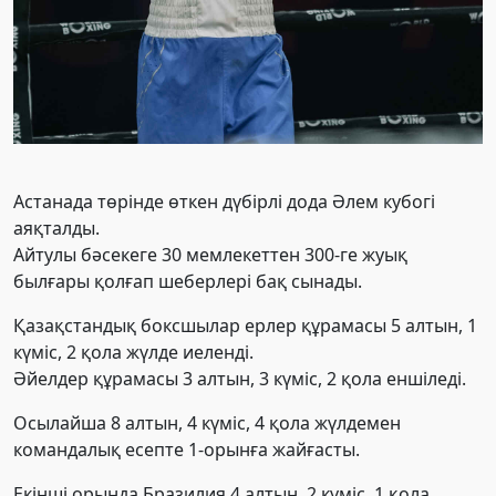
Астанада төрінде өткен дүбірлі дода Әлем кубогі
аяқталды.
Айтулы бәсекеге 30 мемлекеттен 300-ге жуық
былғары қолғап шеберлері бақ сынады.
Қазақстандық боксшылар ерлер құрамасы 5 алтын, 1
күміс, 2 қола жүлде иеленді.
Әйелдер құрамасы 3 алтын, 3 күміс, 2 қола еншіледі.
Осылайша 8 алтын, 4 күміс, 4 қола жүлдемен
командалық есепте 1-орынға жайғасты.
Екінші орында Бразилия 4 алтын, 2 күміс, 1 қола