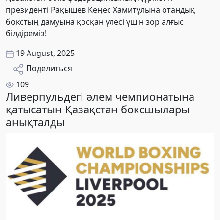
президенті Рақышев Кеңес Хамитұлына отандық
бокстың дамуына қосқан үлесі үшін зор алғыс
білдіреміз!
19 August, 2025
Поделиться
109
Ливерпульдегі әлем чемпионатына
қатысатын Қазақстан боксшылары
анықталды