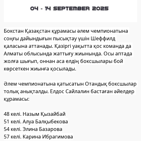
Бокстан Қазақстан құрамасы әлем чемпионатына 
соңғы дайындығын пысықтау үшін Шеффилд 
қаласына аттанады. Қазіргі уақытта қос команда да 
Алматы облысында жаттығу жиынында. Осы аптада 
жолға шығып, оннан аса елдің боксшылары бой 
көрсеткен жиынға қосылады.
Әлем чемпионатына қатысатын Отандық боксшылар 
толық анықталды. Елдос Сайлалин бастаған әйелдер 
құрамасы:
48 келі. Назым Қызайбай
51 келі. Алуа Балқыбекова
54 келі. Элина Базарова
57 келі. Карина Ибрагимова