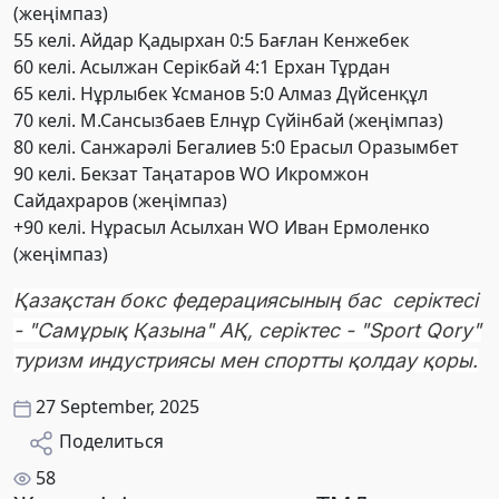
(жеңімпаз)
55 келі. Айдар Қадырхан 0:5 Бағлан Кенжебек
60 келі. Асылжан Серікбай 4:1 Ерхан Тұрдан
65 келі. Нұрлыбек Ұсманов 5:0 Алмаз Дүйсенқұл
70 келі. М.Сансызбаев Елнұр Сүйінбай (жеңімпаз)
80 келі. Санжарәлі Бегалиев 5:0 Ерасыл Оразымбет
90 келі. Бекзат Таңатаров WO Икромжон
Сайдахраров (жеңімпаз)
+90 келі. Нұрасыл Асылхан WO Иван Ермоленко
(жеңімпаз)
Қазақстан бокс федерациясының бас серіктесі
- "Самұрық Қазына" АҚ, серіктес - "Sport Qory"
туризм индустриясы мен спортты қолдау қоры.
27 September, 2025
Поделиться
58