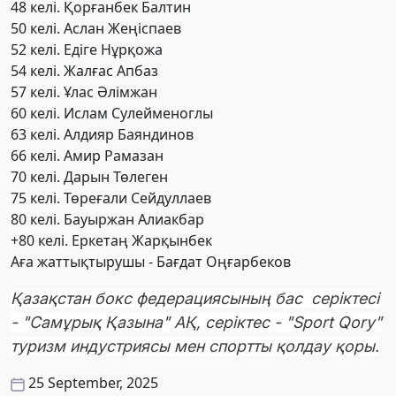
48 келі. Қорғанбек Балтин
50 келі. Аслан Жеңіспаев
52 келі. Едіге Нұрқожа
54 келі. Жалғас Апбаз
57 келі. Ұлас Әлімжан
60 келі. Ислам Сулейменоглы
63 келі. Алдияр Баяндинов
66 келі. Амир Рамазан
70 келі. Дарын Төлеген
75 келі. Төреғали Сейдуллаев
80 келі. Бауыржан Алиакбар
+80 келі. Еркетаң Жарқынбек
Аға жаттықтырушы - Бағдат Оңғарбеков
Қазақстан бокс федерациясының бас серіктесі
- "Самұрық Қазына" АҚ, серіктес - "Sport Qory"
туризм индустриясы мен спортты қолдау қоры.
25 September, 2025