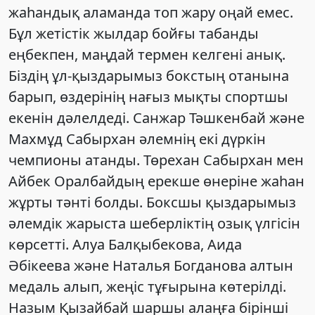
жаһандық аламанда топ жару оңай емес.
Бұл жетістік жылдар бойғы табанды
еңбекпен, маңдай термен келгені анық.
Біздің ұл-қыздарымыз бокстың отанына
барып, өздерінің нағыз мықты спортшы
екенін дәлелдеді. Санжар Тәшкенбай және
Махмұд Сабырхан әлемнің екі дүркін
чемпионы атанды. Төрехан Сабырхан мен
Айбек Оралбайдың ерекше өнеріне жаһан
жұрты тәнті болды. Боксшы қыздарымыз
әлемдік жарыста шеберліктің озық үлгісін
көрсетті. Алуа Балқыбекова, Аида
Әбікеева және Наталья Богданова алтын
медаль алып, жеңіс тұғырына көтерілді.
Назым Қызайбай шаршы алаңға бірінші