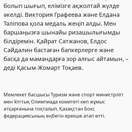
болып шығып, елімізге ақжолтай жүлде
әкелді. Виктория Графеева және Елдана
Тәліпова қола медаль жеңіп алды. Мен
баршаңызға шынайы ризашылығымды
білдіремін. Қайрат Сәтжанов, Елдос
Сайдалин бастаған бапкерлерге және
басқа да мамандарға зор алғыс айтамын, –
деді Қасым-Жомарт Тоқаев.
Мемлекет басшысы Туризм және спорт министрлігі
мен Ұлттық Олимпиада комитеті көп жұмыс
атқарғанына тоқталып, Қазақстан Бокс
федерациясының еңбегін ерекше атап өтті.