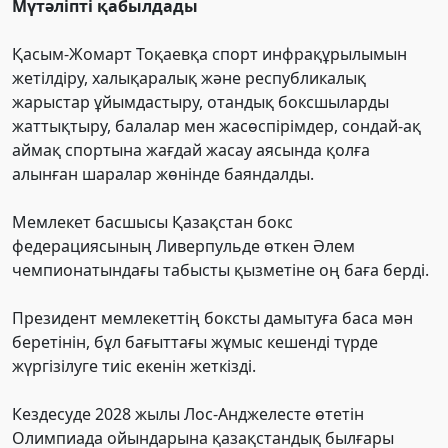
Мүтәліпті қабылдады
Қасым-Жомарт Тоқаевқа спорт инфрақұрылымын
жетілдіру, халықаралық және республикалық
жарыстар ұйымдастыру, отандық боксшыларды
жаттықтыру, балалар мен жасөспірімдер, сондай-ақ
аймақ спортына жағдай жасау аясында қолға
алынған шаралар жөнінде баяндалды.
Мемлекет басшысы Қазақстан бокс
федерациясының Ливерпульде өткен Әлем
чемпионатындағы табысты қызметіне оң баға берді.
Президент мемлекеттің боксты дамытуға баса мән
беретінін, бұл бағыттағы жұмыс кешенді түрде
жүргізілуге тиіс екенін жеткізді.
Кездесуде 2028 жылы Лос-Анджелесте өтетін
Олимпиада ойындарына қазақстандық былғары