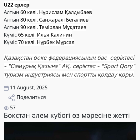
U22 ерлер
Алтын
60 келі. Нұрислам Қалдыбаев
Алтын
80 келі. Санжарәлі Бегалиев
Алтын
90 келі. Темірлан Мұқатаев
Күміс
65 келі. Илья Калинин
Күміс
70 келі. Нұрбек Мұрсал
Қазақстан бокс федерациясының бас серіктесі
- "Самұрық Қазына" АҚ, серіктес - "Sport Qory"
туризм индустриясы мен спортты қолдау қоры.
11 August, 2025
Поделиться
57
Бокстан әлем кубогі өз мәресіне жетті