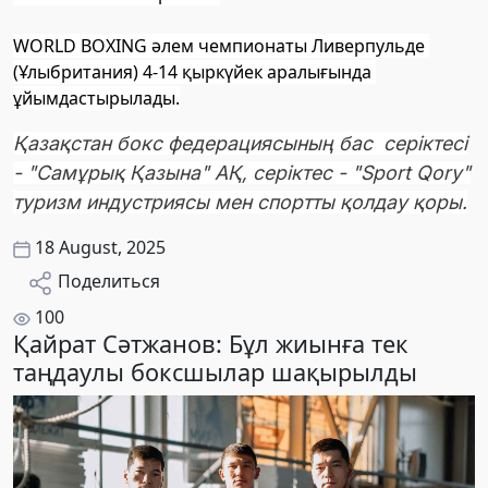
WORLD BOXING әлем чемпионаты Ливерпульде 
(Ұлыбритания) 4-14 қыркүйек аралығында 
ұйымдастырылады.
Қазақстан бокс федерациясының бас серіктесі
- "Самұрық Қазына" АҚ, серіктес - "Sport Qory"
туризм индустриясы мен спортты қолдау қоры.
18 August, 2025
Поделиться
100
Қайрат Сәтжанов: Бұл жиынға тек
таңдаулы боксшылар шақырылды