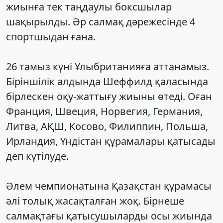
жиынға тек таңдаулы боксшылар
шақырылды. Әр салмақ дәрежесінде 4
спортшыдан ғана.
26 тамыз күні Ұлыбританияға аттанамыз.
Біріншілік алдында Шеффилд қаласында
бірлескен оқу-жаттығу жиыны өтеді. Оған
Франция, Швеция, Норвегия, Германия,
Литва, АҚШ, Косово, Филиппин, Польша,
Ирландия, Үндістан құрамалары қатысады
деп күтілуде.
Әлем чемпионатына Қазақстан құрамасы
әлі толық жасақталған жоқ. Бірнеше
салмақтағы қатысушыларды осы жиында