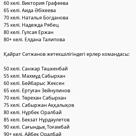
60 келі. Виктория Графеева
65 келі. Аида Әбікеева
70 келі. Наталья Богданова
75 келі. Надежда Рябец
80 келі. Гүлсая Ержан
80+ келі. Елдана Талипова
Қайрат Сәтжанов жетекшілігіндегі ерлер командасы:
50 келі. Санжар Тәшкенбай
55 келі. Махмұд Сабырхан
60 келі. Бейбарыс Жексен
65 келі. Ертуған Зейнулинов
70 келі. Төрехан Сабырхан
75 келі. Сабыржан Аққалықов
80 келі. Нұрбек Оралбай
85 келі. Бекзат Нұрдәулетов
90 келі. Сағындық Тоғамбай
90+ келі. Айбек Оралбай