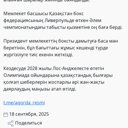
Мемлекет басшысы Қазақстан бокс
федерациясының Ливерпульде өткен Әлем
чемпионатындағы табысты қызметіне оң баға берді.
Президент мемлекеттің боксты дамытуға баса мән
беретінін, бұл бағыттағы жұмыс кешенді түрде
жүргізілуге тиіс екенін жеткізді.
Кездесуде 2028 жылы Лос-Анджелесте өтетін
Олимпиада ойындарына қазақстандық былғары
қолғап шеберлерін жоспарлы әрі жан-жақты
даярлаудың маңызы атап өтілді.
t.me/aqorda_resmi
18 сентября, 2025
Поделиться