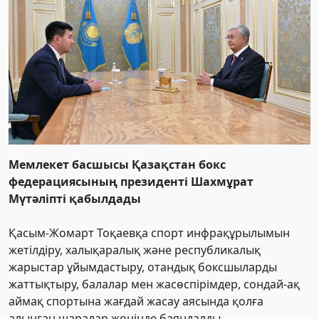
Мемлекет басшысы Қазақстан бокс
федерациясының президенті Шахмұрат
Мүтәліпті қабылдады
Қасым-Жомарт Тоқаевқа спорт инфрақұрылымын
жетілдіру, халықаралық және республикалық
жарыстар ұйымдастыру, отандық боксшыларды
жаттықтыру, балалар мен жасөспірімдер, сондай-ақ
аймақ спортына жағдай жасау аясында қолға
алынған шаралар жөнінде баяндалды.