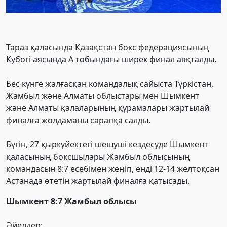
Тараз қаласында Қазақстан бокс федерациясының
Кубогі аясында А тобындағы ширек финал аяқталды.
Бес күнге жалғасқан командалық сайыста Түркістан,
Жамбыл және Алматы облыстары мен Шымкент
және Алматы қалаларының құрамалары жартылай
финалға жолдаманы сарапқа салды.
Бүгін, 27 қыркүйектегі шешуші кездесуде Шымкент
қаласының боксшылары Жамбыл облысының
командасын 8:7 есебімен жеңіп, енді 12-14 желтоқсан
Астанада өтетін жартылай финалға қатысады.
Шымкент 8:7 Жамбыл облысы
Әйелдер: