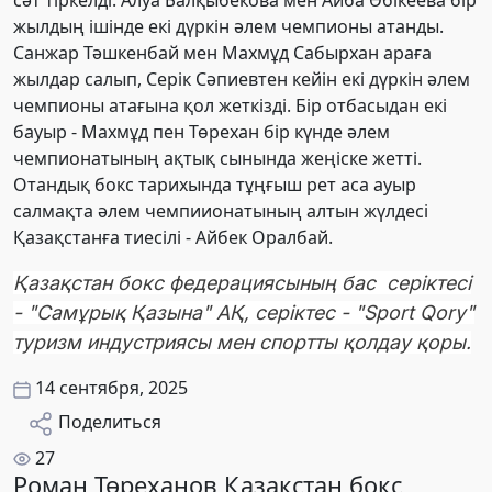
жылдың ішінде екі дүркін әлем чемпионы атанды.
Санжар Тәшкенбай мен Махмұд Сабырхан араға
жылдар салып, Серік Сәпиевтен кейін екі дүркін әлем
чемпионы атағына қол жеткізді. Бір отбасыдан екі
бауыр - Махмұд пен Төрехан бір күнде әлем
чемпионатының ақтық сынында жеңіске жетті.
Отандық бокс тарихында тұңғыш рет аса ауыр
салмақта әлем чемпиионатының алтын жүлдесі
Қазақстанға тиесілі - Айбек Оралбай.
Қазақстан бокс федерациясының бас серіктесі
- "Самұрық Қазына" АҚ, серіктес - "Sport Qory"
туризм индустриясы мен спортты қолдау қоры.
14 сентября, 2025
Поделиться
27
Роман Төреханов Қазақстан бокс