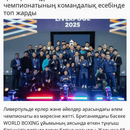
чемпионатының командалық есебінде
топ жарды
Ливерпульде ерлер және әйелдер арасындағы әлем
чемпионаты өз мәресіне жетті. Британиядағы бәсеке
WORLD BOXING ұйымының аясында өткен тұңғыш
біріншілік ретінде тарих бетіне жазылды. Жарысқа 68