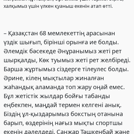
халқымыз үшін үлкен қуаныш екенін атап өтті.
– Қазақстан 68 мемлекеттің арасынан
үздік шығып, бірінші орынға ие болды.
Әлемдік бәсекеде Әнұранымыз жеті рет
шырқалды, Көк туымыз жеті рет желбіреді.
Барша жұртымыз сіздерге тілеулес болды.
Әрине, кілең мықтылар жиналған
жаһандық аламанда топ жару оңай емес.
Бұл жетістік жылдар бойғы табанды
еңбекпен, маңдай термен келгені анық.
Біздің ұл-қыздарымыз бокстың отанына
барып, өздерінің нағыз мықты спортшы
екенін дәлелдеді. Санжар Тәшкенбай және