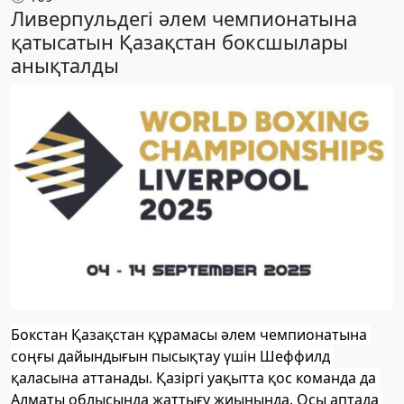
Ливерпульдегі әлем чемпионатына
қатысатын Қазақстан боксшылары
анықталды
Бокстан Қазақстан құрамасы әлем чемпионатына 
соңғы дайындығын пысықтау үшін Шеффилд 
қаласына аттанады. Қазіргі уақытта қос команда да 
Алматы облысында жаттығу жиынында. Осы аптада 