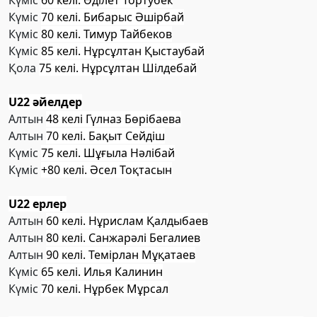
Күміс
60 келі. Әділет Тортубек
Күміс
70 келі. Бибарыс Әшірбай
Күміс
80 келі. Тимур Тайбеков
Күміс
85 келі. Нұрсұлтан Қыстаубай
Қола
75 келі. Нұрсұлтан Шілдебай
U22 әйелдер
Алтын
48 келі Гүлназ Бөрібаева
Алтын
70 келі. Бақыт Сейдіш
Күміс
75 келі. Шұғыла Нәлібай
Күміс
+80 келі. Әсел Тоқтасын
U22 ерлер
Алтын
60 келі. Нұрислам Қалдыбаев
Алтын
80 келі. Санжарәлі Бегалиев
Алтын
90 келі. Темірлан Мұқатаев
Күміс
65 келі. Илья Калинин
Күміс
70 келі. Нұрбек Мұрсал