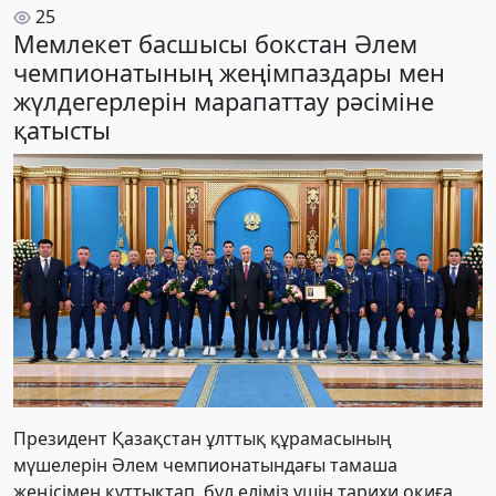
25
Мемлекет басшысы бокстан Әлем
чемпионатының жеңімпаздары мен
жүлдегерлерін марапаттау рәсіміне
қатысты
Президент Қазақстан ұлттық құрамасының
мүшелерін Әлем чемпионатындағы тамаша
жеңісімен құттықтап, бұл еліміз үшін тарихи оқиға,