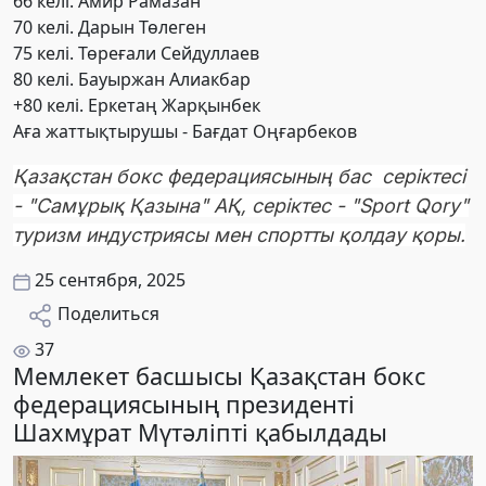
66 келі. Амир Рамазан
70 келі. Дарын Төлеген
75 келі. Төреғали Сейдуллаев
80 келі. Бауыржан Алиакбар
+80 келі. Еркетаң Жарқынбек
Аға жаттықтырушы - Бағдат Оңғарбеков
Қазақстан бокс федерациясының бас серіктесі
- "Самұрық Қазына" АҚ, серіктес - "Sport Qory"
туризм индустриясы мен спортты қолдау қоры.
25 сентября, 2025
Поделиться
37
Мемлекет басшысы Қазақстан бокс
федерациясының президенті
Шахмұрат Мүтәліпті қабылдады