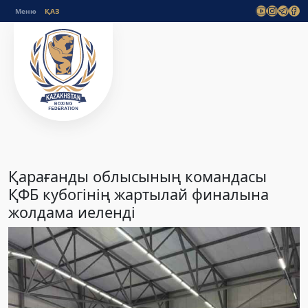
Меню
Қарағанды облысының командасы
ҚФБ кубогінің жартылай финалына
жолдама иеленді