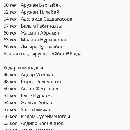
50 келі. Аружан Бахтыбек
52 келі. Аружан Тіллабай
54 келі. Аделаида Садвакасова
57 келі. Балым Ғабитқызы
60 келі. Жасмин Абрамян
63 келі. Мадина Нұрманова
66 келі. Диляра Тұрсынбек
Аға жаттықтырушы - Айбек Әбілда
Ұлдар командасы:
46 келі. Аңсар Усенхан
48 келі. Қорғанбек Балтин
50 келі. Аслан Жеңіспаев
52 келі. Едіге Нұрқожа
54 келі. Жалғас Апбаз
57 келі. Ұлас Әлімжан
60 келі. Ислам Сулейменоглы
63 келі. Алдияр Баяндинов