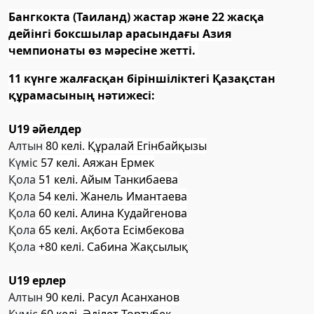
Бангкокта (Таиланд) жастар және 22 жасқа
дейінгі боксшылар арасындағы Азия
чемпионаты өз мәресіне жетті.
11 күнге жалғасқан біріншіліктегі Қазақстан
құрамасының нәтижесі:
U19 әйелдер
Алтын
80 келі. Құралай Егінбайқызы
Күміс
57 келі. Аяжан Ермек
Қола
51 келі. Айым Танкибаева
Қола
54 келі. Жанель Имантаева
Қола
60 келі. Алина Кудайгенова
Қола
65 келі. Ақбота Есімбекова
Қола
+80 келі. Сабина Жақсылық
U19 ерлер
Алтын
90 келі. Расул Асанханов