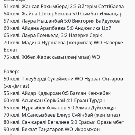
51 келі. Жансая Рахымберді 2:3 Әйгерім Сәттібаева
54 келі. Жайна Шекербекова 5:0 Сымбат Әлиасқар
57 келі. Лаура Нышанбай 5:0 Виктория Байдукова
60 келі. Айдана Арапбаева 5:0 Анджелика Цой
65 келі. Лаура Есенкелді 3:2 Назерке Серік
70 келі. Мадина Нұршаева (жеңімпаз) WO Назерке
Болат
75 келі. Жібек Жарасқызы (жеңімпаз) WO
Ерлер:
50 келі. Тілеуберді Сүлеймени WO Нұрзат Оңғаров
(жеңімпаз)
55 келі. Айдар Қадырхан 0:5 Бағлан Кенжебек
60 келі. Асылжан Серікбай 4:1 Ерхан Тұрдан
65 келі. Нұрлыбек Ұсманов 5:0 Алмаз Дүйсенқұл
70 келі. М.Сансызбаев Елнұр Сүйінбай (жеңімпаз)
80 келі. Санжарәлі Бегалиев 5:0 Ерасыл Оразымбет
90 келі. Бекзат Таңатаров WO Икромжон