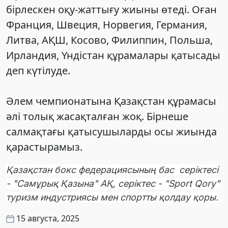
бірлескен оқу-жаттығу жиыны өтеді. Оған
Франция, Швеция, Норвегия, Германия,
Литва, АҚШ, Косово, Филиппин, Польша,
Ирландия, Үндістан құрамалары қатысады
деп күтілуде.
Әлем чемпионатына Қазақстан құрамасы
әлі толық жасақталған жоқ. Бірнеше
салмақтағы қатысушыларды осы жиында
қарастырамыз.
Қазақстан бокс федерациясының бас серіктесі
- "Самұрық Қазына" АҚ, серіктес - "Sport Qory"
туризм индустриясы мен спортты қолдау қоры.
15 августа, 2025