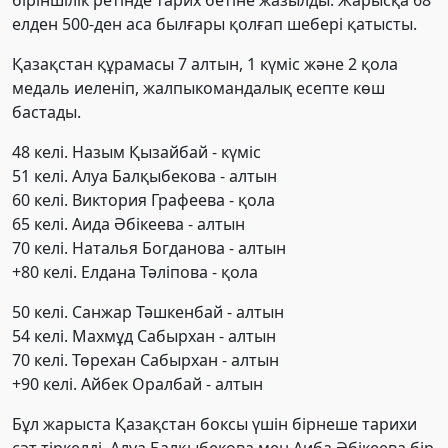
елден 500-ден аса былғары қолғап шебері қатысты.
Қазақстан құрамасы 7 алтын, 1 күміс және 2 қола
медаль иеленіп, жалпыкомандалық есепте көш
бастады.
48 келі. Назым Қызайбай - күміс
51 келі. Алуа Балқыбекова - алтын
60 келі. Виктория Графеева - қола
65 келі. Аида Әбікеева - алтын
70 келі. Наталья Богданова - алтын
+80 келі. Елдана Тәліпова - қола
50 келі. Санжар Тәшкенбай - алтын
54 келі. Махмұд Сабырхан - алтын
70 келі. Төрехан Сабырхан - алтын
+90 келі. Айбек Оралбай - алтын
Бұл жарыста Қазақстан боксы үшін бірнеше тарихи
сәт тіркелді. Алуа Балқыбекова мен Аиба Әбікеева бір