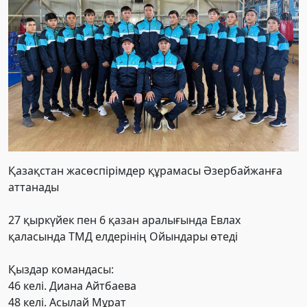
Қазақстан жасөспірімдер құрамасы Әзербайжанға
аттанады
27 қыркүйек пен 6 қазан аралығында Евлах
қаласында ТМД елдерінің Ойындары өтеді
Қыздар командасы:
46 келі. Диана Айтбаева
48 келі. Асылай Мұрат