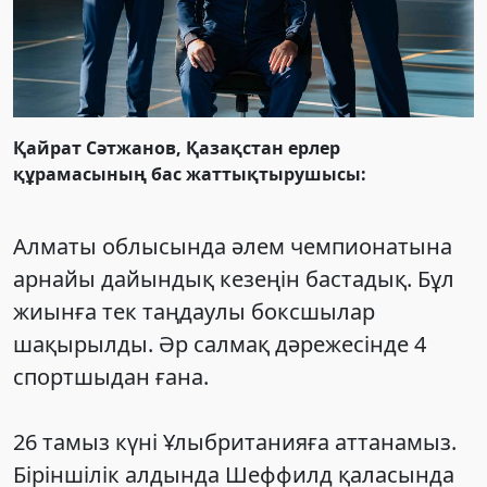
Қайрат Сәтжанов, Қазақстан ерлер
құрамасының бас жаттықтырушысы:
Алматы облысында әлем чемпионатына
арнайы дайындық кезеңін бастадық. Бұл
жиынға тек таңдаулы боксшылар
шақырылды. Әр салмақ дәрежесінде 4
спортшыдан ғана.
26 тамыз күні Ұлыбританияға аттанамыз.
Біріншілік алдында Шеффилд қаласында