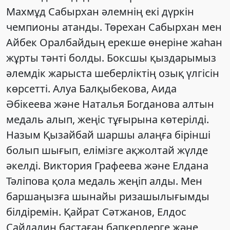
Махмұд Сабырхан әлемнің екі дүркін
чемпионы атанды. Төрехан Сабырхан мен
Айбек Оралбайдың ерекше өнеріне жаһан
жұрты тәнті болды. Боксшы қыздарымыз
әлемдік жарыста шеберліктің озық үлгісін
көрсетті. Алуа Балқыбекова, Аида
Әбікеева және Наталья Богданова алтын
медаль алып, жеңіс тұғырына көтерілді.
Назым Қызайбай шаршы алаңға бірінші
болып шығып, елімізге ақжолтай жүлде
әкелді. Виктория Графеева және Елдана
Тәліпова қола медаль жеңіп алды. Мен
баршаңызға шынайы ризашылығымды
білдіремін. Қайрат Сәтжанов, Елдос
Сайдалин бастаған бапкерлерге және