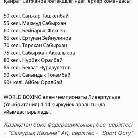
Қайрат Сәтжанов жетекшілігіндегі ерлер командасы:
50 келі. Санжар Тәшкенбай
55 келі. Махмұд Сабырхан
60 келі. Бейбарыс Жексен
65 келі. Ертуған Зейнулинов
70 келі. Төрехан Сабырхан
75 келі. Сабыржан Аққалықов
80 келі. Нұрбек Оралбай
85 келі. Бекзат Нұрдәулетов
90 келі. Сағындық Тоғамбай
90+ келі. Айбек Оралбай
WORLD BOXING әлем чемпионаты Ливерпульде 
(Ұлыбритания) 4-14 қыркүйек аралығында 
ұйымдастырылады.
Қазақстан бокс федерациясының бас серіктесі
- "Самұрық Қазына" АҚ, серіктес - "Sport Qory"