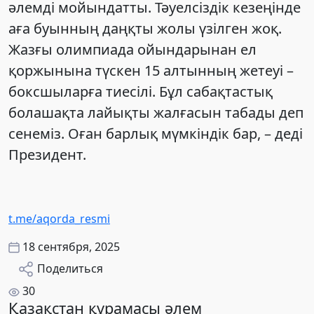
әлемді мойындатты. Тәуелсіздік кезеңінде
аға буынның даңқты жолы үзілген жоқ.
Жазғы олимпиада ойындарынан ел
қоржынына түскен 15 алтынның жетеуі –
боксшыларға тиесілі. Бұл сабақтастық
болашақта лайықты жалғасын табады деп
сенеміз. Оған барлық мүмкіндік бар, – деді
Президент.
t.me/aqorda_resmi
18 сентября, 2025
Поделиться
30
Қазақстан құрамасы әлем