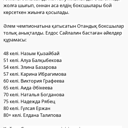
жолға шығып, оннан аса елдің боксшылары бой 
көрсеткен жиынға қосылады.
Әлем чемпионатына қатысатын Отандық боксшылар 
толық анықталды. Елдос Сайлалин бастаған әйелдер 
құрамасы:
48 келі. Назым Қызайбай
51 келі. Алуа Балқыбекова
54 келі. Элина Базарова
57 келі. Карина Ибрагимова
60 келі. Виктория Графеева
65 келі. Аида Әбікеева
70 келі. Наталья Богданова
75 келі. Надежда Рябец
80 келі. Гүлсая Ержан
80+ келі. Елдана Талипова