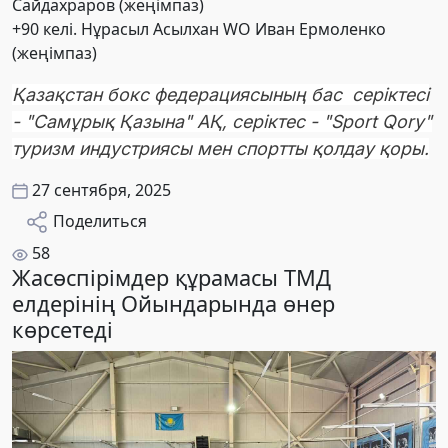
Сайдахраров (жеңімпаз)
+90 келі. Нұрасыл Асылхан WO Иван Ермоленко
(жеңімпаз)
Қазақстан бокс федерациясының бас серіктесі
- "Самұрық Қазына" АҚ, серіктес - "Sport Qory"
туризм индустриясы мен спортты қолдау қоры.
27 сентября, 2025
Поделиться
58
Жасөспірімдер құрамасы ТМД
елдерінің Ойындарында өнер
көрсетеді