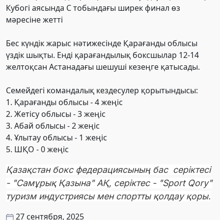
Кубогі аясында С тобындағы ширек финал өз
мәресіне жетті
Бес күндік жарыс нәтижесінде Қарағанды облысы
үздік шықты. Енді қарағандылық боксшылар 12-14
желтоқсан Астанадағы шешуші кезеңге қатысады.
Семейдегі командалық кездесулер қорытындысы:
1. Қарағанды облысы - 4 жеңіс
2. Жетісу облысы - 3 жеңіс
3. Абай облысы - 2 жеңіс
4. Ұлытау облысы - 1 жеңіс
5. ШҚО - 0 жеңіс
Қазақстан бокс федерациясының бас серіктесі
- "Самұрық Қазына" АҚ, серіктес - "Sport Qory"
туризм индустриясы мен спортты қолдау қоры.
27 сентября, 2025