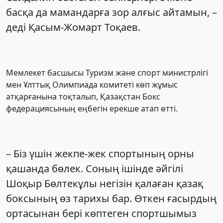
басқа да мамандарға зор алғыс айтамын, –
деді Қасым-Жомарт Тоқаев.
Мемлекет басшысы Туризм және спорт министрлігі
мен Ұлттық Олимпиада комитеті көп жұмыс
атқарғанына тоқталып, Қазақстан Бокс
федерациясының еңбегін ерекше атап өтті.
– Біз үшін жекпе-жек спортының орны
қашанда бөлек. Соның ішінде әйгілі
Шоқыр Бөлтекұлы негізін қалаған қазақ
боксының өз тарихы бар. Өткен ғасырдың
ортасынан бері көптеген спортшымыз