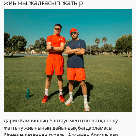
жиыны жалғасып жатыр
Дарио Камачоның баптауымен өтіп жатқан оқу-
жаттығу жиынының дайындық бағдарламасы
бірнеше кезеңнен тұрады. Алдымен боксшылар