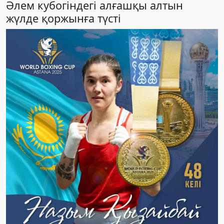
Әлем кубогіндегі алғашқы алтын
жүлде қоржынға түсті