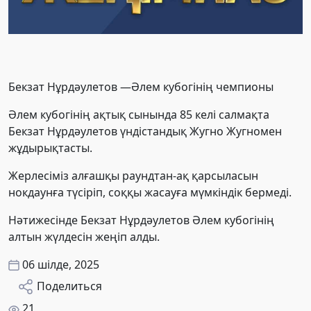
Бекзат Нұрдәулетов —Әлем кубогінің чемпионы
Әлем кубогінің ақтық сынында 85 келі салмақта
Бекзат Нұрдәулетов үндістандық Жугно Жугномен
жұдырықтасты.
Жерлесіміз алғашқы раундтан-ақ қарсыласын
нокдаунға түсіріп, соққы жасауға мүмкіндік бермеді.
Нәтижесінде Бекзат Нұрдәулетов Әлем кубогінің
алтын жүлдесін жеңіп алды.
06 шілде, 2025
Поделиться
21