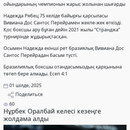
ойындарының чемпионын жарыс жолынан шығарды
Надежда Рябец 75 келіде байырғы қарсыласы
Вивиана Дос Сантос Перейрамен жекпе-жек өткізді.
Қос боксшы ару бұған дейін 2021 жылы “Странджа”
турнирінде жұдырықтасқан.
Осымен Надежда екінші рет бразиялық Вивиана Дос
Сантос Перейрадан басым түсті.
Бразилиялық боксшы отандасымыздың қарқынына
төтеп бере алмады. Есеп 4:1
01 шілде, 2025
Поделиться
60
Нұрбек Оралбай келесі кезеңге
жолдама алды