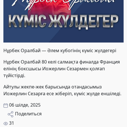
Нұрбек Оралбай — Әлем кубогінің күміс жүлдегері
Нұрбек Оралбай 80 келі салмақта финалда Франция
елінің боксшысы Иожерлин Сезармен қолғап
түйістірді.
Айтулы жекпе-жек барысында отандасымыз
Иожерлин Сезарға есе жіберіп, күміс жүлде еншіледі.
06 шілде, 2025
Поделиться
31