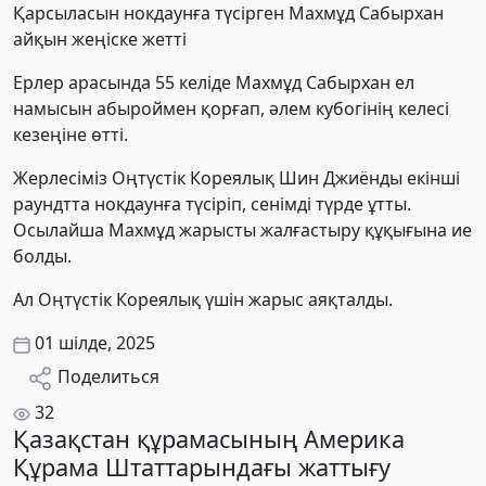
Қарсыласын нокдаунға түсірген Махмұд Сабырхан
айқын жеңіске жетті
Ерлер арасында 55 келіде Махмұд Сабырхан ел
намысын абыроймен қорғап, әлем кубогінің келесі
кезеңіне өтті.
Жерлесіміз Оңтүстік Кореялық Шин Джиёнды екінші
раундтта нокдаунға түсіріп, сенімді түрде ұтты.
Осылайша Махмұд жарысты жалғастыру құқығына ие
болды.
Ал Оңтүстік Кореялық үшін жарыс аяқталды.
01 шілде, 2025
Поделиться
32
Қазақстан құрамасының Америка
Құрама Штаттарындағы жаттығу