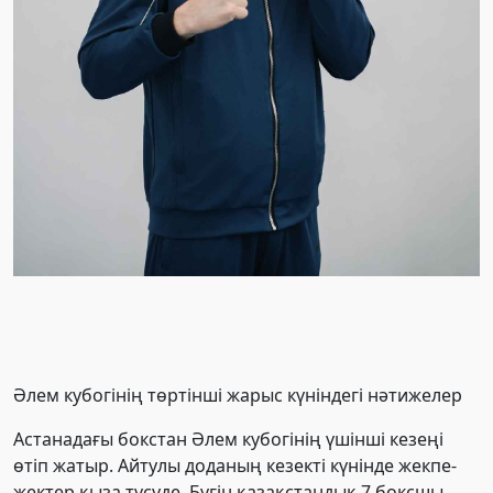
Әлем кубогінің төртінші жарыс күніндегі нәтижелер
Астанадағы бокстан Әлем кубогінің үшінші кезеңі
өтіп жатыр. Айтулы доданың кезекті күнінде жекпе-
жектер қыза түсуде. Бүгін қазақстандық 7 боксшы