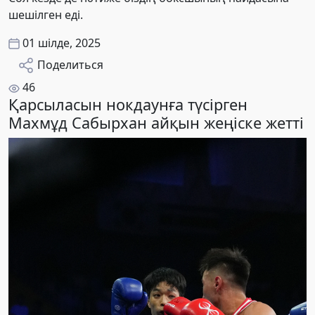
шешілген еді.
01 шілде, 2025
Поделиться
46
Қарсыласын нокдаунға түсірген
Махмұд Сабырхан айқын жеңіске жетті