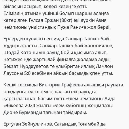
айласын асырып, келесі кезеңге өтті.
Еліміздің атынан үшінші болып шаршы алаңға
көтерілген Гүлсая Ержан (80кг) екі дүркін Азия
чемпионы үндістандық Пужа Раниға жол берді.
Ерлерден күндізгі сессияда Санжар Тәшкенбай
жұдырықтасты. Санжар Тәшкенбай жапониялық
Шодай Котоны үш раунд бойы қысымға алып,
нәтижесінде жартылай финалға жолдама алды.
Бекзат Нұрдәулетов те ұлыбританиялық Лачлон
Лаусоны 5:0 есебімен айқын басымдықпен ұтты.
Кешкі сессияда Виктория Графеева алғашқы раундта
нокдаунға түскенімен, қалған екі раундта
қарсыласынан басым түсті. Әлем чемпионы Аида
Әбікеева 2024 жылғы Әлем кубогінің жеңімпазы
Дионе Бурманды тағынан тайдырды.
Ертуған Зейнуллинов, Сағындық Тоғамбай да