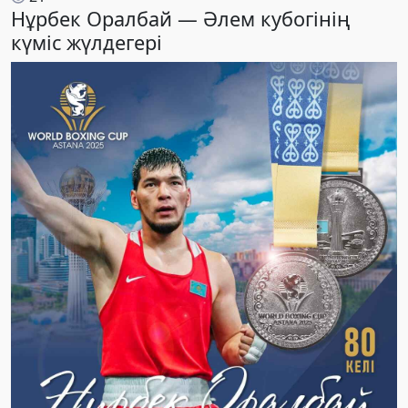
Нұрбек Оралбай — Әлем кубогінің
күміс жүлдегері