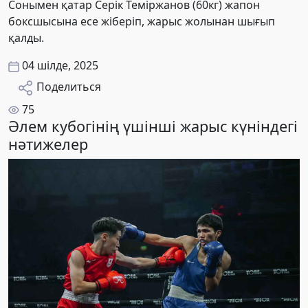
Сонымен қатар Серік Теміржанов (60кг) жапон
боксшысына есе жіберіп, жарыс жолынан шығып
қалды.
04 шілде, 2025
Поделиться
75
Әлем кубогінің үшінші жарыс күніндегі
нәтижелер