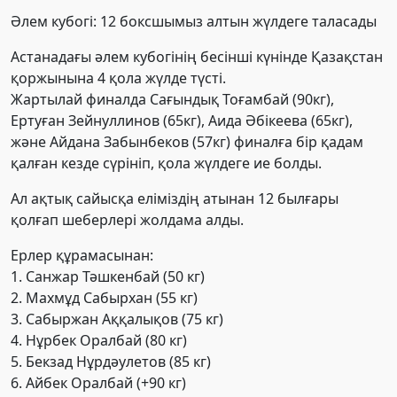
Әлем кубогі: 12 боксшымыз алтын жүлдеге таласады
Астанадағы әлем кубогінің бесінші күнінде Қазақстан
қоржынына 4 қола жүлде түсті.
Жартылай финалда Сағындық Тоғамбай (90кг),
Ертуған Зейнуллинов (65кг), Аида Әбікеева (65кг),
және Айдана Забынбеков (57кг) финалға бір қадам
қалған кезде сүрініп, қола жүлдеге ие болды.
Ал ақтық сайысқа еліміздің атынан 12 былғары
қолғап шеберлері жолдама алды.
Ерлер құрамасынан:
1. Санжар Тәшкенбай (50 кг)
2. ⁠Махмұд Сабырхан (55 кг)
3. ⁠Сабыржан Аққалықов (75 кг)
4. ⁠Нұрбек Оралбай (80 кг)
5. ⁠Бекзад Нұрдәулетов (85 кг)
6. ⁠Айбек Оралбай (+90 кг)