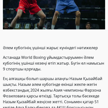
Әлем кубогінің үшінші жарыс күніндегі нәтижелер
Астанада World Boxing ұйымдастыруымен Әлем
кубогінің үшінші кезеңі өтіп жатыр. Бүгін ел намысын
9 спортшы қорғады.
Ең алғашқы болып шаршы алаңғы Назым Қызайбай
шықты. Назым әлем кубогінде екінші жекпе-жегін
өзбекстандық 2024 жылғы Азия чемпионы Фарзона
Фозиловаға қарсы өткізді. Тартысқа толы бәсекеде
Назым Қызайбай жеңіске жетті. Сонымен қатар 51
келіде Алуа Балқыбекова да АҚШ боксшысынан