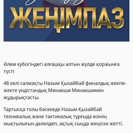
Әлем кубогіндегі алғашқы алтын жүлде қоржынға
түсті
48 келі салмақты Назым Қызайбай финалдық жекпе-
жекте үндістандық Минакши Минакшимен
жұдырықтасты.
Тартысқа толы бәсекеде Назым Қызайбай
техникалық және тактикалық тұрғыда өзінің
мықтылығын дәлелдеп, ақтық сыңда жеңіске жетті.