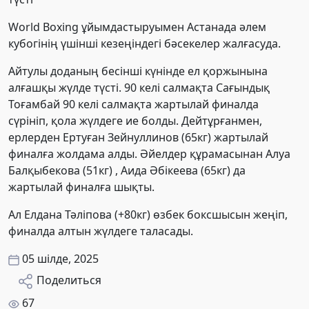
World Boxing ұйымдастыруымен Астанада әлем
кубогінің үшінші кезеңіндегі бәсекелер жалғасуда.
Айтулы доданың бесінші күнінде ел қоржынына
алғашқы жүлде түсті. 90 келі салмақта Сағындық
Тоғамбай 90 келі салмақта жартылай финалда
сүрініп, қола жүлдеге ие болды. Дейтұрғанмен,
ерлерден Ертуған Зейнуллинов (65кг) жартылай
финалға жолдама алды. Әйелдер құрамасынан Алуа
Балқыбекова (51кг) , Аида Әбікеева (65кг) да
жартылай финалға шықты.
Ал Елдана Тәліпова (+80кг) өзбек боксшысын жеңіп,
финалда алтын жүлдеге таласады.
05 шілде, 2025
Поделиться
67