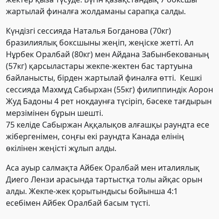
жартылай финалға жолдаманы сарапқа салды.
Күндізгі сессияда Наталья Богданова (70кг)
бразилиялық боксшыны жеңіп, жеңіске жетті. Ал
Нұрбек Оралбай (80кг) мен Айдана Забынбекованың
(57кг) қарсыластары жекпе-жектен бас тартуына
байланысты, бірден жартылай финалға өтті. Кешкі
сессияда Махмұд Сабырхан (55кг) филиппиндік Аорон
Жуд Бадоны 4 рет нокдаунға түсіріп, бәсеке тағдырын
мерзімінен бұрын шешті.
75 келіде Сабыржан Аққалықов алғашқы раундта есе
жібергенімен, соңғы екі раундта Канада елінің
өкілінен жеңісті жұлып алды.
Аса ауыр салмақта Айбек Оралбай мен италиялық
Диего Лензи арасында тартыстқа толы айқас орын
алды. Жекпе-жек қорытындысы бойынша 4:1
есебімен Айбек Оралбай басым түсті.