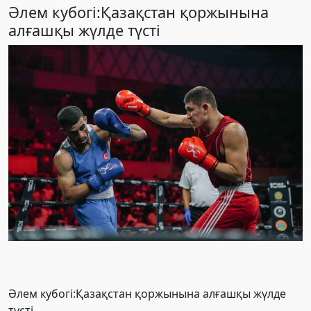
Әлем кубогі:Қазақстан қоржынына
алғашқы жүлде түсті
Әлем кубогі:Қазақстан қоржынына алғашқы жүлде
түсті