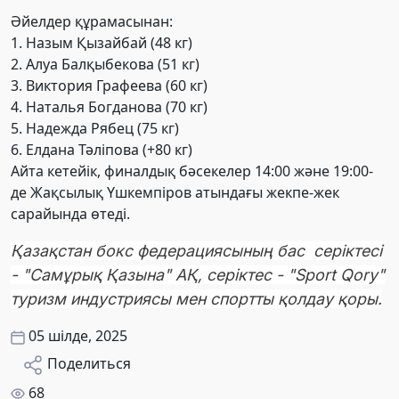
Әйелдер құрамасынан:
1. Назым Қызайбай (48 кг)
2. ⁠Алуа Балқыбекова (51 кг)
3. ⁠Виктория Графеева (60 кг)
4. ⁠Наталья Богданова (70 кг)
5. ⁠Надежда Рябец (75 кг)
6. ⁠Елдана Тәліпова (+80 кг)
Айта кетейік, финалдық бәсекелер 14:00 және 19:00-
де Жақсылық Үшкемпіров атындағы жекпе-жек
сарайында өтеді.
Қазақстан бокс федерациясының бас серіктесі
- "Самұрық Қазына" АҚ, серіктес - "Sport Qory"
туризм индустриясы мен спортты қолдау қоры.
05 шілде, 2025
Поделиться
68