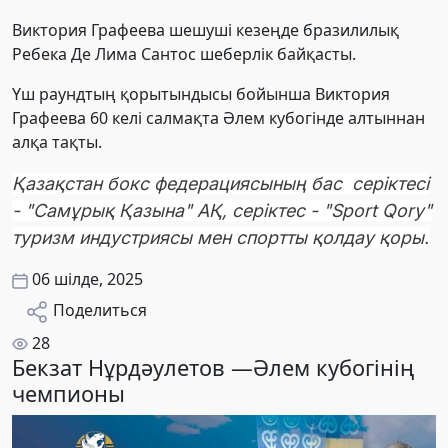
Виктория Графеева шешуші кезеңде бразилилық
Ребека Де Лима Сантос шеберлік байқасты.
Үш раундтың қорытындысы бойынша Виктория
Графеева 60 келі салмақта Әлем кубогінде алтыннан
алқа тақты.
Қазақстан бокс федерациясының бас серіктесі
- "Самұрық Қазына" АҚ, серіктес - "Sport Qory"
туризм индустриясы мен спортты қолдау қоры.
06 шілде, 2025
Поделиться
28
Бекзат Нұрдәулетов —Әлем кубогінің
чемпионы