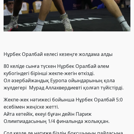
Нұрбек Оралбай келесі кезеңге жолдама алды
80 келіде сынға түскен Нұрбек Оралбай әлем
кубогіндегі бірінші жекпе-жегін өткізді.
Ол әзербайжандық Еуропа ойындарының қола
жүлдегері Мурад Аллахвердиевті қолғап түйістірді.
Жекпе-жек нәтижесі бойынша Нұрбек Оралбай 5:0
есебімен жеңіске жетті.
Айта кетейік, екеуі бұған дейін Париж
Олимпиадасының 1/4 финалында жолыққан.
Сол кезде де нәтиже біздің боксшының пайдасына