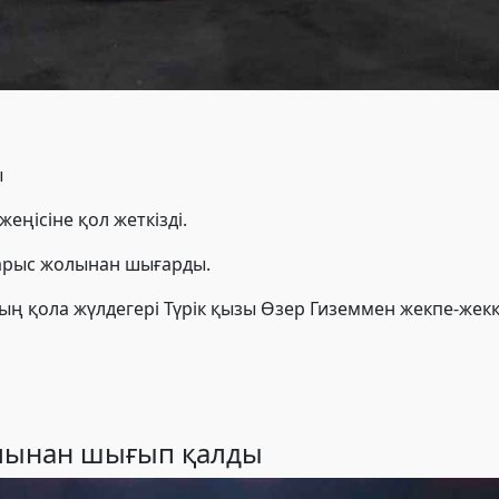
ы
еңісіне қол жеткізді.
 жарыс жолынан шығарды.
 қола жүлдегері Түрік қызы Өзер Гиземмен жекпе-жек
лынан шығып қалды