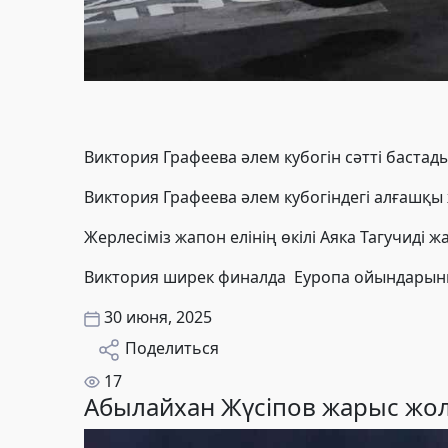
Виктория Графеева әлем кубогін сәтті бастад
Виктория Графеева әлем кубогіндегі алғашқы ж
Жерлесіміз жапон елінің өкілі Аяка Тагучиді
Виктория ширек финалда Еуропа ойындарының
30 июня, 2025
Поделиться
17
Абылайхан Жүсіпов жарыс жо