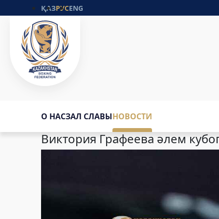
ҚАЗ
РУС
ENG
О НАС
ЗАЛ СЛАВЫ
НОВОСТИ
Виктория Графеева әлем кубогі