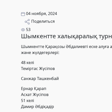
04 ноября, 2024
Поделиться
53
Шымкентте халықаралық турни
Шымкентте Қарақозы Әбдалиевті еске алуға а
және жүлдегерлері:
48 келі
Теміртас Жүсіпов
Санжар Тәшкенбай
Ернар Қарап
Асхат Жүсіпов
51 келі
Дамир Әбдіқадір