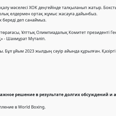
 қалу мәселесі ХОК деңгейінде талқыланып жатыр. Бок
рлық елдермен ортақ жұмыс жасауға дайынбыз.
к береді деп санаймыз.
төрағасы, Ұлттық Олимпиадалық Комитет президенті Ге
 - Шахмұрат Мүтәліп.
. Бұл ұйым 2023 жылдың сәуір айында құрылған. Қазіргі
важное решение в результате долгих обсуждений и 
пление в World Boxing.