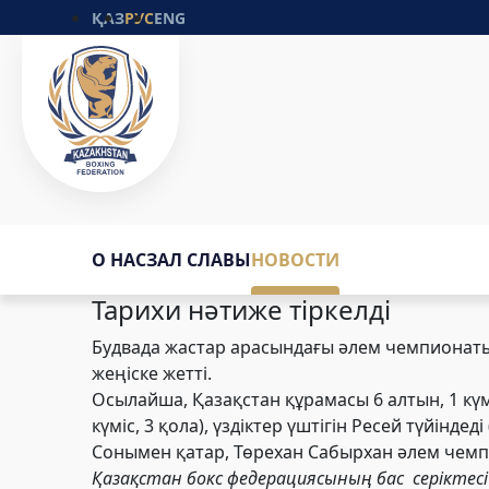
ҚАЗ
РУС
ENG
О НАС
ЗАЛ СЛАВЫ
НОВОСТИ
Тарихи нәтиже тіркелді
Будвада жастар арасындағы әлем чемпионат
жеңіске жетті.
Осылайша, Қазақстан құрамасы
6 алтын,
1 кү
күміс,
3 қола), үздіктер үштігін
Ресей түйіндеді 
Сонымен қатар, Төрехан Сабырхан әлем чемп
Қазақстан бокс федерациясының бас серіктесі 