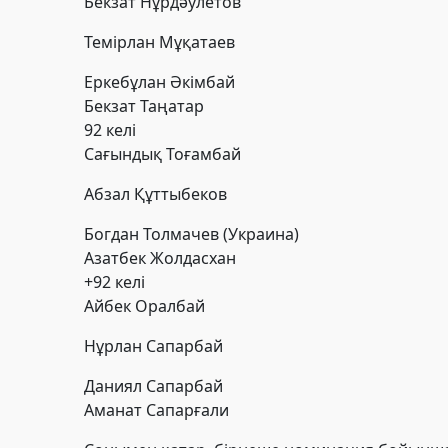
Бекзат Нұрдәулетов
Темірлан Мұқатаев
Еркебұлан Әкімбай
Бекзат Таңатар
92 келі
Сағындық Тоғамбай
Абзал Құттыбеков
Богдан Толмачев
(Украина)
Азатбек Жолдасхан
+92 келі
Айбек Оралбай
Нұрлан Сапарбай
Даниял Сапарбай
Аманат Сапарғали