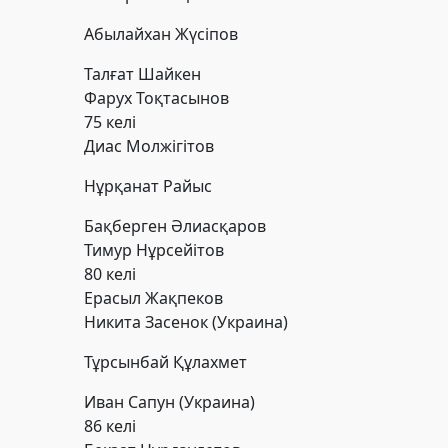
Абылайхан Жүсіпов
Талғат Шайкен
Фарух Тоқтасынов
75 келі
Диас Молжігітов
Нұрқанат Райыс
Бақберген Әлиасқаров
Тимур Нұрсейітов
80 келі
Ерасыл Жақпеков
Никита Засенок
(Украина)
Тұрсынбай Құлахмет
Иван Сапун
(Украина)
86 келі