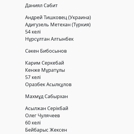
Даниял Сәбит
Андрей Тишковец
(Украина)
Адигузель Метехан
(Түркия)
54 келі
Нұрсұлтан Алтынбек
Сәкен Бибосынов
Карим Серкебай
Кенже Мұратұлы
57 келі
Оразбек Асылқұлов
Махмұд Сабырхан
Асылжан Серікбай
Олег Чулячеев
60 келі
Бейбарыс Жексен