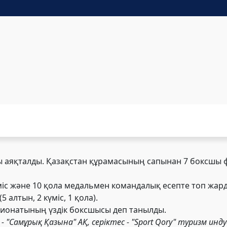
ы аяқталды. Қазақстан құрамасының сапынан
7 боксшы 
міс және
10 қола медальмен командалық есепте топ жард
(
5 алтын,
2 күміс,
1 қола).
ионатының үздік боксшысы деп танылды.
- "Самұрық Қазына" АҚ, серіктес - "Sport Qory" туризм и