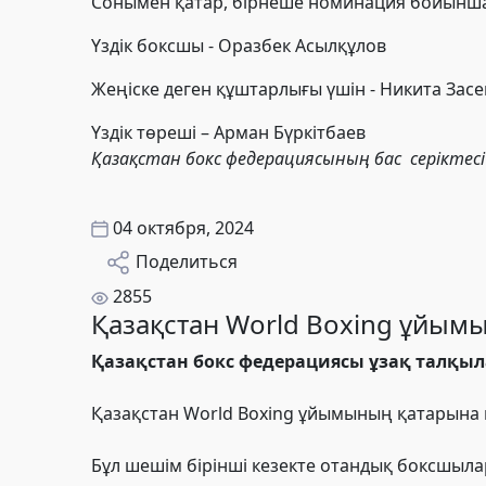
Сонымен қатар, бірнеше номинация бойынша 
Үздік боксшы -
Оразбек Асылқұлов
Жеңіске деген құштарлығы үшін -
Никита Зас
Үздік төреші –
Арман
Бүркітбаев
Қазақстан бокс федерациясының бас серіктесі 
04 октября, 2024
Поделиться
2855
Қазақстан World Boxing ұйымы
Қазақстан бокс федерациясы ұзақ талқ
Қазақстан World Boxing ұйымының қатарына қ
Бұл шешім бірінші кезекте отандық боксшы