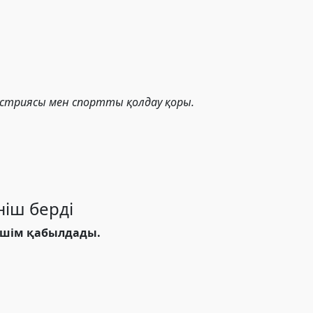
ндустриясы мен спортты қолдау қоры.
ніш берді
ешім қабылдады.