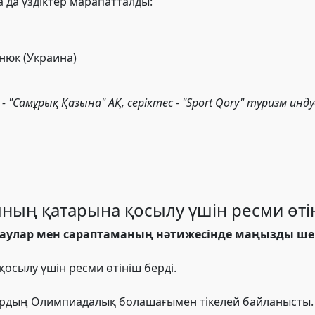
да үздіктер марапатталды:
енюк
(Украина)
- "Самұрық Қазына" АҚ, серіктес - "Sport Qory" туризм и
ның қатарына қосылу үшін ресми өті
ылаулар мен сараптаманың нәтижесінде маңызды ш
осылу үшін ресми өтініш берді.
лардың Олимпиадалық болашағымен тікелей байланысты.