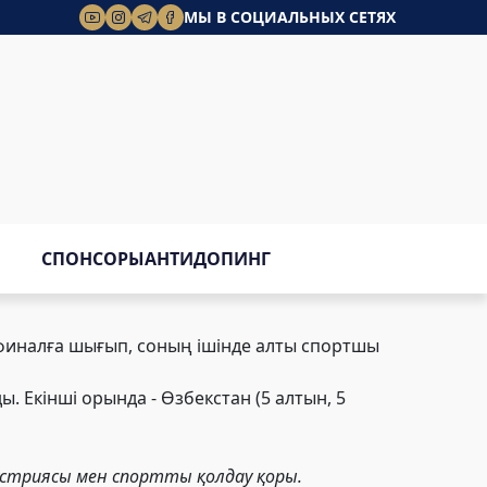
МЫ В СОЦИАЛЬНЫХ СЕТЯХ
СПОНСОРЫ
АНТИДОПИНГ
финалға шығып, соның ішінде алты спортшы
ы. Екінші орында -
Өзбекстан (
5 алтын,
5
ндустриясы мен спортты қолдау қоры.