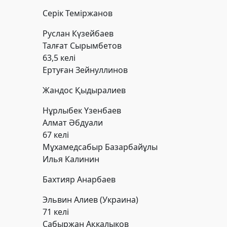
Серік Теміржанов
Руслан Күзейбаев
Талғат Сырымбетов
63,5 келі
Ертуған Зейнуллинов
Жандос Қыдыралиев
Нұрлыбек Үзенбаев
Алмат Әбдуали
67 келі
Мұхамедсабыр Базарбайұлы
Илья Калинин
Бахтияр Анарбаев
Эльвин Алиев
(Украина)
71 келі
Сабыржан Ақкалыков