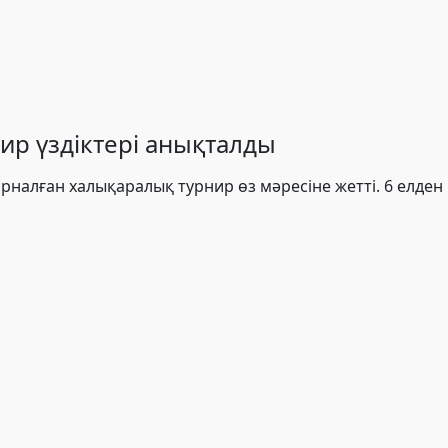
р үздіктері анықталды
рналған халықаралық турнир өз мәресіне жетті. 6 елден