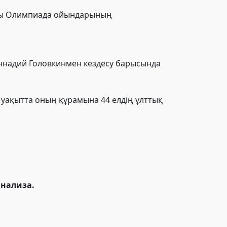
сты Олимпиада ойындарының
ннадий Головкинмен кездесу барысында
 уақытта оның құрамына 44 елдің ұлттық
анализа.