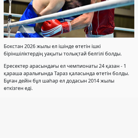
Бокстан 2026 жылы ел ішінде өтетін ішкі
біріншіліктердің уақыты толықтай белгілі болды.
Ересектер арасындағы ел чемпионаты 24 қазан - 1
қараша аралығында Тараз қаласында өтетін болды.
Бұған дейін бұл шаһар ел додасын 2014 жылы
өткізген еді.
Одан бөлек, басқа жас санаттары бойынша да ел
чемпионаттары ұйымдастырылады:
U17 санаты 7-13 қараша аралығында Ақтау
қаласында ұйымдастырылады.