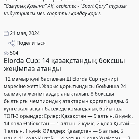
"Самұрық Қазына" АҚ, серіктес - "Sport Qory" туризм
индустриясы мен спортты қолдау қоры.
21 мая, 2024
Поделиться
504
Elorda Cup: 14 қазақстандық боксшы
жеңімпаз атанды
12 мамыр күні басталған III Elorda Cup турнирі
мәресіне жетті. Жарыс қорытындысы бойынша 24
салмақта жеңімпаздар анықталып, 8 боксшы
былтырғы чемпиондық атақтарын қорғап қалды.
6
күнге жалғасқан бәсекеде командалық бойынша
ТОП-3 орындар: Ерлер:
Қазақстан —
9 алтын,
8 күміс,
14 қола
Өзбекстан —
1 алтын,
2 күміс,
2 қола
Қытай —
1 алтын,
1 күміс Әйелдер:
Қазақстан —
5 алтын,
5
күміс,
11 қола
Қытай —
4 алтын,
1 қола
Үндістан —
2