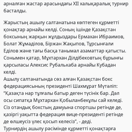
арналған жастар арасындағы ХІІ халықаралық турнир
басталды.
Жарыстың ашылу салтанатына көптеген құрметті
қонақтар арнайы келді. Соның ішінде Қазақстан
боксының жарқын жұлдыздары Ермахан Ибраимов,
Болат Жұмаділов, Біржан Жақыпов, Тұрсынғали
Еділов және тағы басқа танымал азаматтар қатысты.
Сонымен қатар, Мұхтархан Ділдібековтың бұрынғы
қарсыласы Алексис Рубалькаба арнайы Кубадан
келді.
Ашылу салтанатында сөз алған Қазақстан бокс
федерациясының президенті Шахмұрат Мүтәліп:
“Қазақта нар тұлғалы батыр деген түсінік бар. Дәл
осы сипатқа Мұхтархан Қобыланбекұлы сай келеді.
Сіз отандық бокстың дамуына спортшы ретінде де,
қазіргі уақытта федерация вице-президенті ретінде
де өлшеусіз үлес қосып келесіз”, - деді.
Турнирдің ашылу рәсімінде құрметті қонақтарға