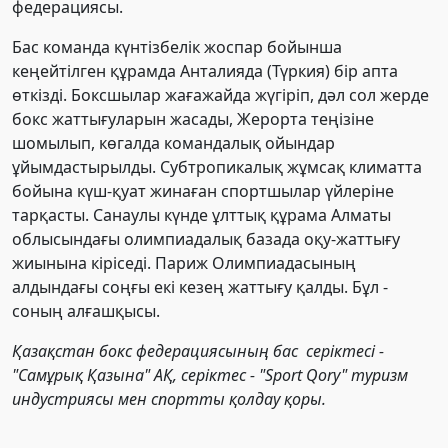
федерациясы.
Бас команда күнтізбелік жоспар бойынша
кеңейтілген құрамда Анталияда (Түркия)
бір апта
өткізді. Боксшылар жағажайда жүгіріп, дәл сол жерде
бокс жаттығуларын жасады, Жерорта теңізіне
шомылып, көгалда командалық ойындар
ұйымдастырылды. Субтропикалық жұмсақ климатта
бойына күш-қуат жинаған спортшылар үйлеріне
тарқасты. Санаулы күнде ұлттық құрама Алматы
облысындағы олимпиадалық базада оқу-жаттығу
жиынына кіріседі. Париж Олимпиадасының
алдындағы соңғы екі кезең жаттығу қалды. Бұл -
соның алғашқысы.
Қазақстан бокс федерациясының бас серіктесі -
"Самұрық Қазына" АҚ, серіктес - "Sport Qory" туризм
индустриясы мен спортты қолдау қоры.