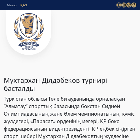
Меню
Мұхтархан Ділдәбеков турнирі
басталды
Түркістан облысы Төле би ауданында орналасқан
“Алматау” спорттық базасында бокстан Сидней
Олимпиадасының және Әлем чемпионатының күміс
жүлдегері, «Парасат» орденінің иегері, ҚР бокс
федерациясының вице-президенті, ҚР еңбек сіңірген
спорт шебері Мұхтархан Ділдәбековтың жүлдесіне