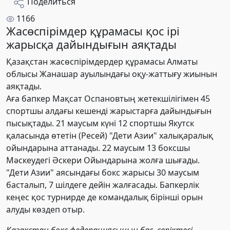
Поделиться
1166
Жасөспірімдер құрамасы қос ірі
жарысқа дайындығын аяқтады
Қазақстан жасөспірімдердер құрамасы Алматы
облысы Жанашар ауылындағы оқу-жаттығу жиынын
аяқтады.
Аға бапкер Мақсат Оспановтың жетекшілігімен 45
спортшы алдағы кешенді жарыстарға дайындығын
пысықтады. 21 маусым күні 12 спортшы Якутск
қаласында өтетін (Ресей) "Дети Азии" халықаралық
ойындарына аттанады. 22 маусым 13 боксшы
Мәскеудегі Әскери Ойындарына жолға шығады.
"Дети Азии" аясындағы бокс жарысы 30 маусым
басталып, 7 шілдеге дейін жалғасады. Бапкерлік
кеңес қос турнирде де командалық бірінші орын
алуды көздеп отыр.
Қазақстан бокс федерациясының бас серіктесі -