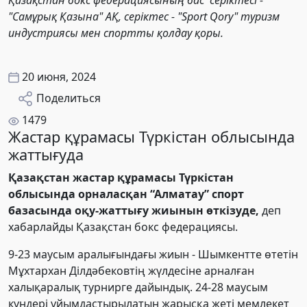
"Самұрық Қазына" АҚ, серіктес - "Sport Qory" туризм
индустриясы мен спортты қолдау қоры.
20 июня, 2024
Поделиться
1479
Жастар құрамасы Түркістан облысында
жаттығуда
Қазақстан жастар құрамасы Түркістан
облысында орналасқан “Алматау” спорт
базасында оқу-жаттығу жиынын өткізуде,
деп
хабарлайды Қазақстан бокс федерациясы.
9-23 маусым аралығындағы жиын - Шымкентте өтетін
Мұхтархан Ділдәбековтің жүлдесіне арналған
халықаралық турнирге
дайындық. 24-28 маусым
күндері ұйымдастырылатын жарысқа жеті мемлекет