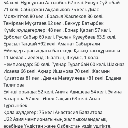
54 келі. Нұрсұлтан Алтынбек 67 келі. Елнұр Сүйінбай
71 келі. Сабыржан Аққалықов 75 келі. Диас
Молжігітов 80 келі. Ерасыл Жакпеков 86 келі.
Темірлан Мұқатаев 92 келі. Бекнұр Батырбек
Күміс жүлдегерлер: 48 келі. Ернар Қарап 57 келі.
Ерболат Сабыр 60 келі. Руслан Күзеубаев 63.5 келі.
Ерасыл Таңқай +92 келі. Аманат Сабырғали
Әйелдер арасындағы бәсекеде Қазақстан құрамасы
11 медаль иеленді: 6 алтын, 4 күміс, 1 қола.
Чемпиондар: 50 келі. Гүлнар Тұрапбай 60 келі. Шахназ
Исаева 66 келі. Ақнар Ишанова 70 келі. Жасмин
Қизатова 81 келі. Диана Мағауияева +81 келі. Елдана
Талипова
Екінші орында: 52 келі. Анита Адишева 54 келі. Элина
Базарова 57 келі. Әнел Сақыш 63 келі. Анар
Тұрсынбек
Қола жүлдегер: 75 келі Анастасия Баязитова
U22 Азия чемпионатының жалпыкомандалық
есебінде Үндістан және Өзбекстан үздік үштікте.