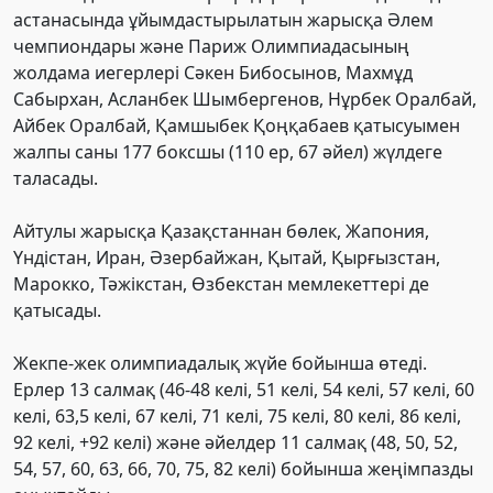
астанасында ұйымдастырылатын жарысқа Әлем
чемпиондары және Париж Олимпиадасының
жолдама иегерлері Сәкен Бибосынов, Махмұд
Сабырхан, Асланбек Шымбергенов, Нұрбек Оралбай,
Айбек Оралбай, Қамшыбек Қоңқабаев қатысуымен
жалпы саны 177 боксшы (110 ер, 67 әйел) жүлдеге
таласады.
Айтулы жарысқа Қазақстаннан бөлек, Жапония,
Үндістан, Иран, Әзербайжан, Қытай, Қырғызстан,
Марокко, Тәжікстан, Өзбекстан мемлекеттері де
қатысады.
Жекпе-жек олимпиадалық жүйе бойынша өтеді.
Ерлер 13 салмақ (46-48 келі, 51 келі, 54 келі, 57 келі, 60
келі, 63,5 келі, 67 келі, 71 келі, 75 келі, 80 келі, 86 келі,
92 келі, +92 келі) және әйелдер 11 салмақ (48, 50, 52,
54, 57, 60, 63, 66, 70, 75, 82 келі) бойынша жеңімпазды