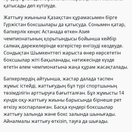
қатысады деп күтілуде.
Жаттығу жиынына Қазақстан құрамасымен бірге
Гүржістан боксшылары да қатысуда. Сонымен қатар,
бапкерлік кеңес Астанада өткен Азия
чемпионатының қорытындысы бойынша кейбір
салмақ дәрежелерінде өзгерістер енгізуді көздеуде.
Сондықтан Шымкенттегі жарыста өнер көрсететін
боксшылар жіті бақыланады, нәтижесінде күзде
өтетін әлем чемпионатына жаңа құрам жасақталады.
Бапкерлердің айтуынша, жастар далада таспен
жұмыс істейді, жаттығудың бұл түрі спортшының
төзімділігін арттыруға бағытталған. Бұл жұмысты 14
күндік оқу-жаттығу жиыны барысында бірнеше рет
өткізу жоспарланған. Басқа күндері боксшылар
жаттығу залында және бокс залында шынығады.
Айналмалы жаттығу өткізіп, тауға да шығады.