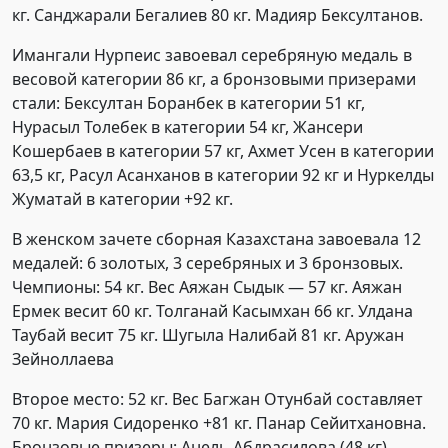
кг. Санджарали Бегалиев 80 кг. Мадияр Бексултанов.
Имангали Нурпеис завоевал серебряную медаль в
весовой категории 86 кг, а бронзовыми призерами
стали: Бексултан Боранбек в категории 51 кг,
Нурасыл Толебек в категории 54 кг, Жансери
Кошербаев в категории 57 кг, Ахмет Усен в категории
63,5 кг, Расул Асанханов в категории 92 кг и Нуркелды
Жуматай в категории +92 кг.
В женском зачете сборная Казахстана завоевала 12
медалей: 6 золотых, 3 серебряных и 3 бронзовых.
Чемпионы: 54 кг. Вес Аяжан Сыдык — 57 кг. Аяжан
Ермек весит 60 кг. Толганай Касымхан 66 кг. Улдана
Таубай весит 75 кг. Шугыла Налибай 81 кг. Аружан
Зейноллаева
Второе место: 52 кг. Вес Багжан Отунбай составляет
70 кг. Мария Сидоренко +81 кг. Панар Сейитхановна.
Бронзовые призеры: Анель Абдрасилова (48 кг),