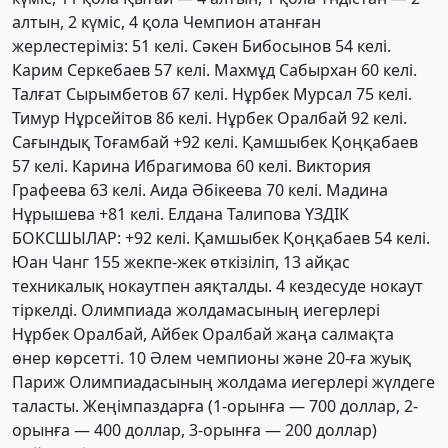
алтын,
2 күміс,
4 қола
Чемпион атанған
жерлестеріміз:
51 келі. Сәкен Бибосынов
54 келі.
Карим Серкебаев
57 келі. Махмұд Сабырхан
60 келі.
Талғат Сырымбетов
67 келі. Нұрбек Мурсал
75 келі.
Тимур Нұрсейітов
86 келі. Нұрбек Оралбай
92 келі.
Сағындық Тоғамбай
+92 келі. Қамшыбек Қоңқабаев
57 келі. Карина Ибрагимова
60 келі. Виктория
Графеева
63 келі. Аида Әбікеева
70 келі. Мадина
Нұрышева
+81 келі. Елдана Талипова
ҮЗДІК
БОКСШЫЛАР:
+92 келі. Қамшыбек Қоңқабаев
54 келі.
Юан Чанг 155 жекпе-жек өткізіліп, 13 айқас
техникалық нокаутпен аяқталды. 4 кездесуде нокаут
тіркелді.
Олимпиада жолдамасының иегерлері
Нұрбек Оралбай, Айбек Оралбай жаңа салмақта
өнер көрсетті. 10 Әлем чемпионы және 20-ға жуық
Париж Олимпиадасының жолдама иегерлері жүлдеге
таласты.
Жеңімпаздарға (1-орынға — 700 доллар, 2-
орынға — 400 доллар, 3-орынға — 200 доллар)