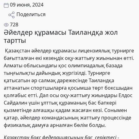
09 июня, 2024
Поделиться
728
Әйелдер құрамасы Таиландқа жол
тартты
Қазақстан әйелдер құрамасы лицензиялық турнирге
бағытталған екі кезеңдік оқу-жаттығу жиынынан өтті.
Алматы облысындағы қос олимпиадалық базада
тыңғылықты дайындық жүргізілді. Турнирге
қатысатын әр салмақ дәрежесінде Таиландқа
аттанатын спортшыларға қосымша төрт боксшыдан
қолғабыс етті. Дәл осы оқу-жаттығу жиындары Елдос
Сайдалин үшін ұлттық құраманың бас бапкері
қызметінде алғашқы қадам жасаған кезі. Сонымен
қатар, әйелдер командасының жаттығу процессінде
физикалық дамуға арналған бөлім болды.
Қазақстан бокс федерациясының бас серіктесі -