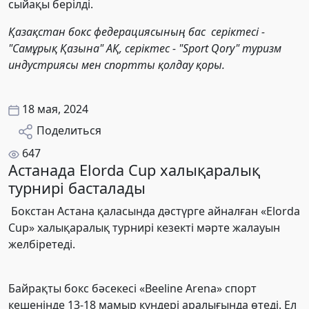
сыйақы берілді.
Қазақстан бокс федерациясының бас серіктесі -
"Самұрық Қазына" АҚ, серіктес - "Sport Qory" туризм
индустриясы мен спортты қолдау қоры.
18 мая, 2024
Поделиться
647
Астанада Elorda Cup халықаралық
турнирі басталады
Бокстан Астана қаласында дәстүрге айналған «Elorda
Cup» халықаралық турнирі кезекті мәрте жалауын
желбіретеді.
Байрақты бокс бәсекесі «Beeline Arena» спорт
кешенінде 13-18 мамыр күндері аралығында өтеді. Ел