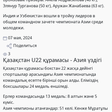
Элянур Турганова (50 кг), Аружан Жанабаева (63 кг).
Индия и Узбекистан вошли в тройку лидеров в
общем командном зачете чемпионата Азии среди
молодежи.
07 мая, 2024
Поделиться
3
Қазақстан U22 құрамасы - Азия үздігі
Қазақстан құрамасы бокстан 22 жасқа дейінгі
спортшылар арасындағы Азия чемпионатында
командалық есепте бірінші орын алды. Еліміздің
боксшылары 24 медаль еншіледі.
Ерлер командасында 13 медаль: 8 алтын және 5
күміс.
Азия чемпионы атанғандар: 51 келі. Кенже Мұратұлы