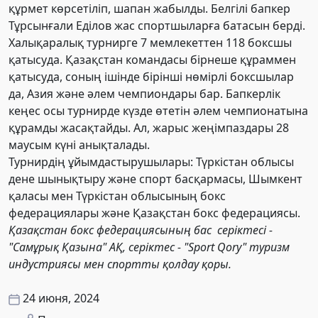
құрмет көрсетіліп, шапан жабылды. Белгілі бапкер
Тұрсынғали Еділов жас спортшыларға батасын берді.
Халықаралық турнирге 7 мемлекеттен 118 боксшы
қатысуда. Қазақстан командасы бірнеше құраммен
қатысуда, соның ішінде бірінші нөмірлі боксшылар
да, Азия және әлем чемпиондары бар. Бапкерлік
кеңес осы турнирде күзде өтетін әлем чемпионатына
құрамды жасақтайды. Ал, жарыс жеңімпаздары 28
маусым күні анықталады.
Турнирдің ұйымдастырушылары: Түркістан облысы
дене шынықтыру және спорт басқармасы, Шымкент
қаласы мен Түркістан облысының бокс
федерациялары және Қазақстан бокс федерациясы.
Қазақстан бокс федерациясының бас серіктесі -
"Самұрық Қазына" АҚ, серіктес - "Sport Qory" туризм
индустриясы мен спортты қолдау қоры.
24 июня, 2024