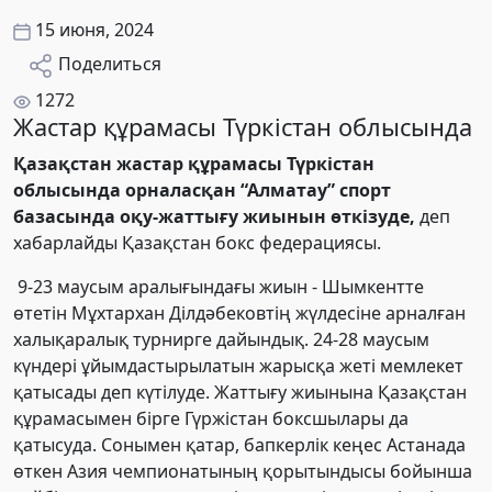
15 июня, 2024
Поделиться
1272
Жастар құрамасы Түркістан облысында
Қазақстан жастар құрамасы Түркістан
облысында орналасқан
“Алматау”
спорт
базасында оқу-жаттығу жиынын өткізуде,
деп
хабарлайды Қазақстан бокс федерациясы.
9-23 маусым аралығындағы жиын - Шымкентте
өтетін
Мұхтархан Ділдәбековтің жүлдесіне арналған
халықаралық турнирге
дайындық. 24-28 маусым
күндері ұйымдастырылатын жарысқа жеті мемлекет
қатысады деп күтілуде. Жаттығу жиынына Қазақстан
құрамасымен бірге Гүржістан боксшылары да
қатысуда. Сонымен қатар, бапкерлік кеңес Астанада
өткен Азия чемпионатының қорытындысы бойынша