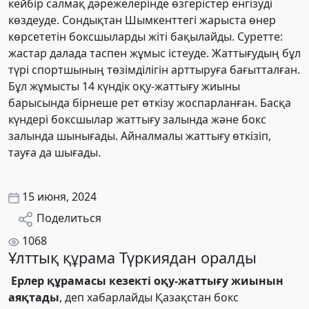
кейбір салмақ дәрежелерінде өзгерістер енгізуді
көздеуде. Сондықтан Шымкенттегі жарыста өнер
көрсететін боксшыларды жіті бақылайды. Суретте:
жастар далада таспен жұмыс істеуде. Жаттығудың бұл
түрі спортшының төзімділігін арттыруға бағытталған.
Бұл жұмысты 14 күндік оқу-жаттығу жиыны
барысында бірнеше рет өткізу жоспарланған. Басқа
күндері боксшылар жаттығу залында және бокс
залында шынығады. Айналмалы жаттығу өткізіп,
тауға да шығады.
15 июня, 2024
Поделиться
1068
Ұлттық құрама Түркиядан оралды
Ерлер құрамасы кезекті оқу-жаттығу жиынын
аяқтады
, деп хабарлайды Қазақстан бокс