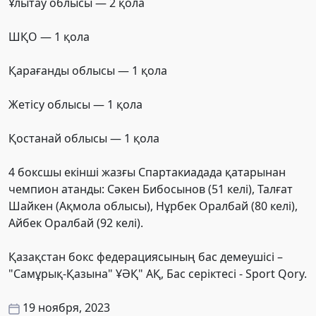
Ұлытау облысы — 2 қола
ШҚО — 1 қола
Қарағанды облысы — 1 қола
Жетісу облысы — 1 қола
Қостанай облысы — 1 қола
4 боксшы екінші жазғы Спартакиадада қатарынан
чемпион атанды: Сәкен Бибосынов (51 келі), Талғат
Шайкен (Ақмола облысы), Нұрбек Оралбай (80 келі),
Айбек Оралбай (92 келі).
Қазақстан бокс федерациясының бас демеушісі –
"Самұрық-Қазына" ҰӘҚ" АҚ, Бас серіктесі - Sport Qory.
19 ноября, 2023