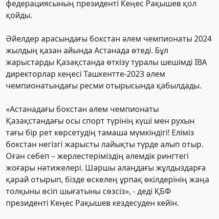
федерациясының президенті Кеңес Рақышев қол
қойды.
Әйелдер арасындағы бокстан әлем чемпионаты 2024
жылдың қазан айында Астанада өтеді. Бұл
жарыстарды Қазақстанда өткізу туралы шешімді IBA
директорлар кеңесі Ташкентте-2023 әлем
чемпионатындағы ресми отырысында қабылдады.
«Астанадағы бокстан әлем чемпионаты
Қазақстандағы осы спорт түрінің күші мен рухын
тағы бір рет көрсетудің тамаша мүмкіндігі! Еліміз
бокстан негізгі жарысты лайықты түрде алып отыр.
Оған себеп – жерлестеріміздің әлемдік рингтегі
жоғары нәтижелері. Шаршы алаңдағы жұлдыздарға
қарай отырып, бізде өскелең ұрпақ өкілдерінің жаңа
толқыны өсіп шығатыны сөзсіз», - деді ҚБФ
президенті Кеңес Рақышев кездесуден кейін.