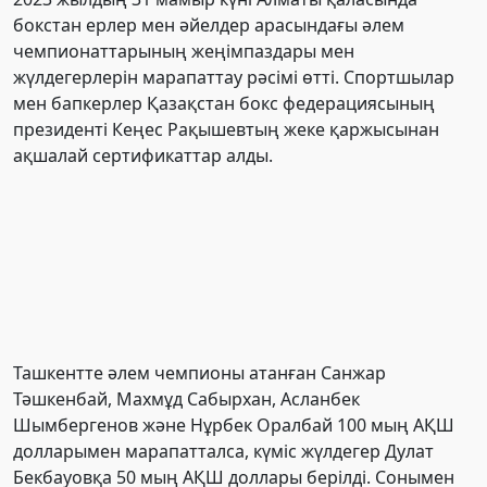
бокстан ерлер мен әйелдер арасындағы әлем
чемпионаттарының жеңімпаздары мен
жүлдегерлерін марапаттау рәсімі өтті. Спортшылар
мен бапкерлер Қазақстан бокс федерациясының
президенті Кеңес Рақышевтың жеке қаржысынан
ақшалай сертификаттар алды.
Ташкентте әлем чемпионы атанған Санжар
Тәшкенбай, Махмұд Сабырхан, Асланбек
Шымбергенов және Нұрбек Оралбай 100 мың АҚШ
долларымен марапатталса, күміс жүлдегер Дулат
Бекбауовқа 50 мың АҚШ доллары берілді. Сонымен