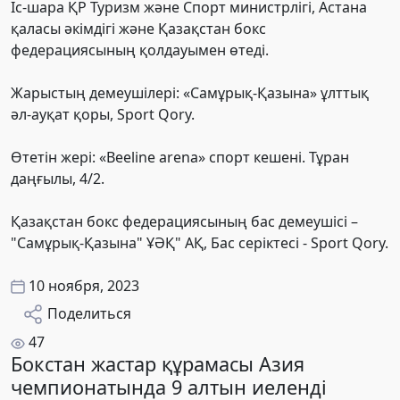
Іс-шара ҚР Туризм және Спорт министрлігі, Астана
қаласы әкімдігі және Қазақстан бокс
федерациясының қолдауымен өтеді.
Жарыстың демеушілері: «Самұрық-Қазына» ұлттық
әл-ауқат қоры, Sport Qory.
Өтетін жері: «Beeline arena» спорт кешені. Тұран
даңғылы, 4/2.
Қазақстан бокс федерациясының бас демеушісі –
"Самұрық-Қазына" ҰӘҚ" АҚ, Бас серіктесі - Sport Qory.
10 ноября, 2023
Поделиться
47
Бокстан жастар құрамасы Азия
чемпионатында 9 алтын иеленді