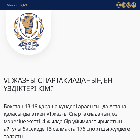
Меню
VI ЖАЗҒЫ СПАРТАКИАДАНЫҢ ЕҢ
ҮЗДІКТЕРІ КІМ?
Бокстан 13-19 қараша күндері аралығында Астана
қаласында өткен VI жазғы Спартакиаданың өз
мәресіне жетті. 4 жылда бір ұйымдастырылатын
айтулы бәсекеде 13 салмақта 176 спортшы жүлдеге
таласты.