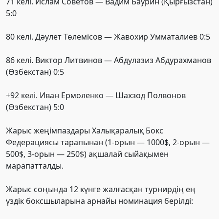
71 келі. Ислам Советов — Вадим Баурин (Қырғызстан)
5:0
80 келі. Дәулет Төлемісов — Жавохир Умматалиев 0:5
86 келі. Виктор Литвинов — Абдулазиз Абдурахманов
(Өзбекстан) 0:5
+92 келі. Иван Ермоленко — Шахзод Полвонов
(Өзбекстан) 5:0
Жарыс жеңімпаздары Халықаралық Бокс
Федерациясы тарапынан (1-орын — 1000$, 2-орын —
500$, 3-орын — 250$) ақшалай сыйақымен
марапатталды.
Жарыс соңында 12 күнге жалғасқан турнирдің ең
үздік боксшыларына арнайы номинация берілді: