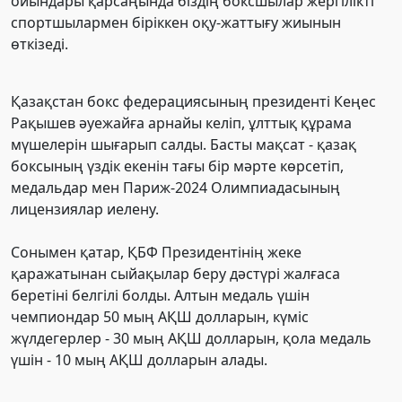
ойындары қарсаңында біздің боксшылар жергілікті
спортшылармен біріккен оқу-жаттығу жиынын
өткізеді.
Қазақстан бокс федерациясының президенті Кеңес
Рақышев әуежайға арнайы келіп, ұлттық құрама
мүшелерін шығарып салды. Басты мақсат - қазақ
боксының үздік екенін тағы бір мәрте көрсетіп,
медальдар мен Париж-2024 Олимпиадасының
лицензиялар иелену.
Сонымен қатар, ҚБФ Президентінің жеке
қаражатынан сыйақылар беру дәстүрі жалғаса
беретіні белгілі болды. Алтын медаль үшін
чемпиондар 50 мың АҚШ долларын, күміс
жүлдегерлер - 30 мың АҚШ долларын, қола медаль
үшін - 10 мың АҚШ долларын алады.