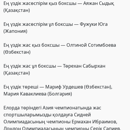
Ең үздік жасөспірім қыз боксшы — Аяжан Сыдық
(Қазақстан)
Ең үздік жасөспірім ұл боксшы — Фужуки Юга
(Жапония)
Ең үздік жас қыз боксшы — Олтиной Сотимбоева
(Өзбекстан)
Ең үздік жас ұл боксшы — Төрехан Сабырхан
(Қазақстан)
Ең үздік төреші — Мариф Урдешев (Өзбекстан),
Мария Каваклиева (Болгария)
Елорда төріндегі Азия чемпионатында жас
спортшыларымызды қолдауға Сидней
Олимпиадасының чемпионы Ермахан Ибраимов,
Лондон Олимпиадасының чемпионы Серік Сәпиев,