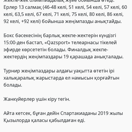
Ерлер 13 салмақ (46-48 келі, 51 келі, 54 келі, 57 келі, 60
келі, 63,5 келі, 67 келі, 71 келі, 75 келі, 80 келі, 86 келі,
92 келі, +92 келі) бойынша жеңімпазды анықтайды.
Бокс бәсекесінің барлық жекпе-жектерін күндізгі
15:00-ден бастап, «Qazsport» телеарнасы тікелей
эфирде көрсететін болады. Финалдық жекпе-
жектердің жеңімпаздары 19 қарашада анықталады.
Турнир жеңімпаздары алдағы уақытта өтетін ірі
халықаралық жарыстарда ел намысын қорғайтын
болады.
Жанкүйерлер үшін кіру тегін.
Айта кетсек, бұған дейін Спартакиаданы 2019 жылы
Қызылорда қаласы қабылдаған еді.