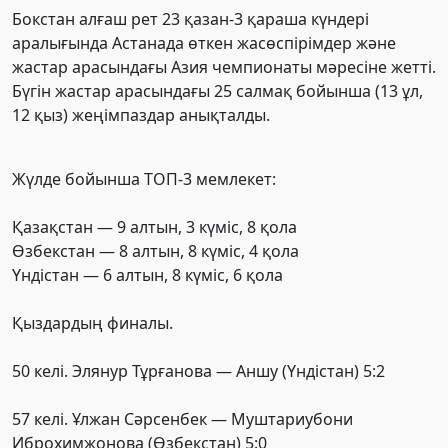
Бокстан алғаш рет 23 қазан-3 қараша күндері
аралығында Астанада өткен жасөспірімдер және
жастар арасындағы Азия чемпионаты мәресіне жетті.
Бүгін жастар арасындағы 25 салмақ бойынша (13 ұл,
12 қыз) жеңімпаздар анықталды.
Жүлде бойынша ТОП-3 мемлекет:
Қазақстан — 9 алтын, 3 күміс, 8 қола
Өзбекстан — 8 алтын, 8 күміс, 4 қола
Үндістан — 6 алтын, 8 күміс, 6 қола
Қыздардың финалы.
50 келі. Элянур Тұрғанова — Аншу (Үндістан) 5:2
57 келі. Ұлжан Сәрсенбек — Муштариубони
Иброхимжонова (Өзбекстан) 5:0