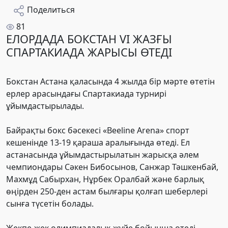
Поделиться
81
ЕЛОРДАДА БОКСТАН VI ЖАЗҒЫ
СПАРТАКИАДА ЖАРЫСЫ ӨТЕДІ
Бокстан Астана қаласында 4 жылда бір мәрте өтетін
ерлер арасындағы Спартакиада турнирі
ұйымдастырылады.
Байрақты бокс бәсекесі «Beeline Arena» спорт
кешенінде 13-19 қараша аралығында өтеді. Ел
астанасында ұйымдастырылатын жарысқа әлем
чемпиондары Сәкен Бибосынов, Санжар Тәшкенбай,
Махмұд Сабырхан, Нұрбек Оралбай және барлық
өңірден 250-ден астам былғары қолғап шеберлері
сынға түсетін болады.
Жекпе-жек олимпиадалық жүйе бойынша өтеді.