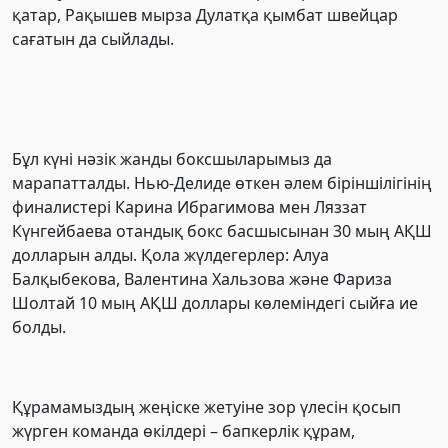
қатар, Рақышев мырза Дулатқа қымбат швейцар
сағатын да сыйлады.
Бұл күні нәзік жанды боксшыларымыз да
марапатталды. Нью-Делиде өткен әлем біріншілігінің
финалистері Карина Ибрагимова мен Ляззат
Күнгейбаева отандық бокс басшысынан 30 мың АҚШ
долларын алды. Қола жүлдегерлер: Алуа
Балқыбекова, Валентина Хальзова және Фариза
Шолтай 10 мың АҚШ доллары көлеміндегі сыйға ие
болды.
Құрамамыздың жеңіске жетуіне зор үлесін қосып
жүрген команда өкілдері – бапкерлік құрам,