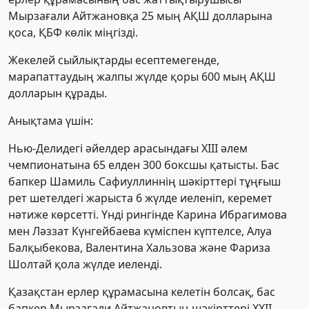
Мырзағали Айтжановқа 25 мың АҚШ долларына
қоса, ҚБФ көлік міңгізді.
Жекелей сыйлықтарды есептемегенде,
марапаттаудың жалпы жүлде қоры 600 мың АҚШ
долларын құрады.
Анықтама үшін:
Нью-Делидегі әйелдер арасындағы XIII әлем
чемпионатына 65 елден 300 боксшы қатысты. Бас
бапкер Шамиль Сафиуллиннің шәкірттері тұңғыш
рет шетелдегі жарыста 6 жүлде иеленіп, керемет
нәтиже көрсетті. Үнді рингінде Карина Ибрагимова
мен Ләззат Күнгейбаева күміспен күптелсе, Алуа
Балқыбекова, Валентина Хальзова және Фариза
Шолтай қола жүлде иеленді.
Қазақстан ерлер құрамасына келетін болсақ, бас
бапкер Мырзағали Айтжановтың шәкірттері XXII