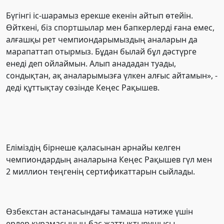
Бүгінгі іс-шарамыз ерекше екенін айтып өтейін.
Өйткені, біз спортшылар мен бапкерлерді ғана емес,
алғашқы рет чемпиондарымыздың аналарын да
марапаттап отырмыз. Бұдан былай бұл дәстүрге
енеді деп ойлаймын. Алып анададан туады,
сондықтан, ақ аналарымызға үлкен алғыс айтамын», -
деді құттықтау сөзінде Кеңес Рақышев.
Еліміздің бірнеше қаласынан арнайы келген
чемпиондардың аналарына Кеңес Рақышев гүл мен
2 миллион теңгенің сертификаттарын сыйлады.
Өзбекстан астанасындағы тамаша нәтиже үшін
ерлер құрамасының бас жаттықтырушысы