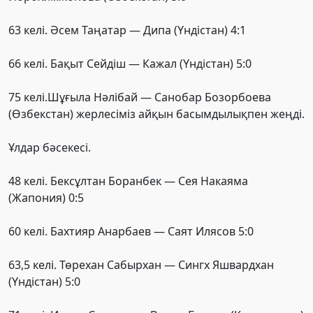
63 келі. Әсем Таңатар — Дипа (Үндістан) 4:1
66 келі. Бақыт Сейдіш — Кажал (Үндістан) 5:0
75 келі.Шұғыла Нәлібай — Санобар Бозорбоева
(Өзбекстан) жерлесіміз айқын басымдылықпен жеңді.
Ұлдар бәсекесі.
48 келі. Бексұлтан Боранбек — Сея Накаяма
(Жапония) 0:5
60 келі. Бахтияр Анарбаев — Саят Илясов 5:0
63,5 келі. Төрехан Сабырхан — Сингх Яшвардхан
(Үндістан) 5:0