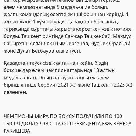
әлем чемпионатында 5 медальға ие болып,
жалпыкомандалық есепте екінші орыннан көрінді. 4
алтын және 1 күміс жүлде - қазақстан боксының
тарихында сырттағы жарыста көрсеткен үздік нәтиже
болды. Ташкент рингінде Санжар Ташкенбай, Махмұд
Сабырхан, Асланбек Шымбергенов, Нұрбек Оралбай
және Дулат Бекбауов көзге түсті.
Қазақстан тәуелсіздік алғаннан кейін, біздің
боксшылар әлем чемпионаттарында 18 алтын
медаль алған. Оның алтауын соңғы екі әлем
біріншілігінде Сербия (2021 ж.) және Ташкент (2023 ж.)
иеленген.
ЧЕМПИОНЫ МИРА ПО БОКСУ ПОЛУЧИЛИ ПО 100
ТЫСЯЧ ДОЛЛАРОВ США ОТ ПРЕЗИДЕНТА КФБ КЕНЕСА
РАКИШЕВА