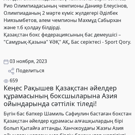
Рио Олимпиадасының чемпионы Данияр Елеусінов,
Олимпиаданың 2 мәрте күміс жүлдегері Әділбек
Ниязымбетов, әлем чемпионы Махмұд Сабырхан
және т.б қолдау білдірді.
Қазақстан бокс федерациясының бас демеушісі –
"Самұрық-Қазына" ҰӘҚ" АҚ, Бас серіктесі - Sport Qory.
03 ноября, 2023
Поделиться
659
Кеңес Рақышев Қазақстан әйелдер
құрамасының боксшыларына Азия
ойындарында сәттілік тіледі!
Бүгін бас бапкер Шамиль Сафиулин бастаған бокстан
Қазақстан әйелдер құрамасы алғашқылардың бірі
болып Қытайға аттанды. Ханчжоудағы Жазғы Азия