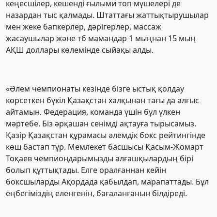
кеңесшілер, кешенді ғылыми топ мүшелері де
назардан тыс қалмады. Штаттағы жаттықтырушылар
мен жеке бапкерлер, дәрігерлер, массаж
жасаушылар және тб мамандар 1 мыңнан 15 мың
АҚШ доллары көлемінде сыйақы алды.
«Әлем чемпионаты кезінде бізге ыстық қолдау
көрсеткен бүкіл Қазақстан халқынан тағы да алғыс
айтамын. Федерация, команда үшін бұл үлкен
мәртебе. Біз әрқашан сенімді ақтауға тырысамыз.
Қазір Қазақстан құрамасы әлемдік бокс рейтингінде
көш бастап тұр. Мемлекет басшысы Қасым-Жомарт
Тоқаев чемпиондарымызды алғашқылардың бірі
болып құттықтады. Елге оралғаннан кейін
боксшыларды Ақордада қабылдап, марапаттады. Бұл
еңбегіміздің еленгенін, бағаланғанын білдіреді.