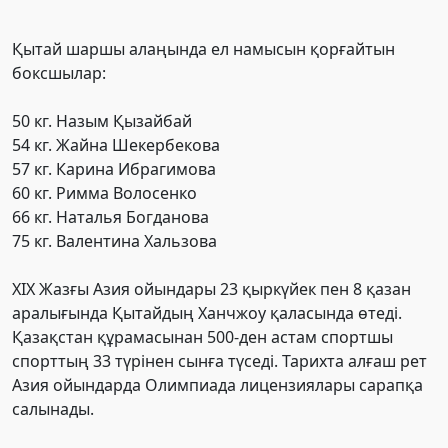
Қытай шаршы алаңында ел намысын қорғайтын
боксшылар:
50 кг. Назым Қызайбай
54 кг. Жайна Шекербекова
57 кг. Карина Ибрагимова
60 кг. Римма Волосенко
66 кг. Наталья Богданова
75 кг. Валентина Хальзова
XIX Жазғы Азия ойындары 23 қыркүйек пен 8 қазан
аралығында Қытайдың Ханчжоу қаласында өтеді.
Қазақстан құрамасынан 500-ден астам спортшы
спорттың 33 түрінен сынға түседі. Тарихта алғаш рет
Азия ойындарда Олимпиада лицензиялары сарапқа
салынады.