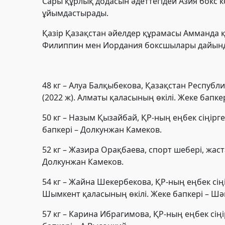
Сары құрлық додасын әдеттегідей Азия бокс 
ұйымдастырады.
Қазір Қазақстан әйелдер құрамасы Амманда 
Филиппин мен Иордания боксшылары дайынд
48 кг – Алуа Балқыбекова, Қазақстан Республ
(2022 ж). Алматы қаласының өкілі. Жеке бапке
50 кг – Назым Қызайбай, ҚР-ның еңбек сіңірг
бапкері – Долкунжан Камеков.
52 кг – Жазира Орақбаева, спорт шебері, жас
Долкунжан Камеков.
54 кг – Жайна Шекербекова, ҚР-ның еңбек сі
Шымкент қаласының өкілі. Жеке бапкері – Шә
57 кг – Карина Ибрагимова, ҚР-ның еңбек сің