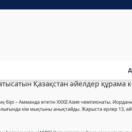
Д
тысатын Қазақстан әйелдер құрама ко
ың бірі – Амманда өтетін XXXII Азия чемпионаты. Иорда
алығында кім мықтыны анықтайды. Жарыста ерлер 13, әйе