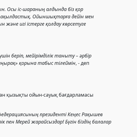
н. Осы іс-шараның алдында біз қор
к, ақылдастық. Ойыншықтарға дейін мен
және игі істерге қолдау көрсетуге
ін беріп, мейірімділік таныту – әрбір
аңырақ» қорына табыс тілеймін
, - деп
ған қызықты ойын-сауық бағдарламасы
 федерациясының президенті Кеңес Рақышев
к пен Мерей жарайсыздар! Бүгін біздің балалар