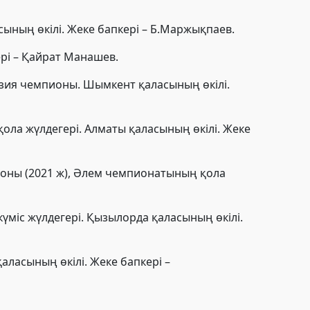
сының өкілі. Жеке бапкері – Б.Маржықпаев.
ері – Қайрат Манашев.
Азия чемпионы. Шымкент қаласының өкілі.
ола жүлдегері. Алматы қаласының өкілі. Жеке
пионы (2021 ж), Әлем чемпионатының қола
күміс жүлдегері. Қызылорда қаласының өкілі.
аласының өкілі. Жеке бапкері –