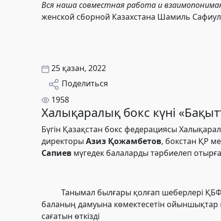
Вся наша совместная работа и взаимопониман
женской сборной Казахстана Шамиль Сафиу
25 қазан, 2022
Поделиться
1958
Халықаралық бокс күні «Бақыт
Бүгін Қазақстан бокс федерациясы Халықарал
директоры
Азиз Қожамбетов
, бокстан ҚР 
Сапиев
мүгедек балаларды тәрбиелеп отырға
Танымал былғары қолғап шеберлері ҚБФ 
баланың дамуына көмектесетін ойыншықтар ме
сағатын өткізді