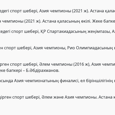
дегі спорт шебері, Азия чемпионы (2021 ж). Астана қала
ан чемпионы (2021 ж). Астана қаласының өкілі. Жеке бапк
едегі спорт шебері, ҚР Спартакиадасының жеңімпазы, 
ген спорт шебері, Азия чемпионы, Рио Олимпиадасының қ
ңірген спорт шебері, Әлем чемпионы (2016 ж), Азия чем
еке бапкері – Б.Әбдірахманов.
расында Азия чемпионатының финалисі, ел біріншілігінің 
іңірген спорт шебері, Әлем және Азия чемпионы. Астана қ