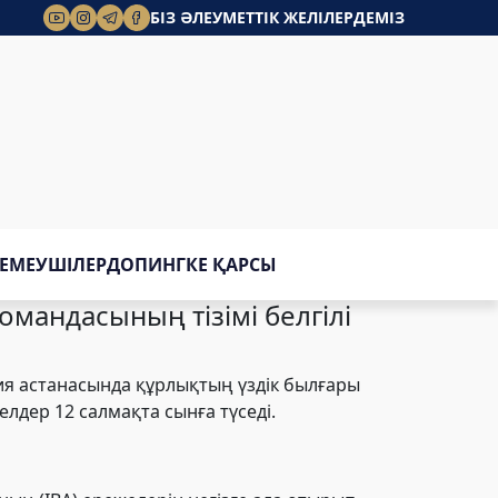
БІЗ ӘЛЕУМЕТТІК ЖЕЛІЛЕРДЕМІЗ
ЕМЕУШІЛЕР
ДОПИНГКЕ ҚАРСЫ
мандасының тізімі белгілі
ния астанасында құрлықтың үздік былғары
лдер 12 салмақта сынға түседі.