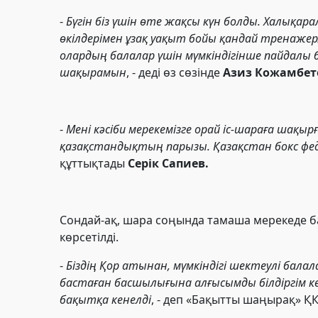
-
Бүгін біз үшін өте жақсы күн болды. Халықа
өкілдерімен ұзақ уақыт бойы қандай тренаже
олардың балалар үшін мүмкіндігінше пайдалы
шақырамын
, - деді өз сөзінде
Азиз Кожамбет
-
Мені кәсіби мерекемізге орай іс-шараға шақ
қазақстандықтың парызы. Қазақстан бокс фед
құттықтады
Серік Сапиев.
Сондай-ақ, шара соңында тамаша мерекеде б
көрсетілді.
-
Біздің Қор атынан, мүмкіндігі шектеулі ба
бастаған басшылығына алғысымды білдіргім кел
бақытқа кенелді
, - деп «Бақытты шаңырақ» Қ