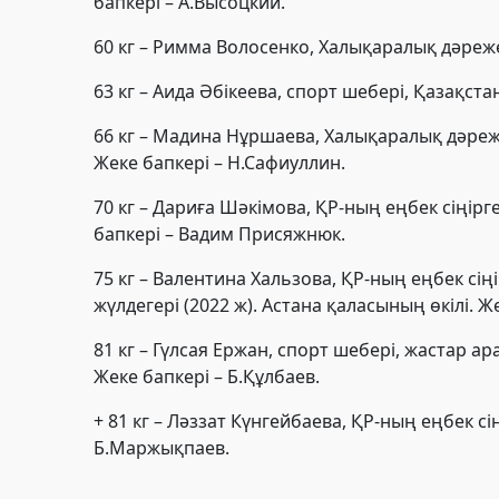
бапкері – А.Высоцкий.
60 кг – Римма Волосенко, Халықаралық дәреже
63 кг – Аида Әбікеева, спорт шебері, Қазақст
66 кг – Мадина Нұршаева, Халықаралық дәреж
Жеке бапкері – Н.Сафиуллин.
70 кг – Дариға Шәкімова, ҚР-ның еңбек сіңір
бапкері – Вадим Присяжнюк.
75 кг – Валентина Хальзова, ҚР-ның еңбек сі
жүлдегері (2022 ж). Астана қаласының өкілі. Ж
81 кг – Гүлсая Ержан, спорт шебері, жастар а
Жеке бапкері – Б.Құлбаев.
+ 81 кг – Ләззат Күнгейбаева, ҚР-ның еңбек с
Б.Маржықпаев.