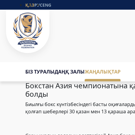
ҚАЗ
РУС
ENG
БІЗ ТУРАЛЫ
ДАҢҚ ЗАЛЫ
ЖАҢАЛЫҚТАР
Бокстан Азия чемпионатына қа
болды
Биылғы бокс күнтізбесіндегі басты оқиғалард
қолғап шеберлері 30 қазан мен 13 қараша ар