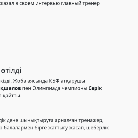
- сказал в своем интервью главный тренер
өтілді
кізді. Жоба аясында ҚБФ атқарушы
Ақшалов
пен Олимпиада чемпионы
Серік
 қайтты.
дік дене шынықтыруға арналған тренажер,
р балалармен бірге жаттығу жасап, шеберлік