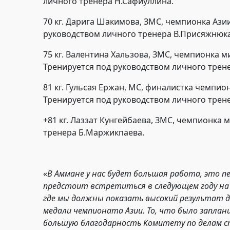
личного тренера Н.Сафиуллина.
70 кг. Дарига Шакимова, ЗМС, чемпионка Ази
руководством личного тренера В.Присяжнюка
75 кг. Валентина Хальзова, ЗМС, чемпионка м
Тренируется под руководством личного трен
81 кг. Гульсая Ержан, МС, финалистка чемпи
Тренируется под руководством личного трене
+81 кг. Лаззат Кунгейбаева, ЗМС, чемпионка 
тренера Б.Маржикпаева.
«
В Аммане у нас будет большая работа, это 
предстоит встретиться в следующем году на л
где мы должны показать высокий результат д
медали чемпионата Азии. То, что было заплани
большую благодарность Комитету по делам сп