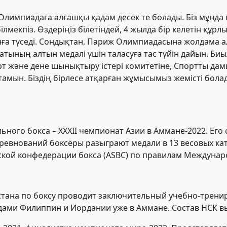
 Олимпиадаға алғашқы қадам десек те болады. Біз мұнда
лмекпіз. Өздеріңіз білетіндей, 4 жылда бір келетін құ
нға түседі. Сондықтан, Париж Олимпиадасына жолдама ал
тының алтын медалі үшін таласуға тас түйін дайын. Б
орт және дене шынықтыру істері комитетіне, Спортты да
ын. Біздің бірлесе атқарған жұмысымыз жемісті болады
ного бокса – XXXII чемпионат Азии в Аммане-2022. Его 
ревнований боксёры разыграют медали в 13 весовых кат
ской конфедерации бокса (ASBC) по правилам Междунаро
стана по боксу проводит заключительный учебно-трен
дами Филиппин и Иордании уже в Аммане. Состав НСК в