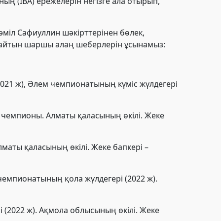
ң (IBA) ережелерін негізге ала отырып,
міл Сафиуллин шәкірттерінен бөлек,
айтын шаршы алаң шеберлерін ұсынамыз:
2021 ж), Әлем чемпионатының күміс жүлдегері
ем чемпионы. Алматы қаласының өкілі. Жеке
маты қаласының өкілі. Жеке бапкері –
чемпионатының қола жүлдегері (2022 ж).
 (2022 ж). Ақмола облысының өкілі. Жеке