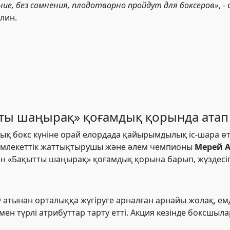
ие, без сомнения, плодотворно пройдут для боксеров»
, 
ллин.
ты шаңырақ» қоғамдық қорында атап 
ық бокс күніне орай елордада қайырымдылық іс-шара өт
мемлекеттік жаттықтырушы және әлем чемпионы
Мерей 
н «Бақытты шаңырақ» қоғамдық қорына барып, жүздесіп
атынан орталыққа жүгіруге арналған арнайы жолақ, ем
н түрлі атрибуттар тарту етті. Акция кезінде боксшыла