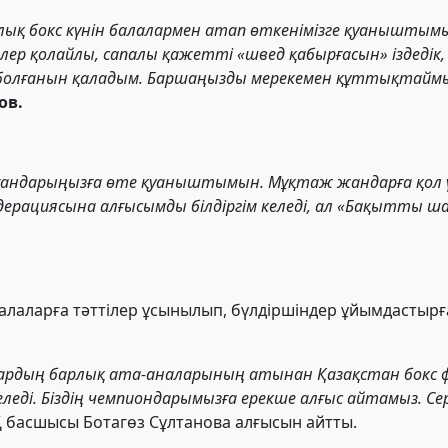
ралық бокс күнін балалармен атап өткенімізге қуаныштымы
рлер қолайлы, сапалы қажетті «швед қабырғасын» іздеді
 болғанын қаладым. Баршаңызды мерекемен құттықтаймын 
ов.
ырғандарыңызға өте қуаныштымын. Мұқтаж жандарға қол үш
ерациясына алғысымды білдіргім келеді, ал «Бақытты ш
алаларға тәттілер ұсынылып, бүлдіршіндер ұйымдастыр
лалардың барлық ата-аналарының атынан Қазақстан бокс
еді. Біздің чемпиондарымызға ерекше алғыс айтамыз. Сері
Қ басшысы Ботагөз Сұлтанова алғысын айтты.