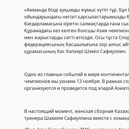
«Амманда бізді ауқымды жұмыс күтіп тұр. Бұл
ойындарындағы негізгі қарсыластарымызды бі
бағдарламасына кіретін салмақтарда ғана сы
Құрамадағы кез келген боксшы Азия чемпиона
мен жарыстарды сәтті өткіздік. Осы тұста Сп
федерациясының басшылығына зор алғыс айтам
құрамасының бас бапкері Шәміл Сафиуллин.
Одно из главных событий в мире континенталь
чемпионов мы узнаем 13 ноября. В рамках со
организуются и проведется под эгидой Азиат
В настоящий момент, женская сборная Казах
тренера Шамиля Сафиуллина вместе с коман