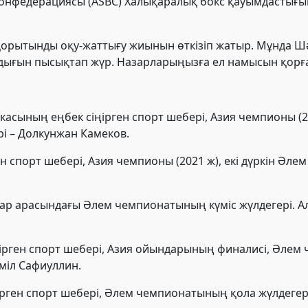
конфедерациясы (ASBC) Халықаралық бокс қауымдастығыны
қорытынды оқу-жаттығу жиынын өткізіп жатыр. Мұнда Шә
ығын пысықтап жүр. Назарларыңызға ел намысын қорғ
икасының еңбек сіңірген спорт шебері, Азия чемпионы (
рі – Долкунжан Камеков.
ен спорт шебері, Азия чемпионы (2021 ж), екі дүркін Әл
тар арасындағы Әлем чемпионатының күміс жүлдегері. Ал
ңірген спорт шебері, Азия ойындарының финалисі, Әлем 
міл Сафиуллин.
ірген спорт шебері, Әлем чемпионатының қола жүлдегері