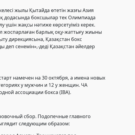
 келесі жылы Қытайда өтетін жазғы Азия
рлық додасында боксшылар тек Олимпиада
у үшін жақсы нәтиже көрсетуіміз керек.
иыл жоспарлаған барлық оқу-жаттығу жиыны
мыту дирекциясына, Қазақстан бокс
 деп сенемін»,-деді Қазақстан әйелдер
старт намечен на 30 октября, а имена новых
егориях у мужчин и 12 у женщин. ЧА
дной ассоциации бокса (IBA).
ировочный сбор. Подопечные главного
ыглядит следующим образом: