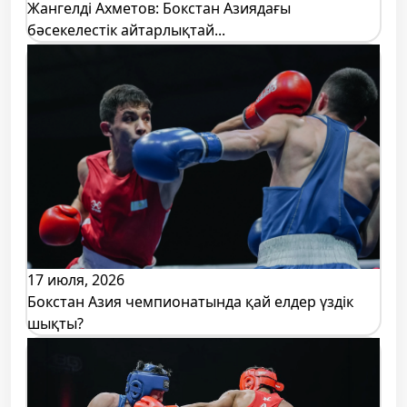
Жангелді Ахметов: Бокстан Азиядағы
бәсекелестік айтарлықтай...
17 июля, 2026
Бокстан Азия чемпионатында қай елдер үздік
шықты?