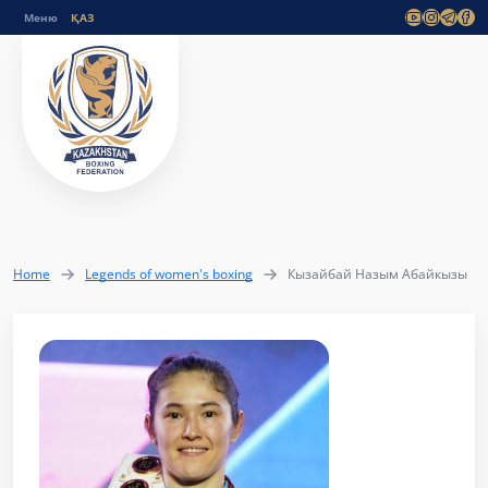
Меню
Home
Legends of women's boxing
Кызайбай Назым Абайкызы