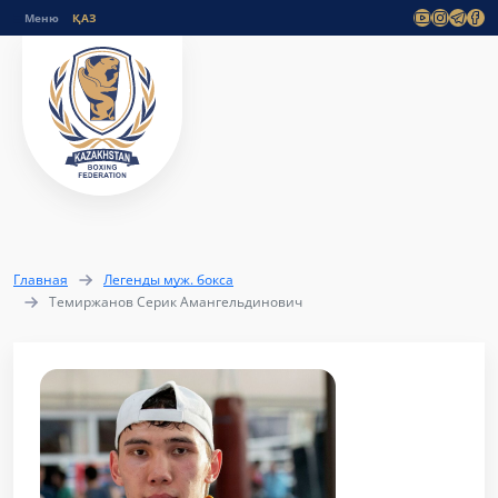
Меню
Главная
Легенды муж. бокса
Темиржанов Серик Амангельдинович