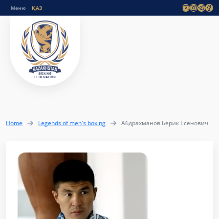
Меню
Home
Legends of men's boxing
Абдрахманов Берик Есенович